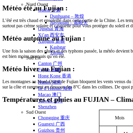
Nord Ouest
Météo été au Fujian :
Gansu 甘肃
Dunhuang – 敦煌
L’été est très chaud et ensoleillé dans cette partie de la Chine. Les 
Jiayuguan – 嘉峪关
surtout pas crème solaire et casquette pour vous protéger du soleil et 
Qinghai 青海
Xi’an 西安市
Météo automne au Fujian :
Xinjiang 新疆
Kashgar
Une fois la saison des pluies et des typhons passée, la météo devien
Turpan
est bien moins mauvais qu’en été.
Sud Est
Canton 广州
Météo hiver au Fujian :
Fujian 福建
Hong Kong 香港
Les montagnes au Nord-Ouest de Fujian bloquent les vents venus du Nor
Hunan 湖南
sur la côte et rarement en dessous des 8°C dans les collines. De quoi p
Ile d’Hainan 海南
Macao 澳门
Températures et pluies au FUJIAN – Clim
Taïwan 台湾
Shenzhen
Sud Ouest
Mois
Chongqing 重庆
Guangxi 广西
Guizhou 贵州