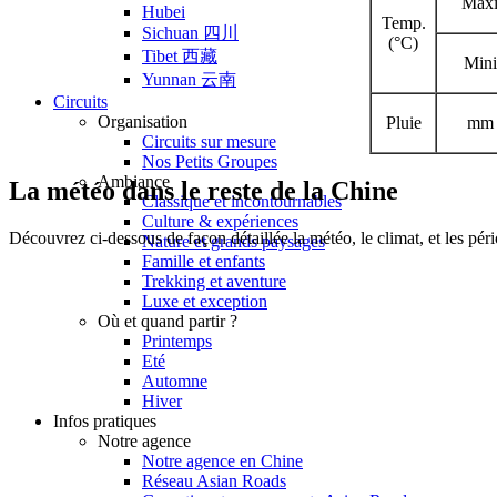
Max
Hubei
Temp.
Sichuan 四川
(°C)
Tibet 西藏
Mini
Yunnan 云南
Circuits
Organisation
Pluie
mm
Circuits sur mesure
Nos Petits Groupes
Ambiance
La météo dans le reste de la Chine
Classique et incontournables
Culture & expériences
Découvrez ci-dessous de façon détaillée la météo, le climat, et les pér
Nature et grands paysages
Famille et enfants
Trekking et aventure
Luxe et exception
Où et quand partir ?
Printemps
Eté
Automne
Hiver
Infos pratiques
Notre agence
Notre agence en Chine
Réseau Asian Roads