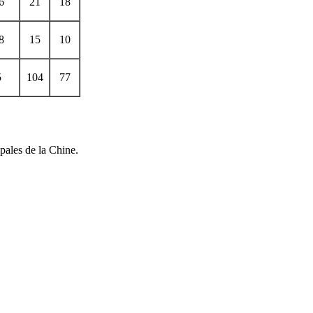
6
21
18
8
15
10
5
104
77
ipales de la Chine.