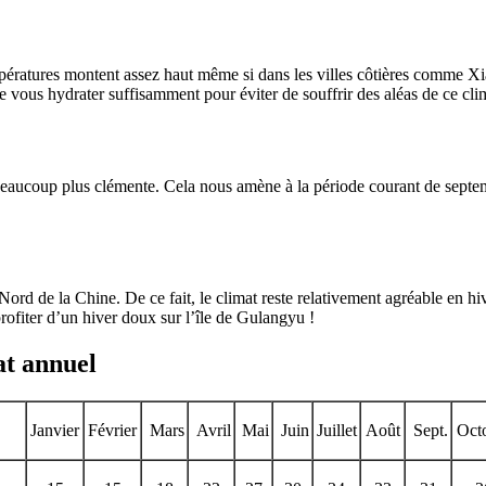
températures montent assez haut même si dans les villes côtières comme 
de vous hydrater suffisamment pour éviter de souffrir des aléas de ce cli
t beaucoup plus clémente. Cela nous amène à la période courant de sept
d de la Chine. De ce fait, le climat reste relativement agréable en hiv
rofiter d’un hiver doux sur l’île de Gulangyu !
at annuel
Janvier
Février
Mars
Avril
Mai
Juin
Juillet
Août
Sept.
Oct