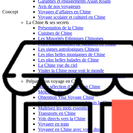
Garanties et engagements Asian Roads
Avis de nos voyageurs
Concept
Voyages d’affaires en Chine
Voyage scolaire et culturel en Chine
La Chine & ses secrets
Présentation de la Chine
Cuisines de Chine
Les Minorités Ethniques Chinoises
Fêtes traditionnelles & vacances en Chine
Les signes astrologiques Chinois
Les plus belles montagnes de Chine
Les plus belles balades de Chine
La Chine vue du ciel
Visiter la Chine pour voir le monde
Les langues en Chine : une étonnante diversité
Préparer son voyage en Chine
Notre sélection d’hôtels en Chine
Météo & climat
Obtention Visa Voyage Chine
Comment communiquer depuis la Chine ?
Maîtrisez les mots essentiels
Transports en Chine
Vols directs vers la Chine
Voyager en train
Voyager en Chine avec votre drone