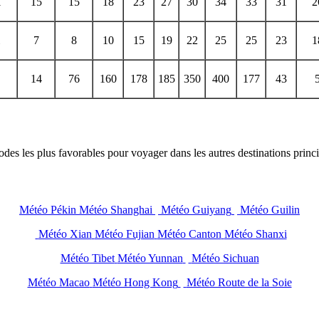
i
15
15
18
23
27
30
34
33
31
2
7
8
10
15
19
22
25
25
23
1
14
76
160
178
185
350
400
177
43
iodes les plus favorables pour voyager dans les autres destinations princ
Météo Pékin
Météo Shanghai
Météo Guiyang
Météo Guilin
Météo Xian
Météo Fujian
Météo Canton
Météo Shanxi
Météo Tibet
Météo Yunnan
Météo Sichuan
Météo Macao
Météo Hong Kong
Météo Route de la Soie