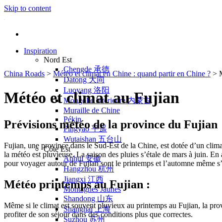
Skip to content
Inspiration
Nord Est
Chengde 承德
China Roads
>
Météo et climat en Chine : quand partir en Chine ?
>
Datong 大同
Luoyang 洛阳
Météo et climat au Fujian
Mongolie Intérieure 内蒙古
Muraille de Chine
Pékin
Prévisions météo de la province du Fujian
Pingyao 平遥
Wutaishan 五台山
Fujian, une province dans le Sud-Est de la Chine, est dotée d’un clim
Côte Est
la météo est pluvieuse. La saison des pluies s’étale de mars à juin. En
Anhui 安徽
pour voyager autour de Fujian sont le printemps et l’automne même s’il
Hangzhou 杭州
Jiangxi 江西
Météo printemps au Fujian :
Montagnes Jaunes
Shandong 山东
Même si le climat est souvent pluvieux au printemps au Fujian, la prov
Shanghai 上海
profiter de son séjour dans des conditions plus que correctes.
Suzhou 苏州