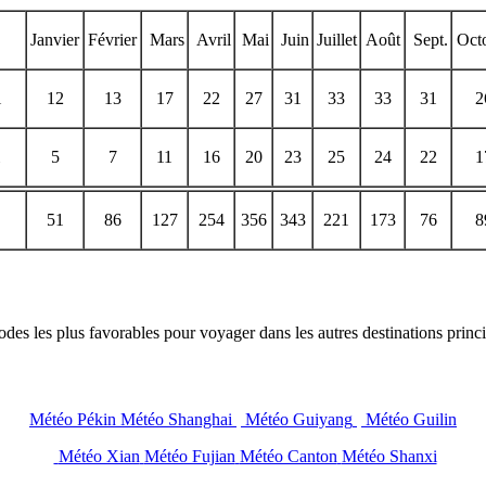
Janvier
Février
Mars
Avril
Mai
Juin
Juillet
Août
Sept.
Oct
i
12
13
17
22
27
31
33
33
31
2
5
7
11
16
20
23
25
24
22
1
51
86
127
254
356
343
221
173
76
8
iodes les plus favorables pour voyager dans les autres destinations princ
Météo Pékin
Météo Shanghai
Météo Guiyang
Météo Guilin
Météo Xian
Météo Fujian
Météo Canton
Météo Shanxi