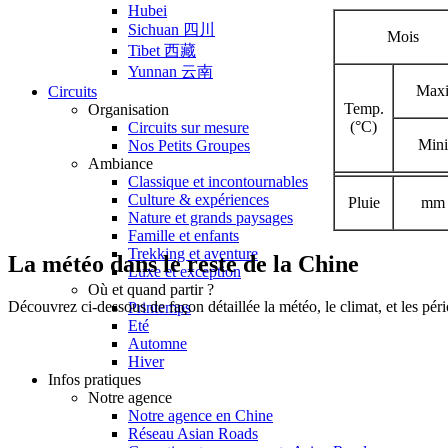
Hubei
Sichuan 四川
Mois
Tibet 西藏
Yunnan 云南
Max
Circuits
Temp.
Organisation
(°C)
Circuits sur mesure
Mini
Nos Petits Groupes
Ambiance
Classique et incontournables
Culture & expériences
Pluie
mm
Nature et grands paysages
Famille et enfants
Trekking et aventure
La météo dans le reste de la Chine
Luxe et exception
Où et quand partir ?
Découvrez ci-dessous de façon détaillée la météo, le climat, et les pér
Printemps
Eté
Automne
Hiver
Infos pratiques
Notre agence
Notre agence en Chine
Réseau Asian Roads