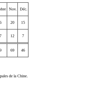
obre
Nov.
Déc.
6
20
15
7
12
7
9
69
46
ipales de la Chine.