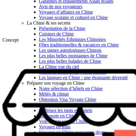
Garanties et engagements Asian Roads
Avis de nos voyageurs
Voyages d’affaires en Chine
Voyage scolaire et culturel en Chine
La Chine & ses secrets
Présentation de la Chine
Cuisines de Chine
Les Minorités Ethniques Chinoises
Concept
Fêtes traditionnelles & vacances en Chine
Les signes astrologiques Chinois
Les plus belles montagnes de Chine
Les plus belles balades de Chine
La Chine vue du ciel
Visiter la Chine pour voir le monde
Les langues en Chine : une étonnante diversité
Préparer son voyage en Chine
Notre sélection d’hôtels en Chine
Météo & climat
Obtention Visa Voyage Chine
Comment communiquer depuis la Chine ?
Maîtrisez les mots essentiels
Transports en Chine
Vols directs vers la Chine
Voyager en train
Voyager en Chine avec votre drone