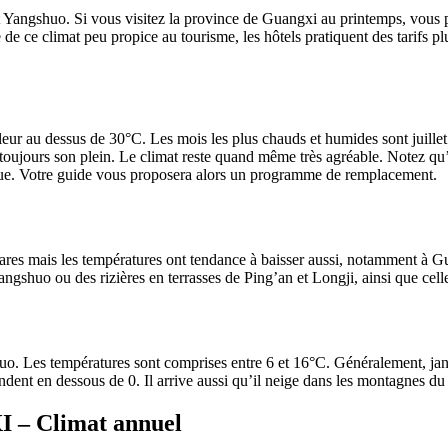
 et Yangshuo. Si vous visitez la province de Guangxi au printemps, vous
e ce climat peu propice au tourisme, les hôtels pratiquent des tarifs 
leur au dessus de 30°C. Les mois les plus chauds et humides sont juillet
oujours son plein. Le climat reste quand même très agréable. Notez qu’à
n crue. Votre guide vous proposera alors un programme de remplacement.
 rares mais les températures ont tendance à baisser aussi, notamment à 
angshuo ou des rizières en terrasses de Ping’an et Longji, ainsi que ce
uo. Les températures sont comprises entre 6 et 16°C. Généralement, janvie
cendent en dessous de 0. Il arrive aussi qu’il neige dans les montagnes
I – Climat annuel