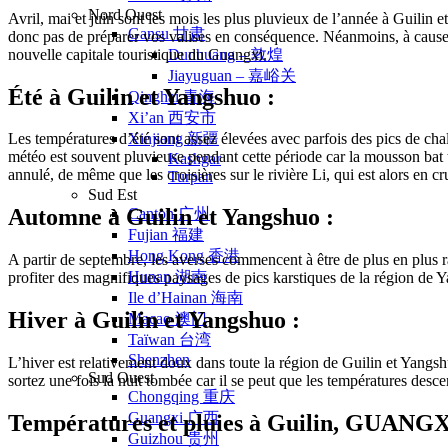
Nord Ouest
Avril, mai et juin sont les mois les plus pluvieux de l’année à Guilin
Gansu 甘肃
donc pas de préparer vos valises en conséquence. Néanmoins, à cause d
nouvelle capitale touristique du Guangxi.
Dunhuang – 敦煌
Jiayuguan – 嘉峪关
Été à Guilin et Yangshuo :
Qinghai 青海
Xi’an 西安市
Xinjiang 新疆
Les températures d’été sont assez élevées avec parfois des pics de cha
météo est souvent pluvieuse pendant cette période car la mousson bat t
Kashgar
annulé, de même que les croisières sur le rivière Li, qui est alors e
Turpan
Sud Est
Automne à Guilin et Yangshuo :
Canton 广州
Fujian 福建
Hong Kong 香港
A partir de septembre, les averses commencent à être de plus en plus
Hunan 湖南
profiter des magnifiques paysages de pics karstiques de la région de Y
Ile d’Hainan 海南
Hiver à Guilin et Yangshuo :
Macao 澳门
Taïwan 台湾
Shenzhen
L’hiver est relativement doux dans toute la région de Guilin et Yangsh
Sud Ouest
sortez une fois la nuit tombée car il se peut que les températures des
Chongqing 重庆
Guangxi 广西
Températures et pluies à Guilin, GUANGX
Guizhou 贵州