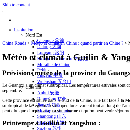
Skip to content
Inspiration
Nord Est
Chengde 承德
China Roads
>
Météo et climat en Chine : quand partir en Chine ?
>
Datong 大同
Luoyang 洛阳
Météo et climat à Guilin & Yan
Mongolie Intérieure 内蒙古
Muraille de Chine
Pékin
Prévisions météo de la province du Guang
Pingyao 平遥
Wutaishan 五台山
Le Guangxi a un climat subtropical. Les températures estivales sont com
Côte Est
septembre.
Anhui 安徽
Hangzhou 杭州
Cette province est située dans le Sud de la Chine. Elle fait face à la 
Jiangxi 江西
subtropical de la région. Les températures varient tout au long de l’a
peut dire que chaque saison a son charme et qu’on peut venir séjour
Montagnes Jaunes
Shandong 山东
Printemps à Guilin et Yangshuo :
Shanghai 上海
Suzhou 苏州