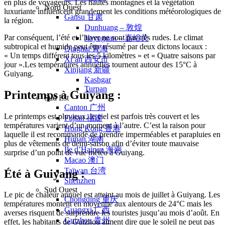
en plus de voyageurs. Les hautes montagnes et la végétation
Nord Ouest
luxuriante influencent grandement les conditions météorologiques de
Gansu 甘肃
la région.
Dunhuang – 敦煌
Par conséquent, l’été et l’hiver ne sont pas très rudes. Le climat
Jiayuguan – 嘉峪关
subtropical et humide peut être résumé par deux dictons locaux :
Qinghai 青海
« Un temps différent tous les 5 kilomètres » et « Quatre saisons par
Xi’an 西安市
jour ».Les températures annuelles tournent autour des 15°C à
Xinjiang 新疆
Guiyang.
Kashgar
Turpan
Printemps à Guiyang :
Sud Est
Canton 广州
Le printemps est pluvieux, le ciel est parfois très couvert et les
Fujian 福建
températures varient d’un moment à l’autre. C’est la raison pour
Hong Kong 香港
laquelle il est recommandé de prendre imperméables et parapluies en
Hunan 湖南
plus de vêtements de demi-saison afin d’éviter toute mauvaise
Ile d’Hainan 海南
surprise d’un point de vue météo à Guiyang.
Macao 澳门
Taïwan 台湾
Été à Guiyang :
Shenzhen
Sud Ouest
Le pic de chaleur annuel est atteint au mois de juillet à Guiyang. Les
Chongqing 重庆
températures montent en moyenne aux alentours de 24°C mais les
Guangxi 广西
averses risquent de surprendre les touristes jusqu’au mois d’août. En
Guizhou 贵州
effet, les habitants de Guizhou aiment dire que le soleil ne peut pas