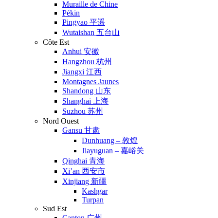
Muraille de Chine
Pékin
Pingyao 平遥
Wutaishan 五台山
Côte Est
Anhui 安徽
Hangzhou 杭州
Jiangxi 江西
Montagnes Jaunes
Shandong 山东
Shanghai 上海
Suzhou 苏州
Nord Ouest
Gansu 甘肃
Dunhuang – 敦煌
Jiayuguan – 嘉峪关
Qinghai 青海
Xi’an 西安市
Xinjiang 新疆
Kashgar
Turpan
Sud Est
Canton 广州