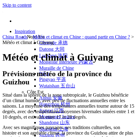
Skip to content
Inspiration
China Roads
Nord Est
>
Météo et climat en Chine : quand partir en Chine ?
>
Météo et climat à Guiyang
Chengde 承德
Datong 大同
Météo et climat à Guiyang
Luoyang 洛阳
Mongolie Intérieure 内蒙古
Muraille de Chine
Prévisions météo de la province du
Pékin
Pingyao 平遥
Guizhou
Wutaishan 五台山
Côte Est
Situé dans la sphère de la zone subtropicale, le Guizhou bénéficie
Anhui 安徽
d’un climat humide, avec peu de fluctuations annuelles entre les
Hangzhou 杭州
saisons. La moyenne des températures annuelles tourne autour de 15
Jiangxi 江西
degrés, avec des températures moyennes hivernales situées entre 1 et
Montagnes Jaunes
10 degrés, et estivales entre 17 et 28 degrés.
Shandong 山东
Avec ses magnifiques paysages, ses traditions culturelles, son
Shanghai 上海
histoire et son agréable climat, la province du Guizhou attire de plus
Suzhou 苏州