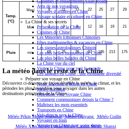
Garanties et engagements Asian Roads
Avis de nos voyageurs
9
11
17
22
25
27
29
Maxi
Voyages d’affaires en Chine
Temp.
Voyage scolaire et culturel en Chine
(°C)
La Chine & ses secrets
2
3
8
12
16
19
21
Présentation de la Chine
Mini
Cuisines de Chine
Les Minorités Ethniques Chinoises
Fêtes traditionnelles & vacances en Chine
Les signes astrologiques Chinois
18
25
36
97
185
213
175
Pluie
mm
Les plus belles montagnes de Chine
Les plus belles balades de Chine
La Chine vue du ciel
Visiter la Chine pour voir le monde
La météo dans le reste de la Chine
Les langues en Chine : une étonnante diversité
Préparer son voyage en Chine
Découvrez ci-dessous de façon détaillée la météo, le climat, et les
Notre sélection d’hôtels en Chine
périodes les plus favorables pour voyager dans les autres
Météo & climat
destinations principales de la Chine.
Obtention Visa Voyage Chine
Comment communiquer depuis la Chine ?
Maîtrisez les mots essentiels
Transports en Chine
Vols directs vers la Chine
Météo Pékin
Météo Shanghai
Météo Guiyang
Météo Guilin
Voyager en train
Voyager en Chine avec votre drone
Météo Xian
Météo Fujian
Météo Canton
Météo Shanxi