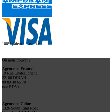
100% paiement sécurisé
Où nous trouver ?
Agence en France
19 Rue Chateaubriand
22100 DINAN
09 83 40 65 79
(sur RDV)
Agence en Chine
1326 South Ring Road