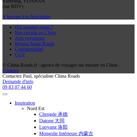
Kunming, YUNNAN
(sur RDV)
S’inscrire à la Newsletter
Qui sommes-nous ?
Nos circuits en Chine
Avis voyageurs
Réseau Asian Roads
Confidentialité
CGV
© China-Roads.fr : agence de voyages sur mesure en Chine -
Cookies
Contactez
Paul
, spécialiste China Roads
Demande d'info
09 83 07 44 60
Inspiration
Nord Est
Chengde 承德
Datong 大同
Luoyang 洛阳
Mongolie Intérieure 内蒙古