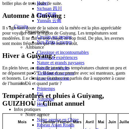
Hubei
briller plus de trois jours de suite.
Sichuan 四川
Automne à Guiyang :
Tibet 西藏
Yunnan 云南
Circuits
Il s’agit sans doute de la saison où la météo est la plus appréciable
Organisation
pour voyager dans la région de Guiyang. Les températures sont
Circuits sur mesure
modérées. Il ne fait ni trop chaud, ni trop froid. De plus, les averses
Nos Petits Groupes
sont moins fréquentes que de mars à août.
Ambiance
Classique et incontournables
Hiver à Guiyang :
Culture & expériences
Nature et grands paysages
Famille et enfants
En plein hiver, au mois de janvier, les températures chutent un peu et
Trekking et aventure
ne dépassent pas 5°C. Il faut donc prendre avec soi manteaux, gants
Luxe et exception
et bonnets. Le climat au Guizhou est parfois dur à supporter à cause
Où et quand partir ?
de l’humidité.
Printemps
Eté
Températures et pluies à Guiyang,
Automne
GUIZHOU – Climat annuel
Hiver
Infos pratiques
Notre agence
Notre agence en Chine
Mois
Janvier
Février
Mars
Avril
Mai
Juin
Juille
Réseau Asian Roads