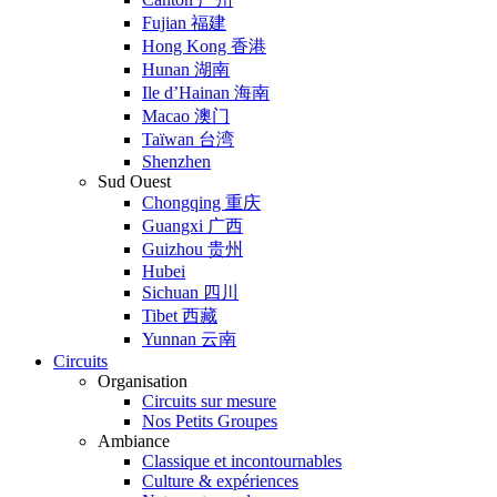
Fujian 福建
Hong Kong 香港
Hunan 湖南
Ile d’Hainan 海南
Macao 澳门
Taïwan 台湾
Shenzhen
Sud Ouest
Chongqing 重庆
Guangxi 广西
Guizhou 贵州
Hubei
Sichuan 四川
Tibet 西藏
Yunnan 云南
Circuits
Organisation
Circuits sur mesure
Nos Petits Groupes
Ambiance
Classique et incontournables
Culture & expériences