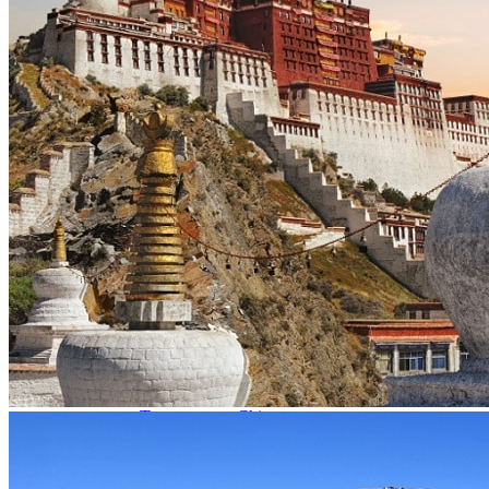
Garanties et engagements Asian Roads
Avis de nos voyageurs
Voyages d’affaires en Chine
Voyage scolaire et culturel en Chine
La Chine & ses secrets
Présentation de la Chine
Cuisines de Chine
Les Minorités Ethniques Chinoises
Fêtes traditionnelles & vacances en Chine
Les signes astrologiques Chinois
Les plus belles montagnes de Chine
Les plus belles balades de Chine
La Chine vue du ciel
Visiter la Chine pour voir le monde
Les langues en Chine : une étonnante diversité
Préparer son voyage en Chine
Notre sélection d’hôtels en Chine
Météo & climat
Obtention Visa Voyage Chine
Comment communiquer depuis la Chine ?
Maîtrisez les mots essentiels
Transports en Chine
Vols directs vers la Chine
Voyager en train
Voyager en Chine avec votre drone