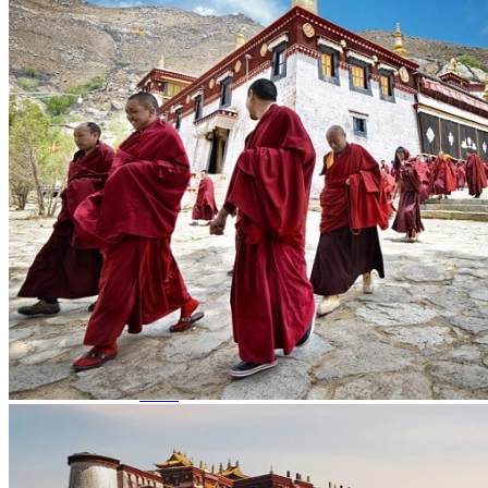
Hubei
Sichuan 四川
Tibet 西藏
Yunnan 云南
Circuits
Organisation
Circuits sur mesure
Nos Petits Groupes
Ambiance
Classique et incontournables
Culture & expériences
Nature et grands paysages
Famille et enfants
Trekking et aventure
Luxe et exception
Où et quand partir ?
Printemps
Eté
Automne
Hiver
Infos pratiques
Notre agence
Notre agence en Chine
Réseau Asian Roads