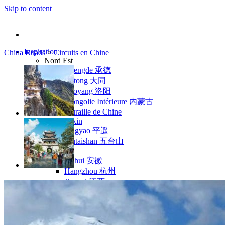
Skip to content
Inspiration
China Roads
>
Circuits en Chine
Nord Est
Chengde 承德
Datong 大同
Luoyang 洛阳
Mongolie Intérieure 内蒙古
Muraille de Chine
Pékin
Pingyao 平遥
Wutaishan 五台山
Côte Est
Anhui 安徽
Hangzhou 杭州
Jiangxi 江西
Montagnes Jaunes
Shandong 山东
Shanghai 上海
Suzhou 苏州