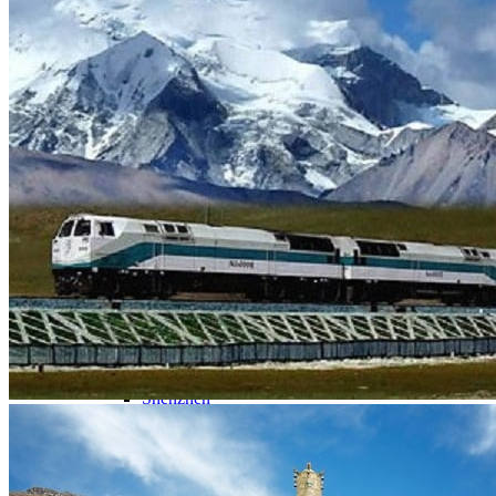
Nord Ouest
Gansu 甘肃
Dunhuang – 敦煌
Jiayuguan – 嘉峪关
Qinghai 青海
Xi’an 西安市
Xinjiang 新疆
Kashgar
Turpan
Sud Est
Canton 广州
Fujian 福建
Hong Kong 香港
Hunan 湖南
Ile d’Hainan 海南
Macao 澳门
Taïwan 台湾
Shenzhen
Sud Ouest
Chongqing 重庆
Guangxi 广西
Guizhou 贵州