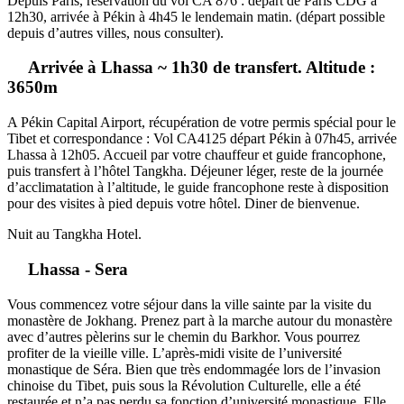
Depuis Paris, réservation du vol CA 876 : départ de Paris CDG à
12h30, arrivée à Pékin à 4h45 le lendemain matin. (départ possible
depuis d’autres villes, nous consulter).
Arrivée à Lhassa ~ 1h30 de transfert. Altitude :
3650m
A Pékin Capital Airport, récupération de votre permis spécial pour le
Tibet et correspondance : Vol CA4125 départ Pékin à 07h45, arrivée
Lhassa à 12h05. Accueil par votre chauffeur et guide francophone,
puis transfert à l’hôtel Tangkha. Déjeuner léger, reste de la journée
d’acclimatation à l’altitude, le guide francophone reste à disposition
pour des visites à pied depuis votre hôtel. Diner de bienvenue.
Nuit au Tangkha Hotel.
Lhassa - Sera
Vous commencez votre séjour dans la ville sainte par la visite du
monastère de Jokhang. Prenez part à la marche autour du monastère
avec d’autres pèlerins sur le chemin du Barkhor. Vous pourrez
profiter de la vieille ville. L’après-midi visite de l’université
monastique de Séra. Bien que très endommagée lors de l’invasion
chinoise du Tibet, puis sous la Révolution Culturelle, elle a été
restaurée et n’a pas perdu sa fonction d’université monastique. Elle