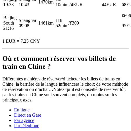
1470km
19:33
10:43
10min
24EUR
44EUR
68E
¥696
Beijing
Shanghai
11h
South
1461km
/¥309
09:08
52min
95E
21:16
1 EUR = 7,25 CNY
Où et comment réserver vos billets de
train en Chine ?
Différentes manières de réserver/d’acheter les billets de trains en
Chine, la barrière de la langue influencera le choix de votre méthode
de réservation ou d’achat…Notez qu’il est conseillé de réserver tôt,
car les trains en Chine sont souvent complets, du moins sur les
principaux axes.
En ligne
Direct en Gare
Par agence
Par téléphone