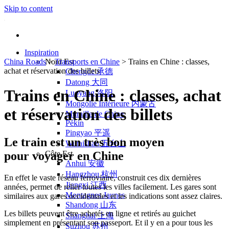
Skip to content
Inspiration
China Roads
Nord Est
>
Transports en Chine
>
Trains en Chine : classes,
achat et réservation des billets
Chengde 承德
Datong 大同
Trains en Chine : classes, achat
Luoyang 洛阳
Mongolie Intérieure 内蒙古
et réservation des billets
Muraille de Chine
Pékin
Pingyao 平遥
Le train est un très bon moyen
Wutaishan 五台山
pour voyager en Chine
Côte Est
Anhui 安徽
Hangzhou 杭州
En effet le vaste réseau ferroviaire, construit ces dix dernières
Jiangxi 江西
années, permet de relier toutes les villes facilement. Les gares sont
Montagnes Jaunes
similaires aux gares occidentales et les indications sont assez claires.
Shandong 山东
Les billets peuvent être achetés en ligne et retirés au guichet
Shanghai 上海
simplement en présentant son passeport. Et il y en a pour tous les
Suzhou 苏州