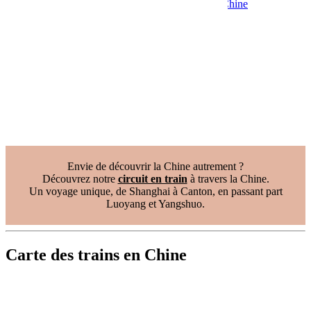
Vaccins pour votre voyage en Chine
Mal des montagnes
Demande d’info
09 83 07 44 60
Envie de découvrir la Chine autrement ?
Découvrez notre
circuit en train
à travers la Chine.
Un voyage unique, de Shanghai à Canton, en passant part
Luoyang et Yangshuo.
Carte des trains en Chine