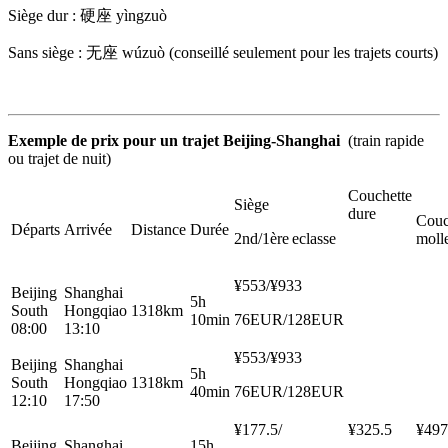
Siège dur : 硬座 yìngzuò
Sans siège : 无座 wúzuò (conseillé seulement pour les trajets courts)
Exemple de prix pour un trajet Beijing-Shanghai
(train rapide
ou trajet de nuit)
Couchette
Siège
dure
Couc
Départs
Arrivée
Distance
Durée
2nd/1ère eclasse
moll
¥553/¥933
Beijing
Shanghai
5h
South
Hongqiao
1318km
10min
76EUR/128EUR
08:00
13:10
¥553/¥933
Beijing
Shanghai
5h
South
Hongqiao
1318km
40min
76EUR/128EUR
12:10
17:50
¥177.5/
¥325.5
¥497
Beijing
Shanghai
15h