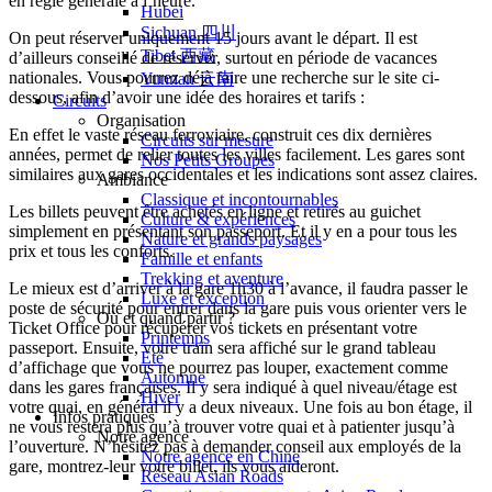
en règle générale à l’heure.
Hubei
Sichuan 四川
On peut réserver uniquement 15 jours avant le départ. Il est
Tibet 西藏
d’ailleurs conseillé de réserver, surtout en période de vacances
nationales. Vous pourrez déjà faire une recherche sur le site ci-
Yunnan 云南
dessous, afin d’avoir une idée des horaires et tarifs :
Circuits
Organisation
En effet le vaste réseau ferroviaire, construit ces dix dernières
Circuits sur mesure
années, permet de relier toutes les villes facilement. Les gares sont
Nos Petits Groupes
similaires aux gares occidentales et les indications sont assez claires.
Ambiance
Classique et incontournables
Les billets peuvent être achetés en ligne et retirés au guichet
Culture & expériences
simplement en présentant son passeport. Et il y en a pour tous les
Nature et grands paysages
prix et tous les conforts.
Famille et enfants
Trekking et aventure
Le mieux est d’arriver à la gare 1h30 à l’avance, il faudra passer le
Luxe et exception
poste de sécurité pour entrer dans la gare puis vous orienter vers le
Où et quand partir ?
Ticket Office pour récupérer vos tickets en présentant votre
Printemps
passeport. Ensuite, votre train sera affiché sur le grand tableau
Eté
d’affichage que vous ne pourrez pas louper, exactement comme
Automne
dans les gares françaises. Il y sera indiqué à quel niveau/étage est
Hiver
votre quai, en général il y a deux niveaux. Une fois au bon étage, il
Infos pratiques
ne vous restera plus qu’à trouver votre quai et à patienter jusqu’à
Notre agence
l’ouverture. N’hésitez pas à demander conseil aux employés de la
Notre agence en Chine
gare, montrez-leur votre billet, ils vous aideront.
Réseau Asian Roads