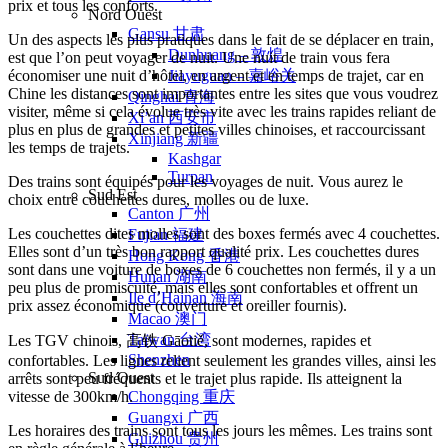
prix et tous les conforts.
Nord Ouest
Gansu 甘肃
Un des aspects les plus pratiques dans le fait de se déplacer en train,
Dunhuang – 敦煌
est que l’on peut voyager de nuit. Une nuit de train vous fera
économiser une nuit d’hôtel, en argent et en temps de trajet, car en
Jiayuguan – 嘉峪关
Chine les distances sont importantes entre les sites que vous voudrez
Qinghai 青海
visiter, même si cela évolue très vite avec les trains rapides reliant de
Xi’an 西安市
plus en plus de grandes et petites villes chinoises, et raccourcissant
Xinjiang 新疆
les temps de trajets.
Kashgar
Turpan
Des trains sont équipés pour les voyages de nuit. Vous aurez le
Sud Est
choix entre couchettes dures, molles ou de luxe.
Canton 广州
Les couchettes dites molles sont des boxes fermés avec 4 couchettes.
Fujian 福建
Elles sont d’un très bon rapport qualité prix. Les couchettes dures
Hong Kong 香港
sont dans une voiture de boxes de 6 couchettes non fermés, il y a un
Hunan 湖南
peu plus de promiscuité, mais elles sont confortables et offrent un
Ile d’Hainan 海南
prix assez économique (couverture et oreiller fournis).
Macao 澳门
Taïwan 台湾
Les TGV chinois, 高铁 Gāotiě, sont modernes, rapides et
Shenzhen
confortables. Les lignes relient seulement les grandes villes, ainsi les
Sud Ouest
arrêts sont peu fréquents et le trajet plus rapide. Ils atteignent la
vitesse de 300km/h.
Chongqing 重庆
Guangxi 广西
Les horaires des trains sont tous les jours les mêmes. Les trains sont
Guizhou 贵州