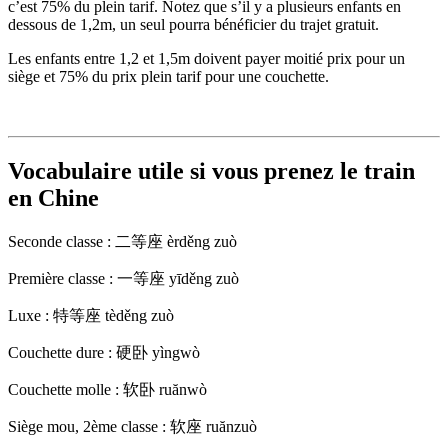
c’est 75% du plein tarif. Notez que s’il y a plusieurs enfants en
dessous de 1,2m, un seul pourra bénéficier du trajet gratuit.
Les enfants entre 1,2 et 1,5m doivent payer moitié prix pour un
siège et 75% du prix plein tarif pour une couchette.
Vocabulaire utile si vous prenez le train
en Chine
Seconde classe : 二等座 èrděng zuò
Première classe : 一等座 yīděng zuò
Luxe : 特等座 tèděng zuò
Couchette dure : 硬卧 yìngwò
Couchette molle : 软卧 ruănwò
Siège mou, 2ème classe : 软座 ruănzuò