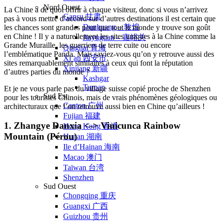
Nord Ouest
La Chine a de quoi offrir à chaque visiteur, donc si vous n’arrivez
Gansu 甘肃
pas à vous mettre d’accord sur d’autres destinations il est certain que
Dunhuang – 敦煌
les chances sont grandes pour que tout le monde y trouve son goût
en Chine ! Il y a naturellement les sites uniques à la Chine comme la
Jiayuguan – 嘉峪关
Grande Muraille, les guerriers de terre cuite ou encore
Qinghai 青海
l’emblématique Panda. Mais saviez-vous qu’on y retrouve aussi des
Xi’an 西安市
sites remarquablement similaires à ceux qui font la réputation
Xinjiang 新疆
d’autres parties du monde ?
Kashgar
Turpan
Et je ne vous parle pas du village suisse copié proche de Shenzhen
Sud Est
pour les touristes Chinois, mais de vrais phénomènes géologiques ou
Canton 广州
architecturaux que l’on retrouve aussi bien en Chine qu’ailleurs !
Fujian 福建
1. Zhangye Danxia <-> Vinicunca Rainbow
Hong Kong 香港
Mountain (Pérou)
Hunan 湖南
Ile d’Hainan 海南
Macao 澳门
Taïwan 台湾
Shenzhen
Sud Ouest
Chongqing 重庆
Guangxi 广西
Guizhou 贵州