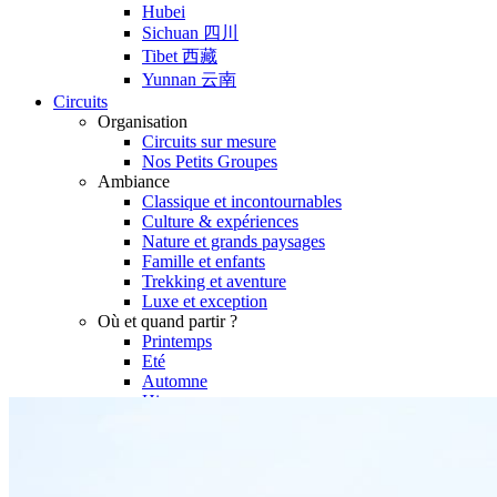
Hubei
Sichuan 四川
Tibet 西藏
Yunnan 云南
Circuits
Organisation
Circuits sur mesure
Nos Petits Groupes
Ambiance
Classique et incontournables
Culture & expériences
Nature et grands paysages
Famille et enfants
Trekking et aventure
Luxe et exception
Où et quand partir ?
Printemps
Eté
Automne
Hiver
Infos pratiques
Notre agence
Notre agence en Chine
Réseau Asian Roads