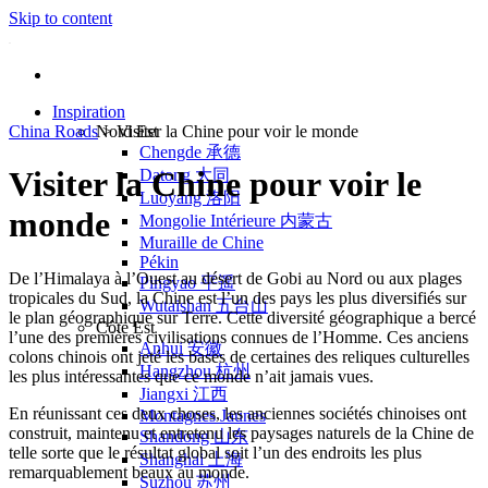
Skip to content
Inspiration
China Roads
Nord Est
>
Visiter la Chine pour voir le monde
Chengde 承德
Visiter la Chine pour voir le
Datong 大同
Luoyang 洛阳
monde
Mongolie Intérieure 内蒙古
Muraille de Chine
Pékin
De l’Himalaya à l’Ouest au désert de Gobi au Nord ou aux plages
Pingyao 平遥
tropicales du Sud, la Chine est l’un des pays les plus diversifiés sur
Wutaishan 五台山
le plan géographique sur Terre. Cette diversité géographique a bercé
Côte Est
l’une des premières civilisations connues de l’Homme. Ces anciens
Anhui 安徽
colons chinois ont jeté les bases de certaines des reliques culturelles
Hangzhou 杭州
les plus intéressantes que ce monde n’ait jamais vues.
Jiangxi 江西
En réunissant ces deux choses, les anciennes sociétés chinoises ont
Montagnes Jaunes
construit, maintenu et entretenu les paysages naturels de la Chine de
Shandong 山东
telle sorte que le résultat global soit l’un des endroits les plus
Shanghai 上海
remarquablement beaux au monde.
Suzhou 苏州