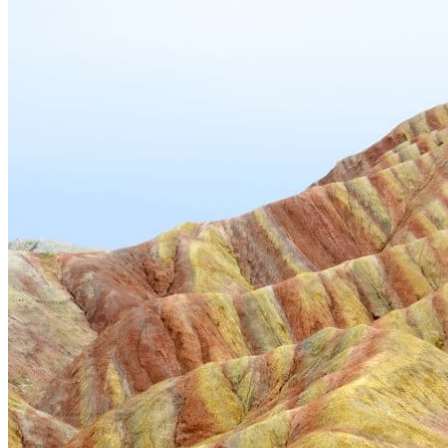
Garanties et engagements Asian Roads
Avis de nos voyageurs
Voyages d’affaires en Chine
Voyage scolaire et culturel en Chine
La Chine & ses secrets
Présentation de la Chine
Cuisines de Chine
Les Minorités Ethniques Chinoises
Fêtes traditionnelles & vacances en Chine
Les signes astrologiques Chinois
Les plus belles montagnes de Chine
Les plus belles balades de Chine
La Chine vue du ciel
Visiter la Chine pour voir le monde
Les langues en Chine : une étonnante diversité
Préparer son voyage en Chine
Notre sélection d’hôtels en Chine
Météo & climat
Obtention Visa Voyage Chine
Comment communiquer depuis la Chine ?
Maîtrisez les mots essentiels
Transports en Chine
Vols directs vers la Chine
Voyager en train
Voyager en Chine avec votre drone