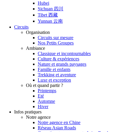
Hubei
Sichuan 四川
Tibet 西藏
Yunnan 云南
Circuits
Organisation
Circuits sur mesure
Nos Petits Groupes
Ambiance
Classique et incontournables
Culture & expériences
Nature et grands paysages
Famille et enfants
Trekking et aventure
Luxe et exception
Où et quand partir ?
Printemps
Eté
Automne
Hiver
Infos pratiques
Notre agence
Notre agence en Chine
Réseau Asian Roads