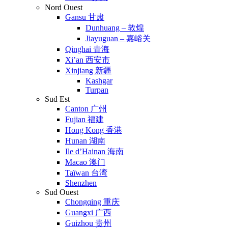
Nord Ouest
Gansu 甘肃
Dunhuang – 敦煌
Jiayuguan – 嘉峪关
Qinghai 青海
Xi’an 西安市
Xinjiang 新疆
Kashgar
Turpan
Sud Est
Canton 广州
Fujian 福建
Hong Kong 香港
Hunan 湖南
Ile d’Hainan 海南
Macao 澳门
Taïwan 台湾
Shenzhen
Sud Ouest
Chongqing 重庆
Guangxi 广西
Guizhou 贵州