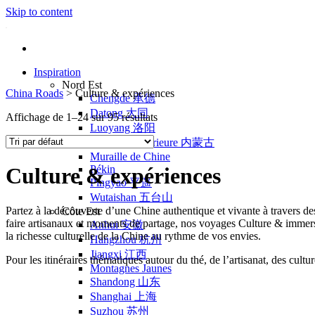
Skip to content
Inspiration
Nord Est
China Roads
>
Culture & expériences
Chengde 承德
Datong 大同
Affichage de 1–24 sur 95 résultats
Luoyang 洛阳
Mongolie Intérieure 内蒙古
Muraille de Chine
Pékin
Culture & expériences
Pingyao 平遥
Wutaishan 五台山
Partez à la découverte d’une Chine authentique et vivante à travers des 
Côte Est
faire artisanaux et moments de partage, nos voyages Culture & immers
Anhui 安徽
la richesse culturelle de la Chine au rythme de vos envies.
Hangzhou 杭州
Jiangxi 江西
Pour les itinéraires thématiques autour du thé, de l’artisanat, des cultu
Montagnes Jaunes
Shandong 山东
Shanghai 上海
Suzhou 苏州