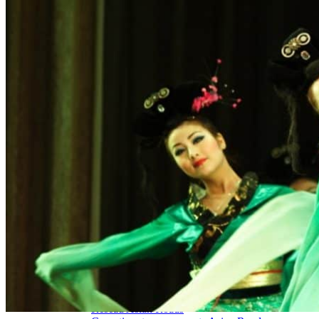
Hubei
Sichuan 四川
Tibet 西藏
Yunnan 云南
Circuits
Organisation
Circuits sur mesure
Nos Petits Groupes
Ambiance
Classique et incontournables
Culture & expériences
Nature et grands paysages
Famille et enfants
Trekking et aventure
Luxe et exception
Où et quand partir ?
Printemps
Eté
Automne
Hiver
Infos pratiques
Notre agence
Notre agence en Chine
Réseau Asian Roads