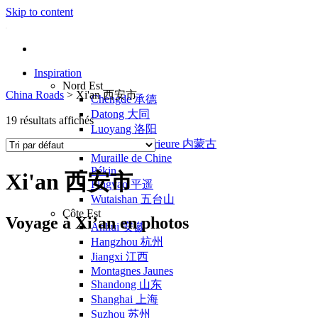
Skip to content
Inspiration
Nord Est
China Roads
>
Xi'an 西安市
Chengde 承德
Datong 大同
19 résultats affichés
Luoyang 洛阳
Mongolie Intérieure 内蒙古
Muraille de Chine
Pékin
Xi'an 西安市
Pingyao 平遥
Wutaishan 五台山
Côte Est
Voyage à Xi’an en photos
Anhui 安徽
Hangzhou 杭州
Jiangxi 江西
Montagnes Jaunes
Shandong 山东
Shanghai 上海
Suzhou 苏州