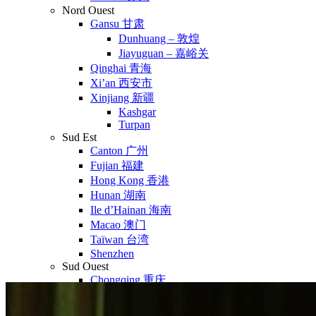
Nord Ouest
Gansu 甘肃
Dunhuang – 敦煌
Jiayuguan – 嘉峪关
Qinghai 青海
Xi’an 西安市
Xinjiang 新疆
Kashgar
Turpan
Sud Est
Canton 广州
Fujian 福建
Hong Kong 香港
Hunan 湖南
Ile d’Hainan 海南
Macao 澳门
Taïwan 台湾
Shenzhen
Sud Ouest
Chongqing 重庆
Guangxi 广西
Guizhou 贵州