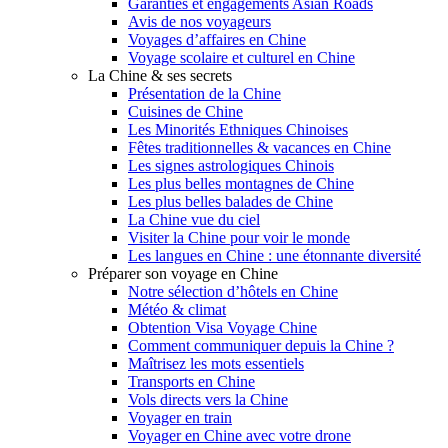
Garanties et engagements Asian Roads
Avis de nos voyageurs
Voyages d’affaires en Chine
Voyage scolaire et culturel en Chine
La Chine & ses secrets
Présentation de la Chine
Cuisines de Chine
Les Minorités Ethniques Chinoises
Fêtes traditionnelles & vacances en Chine
Les signes astrologiques Chinois
Les plus belles montagnes de Chine
Les plus belles balades de Chine
La Chine vue du ciel
Visiter la Chine pour voir le monde
Les langues en Chine : une étonnante diversité
Préparer son voyage en Chine
Notre sélection d’hôtels en Chine
Météo & climat
Obtention Visa Voyage Chine
Comment communiquer depuis la Chine ?
Maîtrisez les mots essentiels
Transports en Chine
Vols directs vers la Chine
Voyager en train
Voyager en Chine avec votre drone