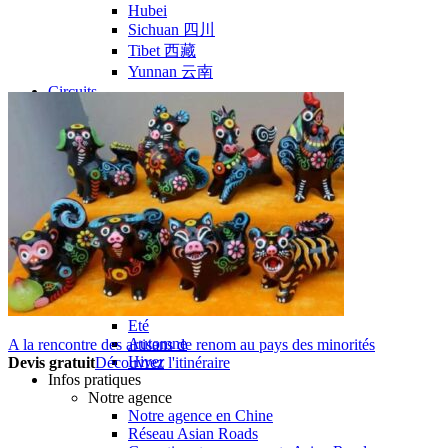
Hubei
Sichuan 四川
Tibet 西藏
Yunnan 云南
Circuits
Organisation
Circuits sur mesure
Nos Petits Groupes
Ambiance
Classique et incontournables
Culture & expériences
Nature et grands paysages
Famille et enfants
Trekking et aventure
Luxe et exception
Où et quand partir ?
Printemps
Eté
Automne
A la rencontre des artisans de renom au pays des minorités
Hiver
Devis gratuit
Découvrez l'itinéraire
Infos pratiques
Notre agence
Notre agence en Chine
Réseau Asian Roads