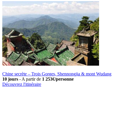
Chine secrète – Trois Gorges, Shennongjia & mont Wudang
10 jours
-
A partir de
1 253€/personne
Découvrez l'itinéraire