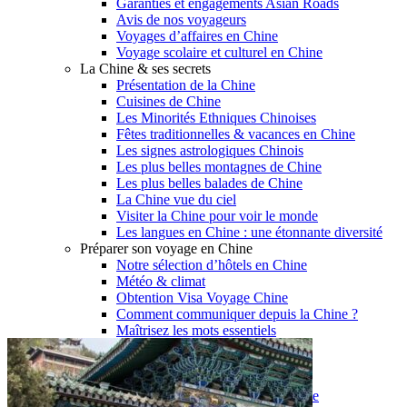
Garanties et engagements Asian Roads
Avis de nos voyageurs
Voyages d’affaires en Chine
Voyage scolaire et culturel en Chine
La Chine & ses secrets
Présentation de la Chine
Cuisines de Chine
Les Minorités Ethniques Chinoises
Fêtes traditionnelles & vacances en Chine
Les signes astrologiques Chinois
Les plus belles montagnes de Chine
Les plus belles balades de Chine
La Chine vue du ciel
Visiter la Chine pour voir le monde
Les langues en Chine : une étonnante diversité
Préparer son voyage en Chine
Notre sélection d’hôtels en Chine
Météo & climat
Obtention Visa Voyage Chine
Comment communiquer depuis la Chine ?
Maîtrisez les mots essentiels
Transports en Chine
Vols directs vers la Chine
Voyager en train
Voyager en Chine avec votre drone