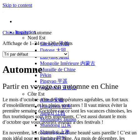
Skip to content
Inspiration
China Roads
>
Automne
Nord Est
Affichage de 1–24 sur 126 résultats
Chengde 承德
Datong 大同
Luoyang 洛阳
Mongolie Intérieure 内蒙古
Automne
Muraille de Chine
Pékin
Pingyao 平遥
Partir en voyage en automne en Chine
Wutaishan 五台山
Côte Est
Le mois d’octobre offre des températures agréables, un fort taux
Anhui 安徽
d’ensoleillement, et les pluies sont rares ! Il vaut mieux éviter la
Hangzhou 杭州
première semaine d’octobre car ce sont les vacances chinoises, les
Jiangxi 江西
flux touristiques sont très importants. C’est aussi durant le mois
Montagnes Jaunes
d’octobre que vous pourrez assister à des festivals !
Shandong 山东
Shanghai 上海
En novembre, les couleurs sont d’une beauté sans pareille ! C’est un
mois idéal pour un circuit en Chine. Au mois de décembre, les
Suzhou 苏州