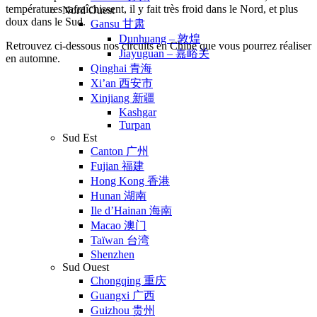
températures rafraîchissent, il y fait très froid dans le Nord, et plus
Nord Ouest
doux dans le Sud.
Gansu 甘肃
Dunhuang – 敦煌
Retrouvez ci-dessous nos circuits en Chine que vous pourrez réaliser
Jiayuguan – 嘉峪关
en automne.
Qinghai 青海
Xi’an 西安市
Xinjiang 新疆
Kashgar
Turpan
Sud Est
Canton 广州
Fujian 福建
Hong Kong 香港
Hunan 湖南
Ile d’Hainan 海南
Macao 澳门
Taïwan 台湾
Shenzhen
Sud Ouest
Chongqing 重庆
Guangxi 广西
Guizhou 贵州