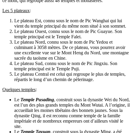
ce mont, qui regroupe aussi 48 temples et monastères.
Les 5 plateaux
:
Le plateau Est, connu sous le nom de Pic Wanghai qui lui
vient du temple principal du même nom situé à son sommet.
Le plateau Ouest, connu sous le nom de Pic Guayue. Son
temple principal est le Temple Falei.
Le plateau Nord, connu sous le nom de Pic Yedou et
culminant à 3058 mètres. De ce plateau, vous pourrez avoir
une excellente vue sur le Mont Heng du Nord, une montagne
sacrée du taoïsme en Chine.
Le plateau Sud, connu sous le nom de Pic Jingxiu. Son
temple principal est le Temple Puji.
Le plateau Central est celui qui regroupe le plus de temples,
répartis le long d’un chemin de pèlerinage.
Quelques temples
:
Le
Temple Pusading
, construit sous la dynastie Wei du Nord,
est l’un des plus grands temples du Mont Wutai. A l’origine, il
accueillait les moines tibétains des bonnets jaunes. Sous la
dynastie Qing, il est reconnu comme temple de la famille
impériale et de nombreux empereurs ont d’ailleurs visité le
site.
Le
Temple Tayuan
, construit sous la dynastie Ming, a été