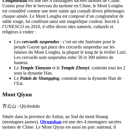
Longhushan
est une des 4 montagnes sacrées taoïstes de Chine.
Connu pour être le berceau du taoïsme en Chine, le Mont Longhu
est considéré comme une terre sainte qui connaît divers pèlerinages
chaque année. Le Mont Longhu est composé d’un conglomérat de
sable rouge, lui conférant ainsi une magnifique couleur. Inscrit à
l’UNESCO en 2010, il offre divers sites naturels, culturels et
religieux à visiter :
Les
cercueils suspendus
: c’est un site funéraire pour le
peuple Guyue qui place des cercueils suspendus sur les
falaises du Mont Longhu, la plupart le long de la rivière Luxi.
Les cercueils sont suspendus entre 50 et 300 mètres de
hauteur.
Le
Temple Xianyan
et le
Temple Zhenyi
, contruits tous les 2
sous la dynastie Han.
Le
Palais de Shangqing
, construit sous la dynastie Han de
l’Est.
Mont Qiyun
齐云山 : Qíyúnshān
Située dans la province du Anhui, au Sud du mont Huang
(montagnes jaunes),
Qiyunshan
est une des 4 montagnes sacrées
taoïstes de Chine. Le Mont Qiyun est aussi un parc national, il