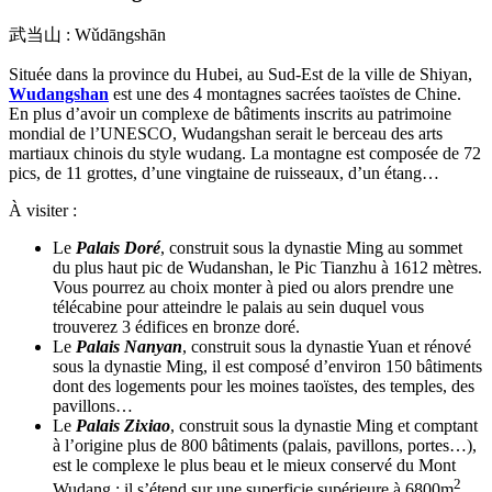
武当山 : Wǔdāngshān
Située dans la province du Hubei, au Sud-Est de la ville de Shiyan,
Wudangshan
est une des 4 montagnes sacrées taoïstes de Chine.
En plus d’avoir un complexe de bâtiments inscrits au patrimoine
mondial de l’UNESCO, Wudangshan serait le berceau des arts
martiaux chinois du style wudang. La montagne est composée de 72
pics, de 11 grottes, d’une vingtaine de ruisseaux, d’un étang…
À visiter :
Le
Palais Doré
, construit sous la dynastie Ming au sommet
du plus haut pic de Wudanshan, le Pic Tianzhu à 1612 mètres.
Vous pourrez au choix monter à pied ou alors prendre une
télécabine pour atteindre le palais au sein duquel vous
trouverez 3 édifices en bronze doré.
Le
Palais Nanyan
, construit sous la dynastie Yuan et rénové
sous la dynastie Ming, il est composé d’environ 150 bâtiments
dont des logements pour les moines taoïstes, des temples, des
pavillons…
Le
Palais Zixiao
, construit sous la dynastie Ming et comptant
à l’origine plus de 800 bâtiments (palais, pavillons, portes…),
est le complexe le plus beau et le mieux conservé du Mont
2
Wudang ; il s’étend sur une superficie supérieure à 6800m
.