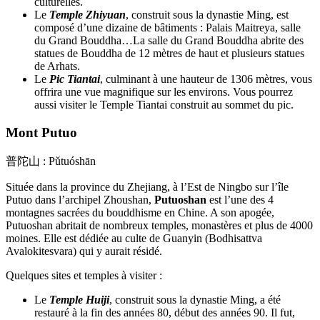
culturelles.
Le
Temple Zhiyuan
, construit sous la dynastie Ming, est
composé d’une dizaine de bâtiments : Palais Maitreya, salle
du Grand Bouddha…La salle du Grand Bouddha abrite des
statues de Bouddha de 12 mètres de haut et plusieurs statues
de Arhats.
Le
Pic Tiantai
, culminant à une hauteur de 1306 mètres, vous
offrira une vue magnifique sur les environs. Vous pourrez
aussi visiter le Temple Tiantai construit au sommet du pic.
Mont Putuo
普陀山 : Pǔtuóshān
Située dans la province du Zhejiang, à l’Est de Ningbo sur l’île
Putuo dans l’archipel Zhoushan,
Putuoshan
est l’une des 4
montagnes sacrées du bouddhisme en Chine. A son apogée,
Putuoshan abritait de nombreux temples, monastères et plus de 4000
moines. Elle est dédiée au culte de Guanyin (Bodhisattva
Avalokitesvara) qui y aurait résidé.
Quelques sites et temples à visiter :
Le
Temple Huiji
, construit sous la dynastie Ming, a été
restauré à la fin des années 80, début des années 90. Il fut,