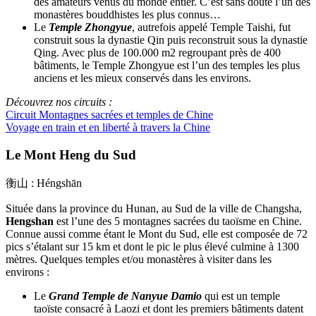
des amateurs venus du monde entier. C’est sans doute l’un des
monastères bouddhistes les plus connus…
Le
Temple Zhongyue
, autrefois appelé Temple Taishi, fut
construit sous la dynastie Qin puis reconstruit sous la dynastie
Qing. Avec plus de 100.000 m2 regroupant près de 400
bâtiments, le Temple Zhongyue est l’un des temples les plus
anciens et les mieux conservés dans les environs.
Découvrez nos circuits :
Circuit Montagnes sacrées et temples de Chine
Voyage en train et en liberté à travers la Chine
Le Mont Heng du Sud
衡山 : Héngshān
Située dans la province du Hunan, au Sud de la ville de Changsha,
Hengshan
est l’une des 5 montagnes sacrées du taoïsme en Chine.
Connue aussi comme étant le Mont du Sud, elle est composée de 72
pics s’étalant sur 15 km et dont le pic le plus élevé culmine à 1300
mètres. Quelques temples et/ou monastères à visiter dans les
environs :
Le
Grand Temple de Nanyue Damio
qui est un temple
taoïste consacré à Laozi et dont les premiers bâtiments datent