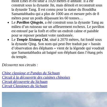
mont Emei et est situé à 1020 mètres d’altitude. Il a été
construit sous la dynastie Jin, mais démoli et reconstruit sous
la dynastie Tang. Il est connu pour la statue du Bouddha
Samantabhadra qui a plus de 1000 ans et mesure près de 8
mètres pour un poids dépassant les 60 tonnes…
Le
Pavillon Qingyin
, a été construit sous la dynastie Tang au
milieu d’un ruisseau sur un affleurement rocheux. Le pavillon
est entouré par la forêt et offre un endroit calme et paisible
pour se reposer pendant votre randonnée.
Le
Temple Xixiang Chi
, situé à 2070 mètres, fut fondé sous
la dynastie Qing. Son nom qui peut être traduit par « bassin
d’observation des éléphants » vient de la légende qui voudrait
que Samantabhadra ait baigné son éléphant dans l’étang près
du temple.
Découvrez nos circuits :
Chine classique et Pandas du Sichuan
Circuit à la découverte des cuisines chinoises
Circuit découverte du Sichuan
Circuit Classiques du Sichuan