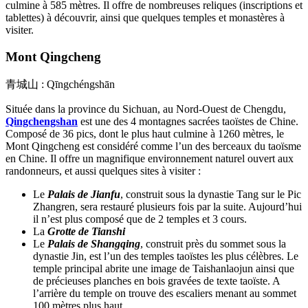
culmine à 585 mètres. Il offre de nombreuses reliques (inscriptions et
tablettes) à découvrir, ainsi que quelques temples et monastères à
visiter.
Mont Qingcheng
青城山 : Qīngchéngshān
Située dans la province du Sichuan, au Nord-Ouest de Chengdu,
Qingchengshan
est une des 4 montagnes sacrées taoïstes de Chine.
Composé de 36 pics, dont le plus haut culmine à 1260 mètres, le
Mont Qingcheng est considéré comme l’un des berceaux du taoïsme
en Chine. Il offre un magnifique environnement naturel ouvert aux
randonneurs, et aussi quelques sites à visiter :
Le
Palais de Jianfu
, construit sous la dynastie Tang sur le Pic
Zhangren, sera restauré plusieurs fois par la suite. Aujourd’hui
il n’est plus composé que de 2 temples et 3 cours.
La
Grotte de Tianshi
Le
Palais de Shangqing
, construit près du sommet sous la
dynastie Jin, est l’un des temples taoïstes les plus célèbres. Le
temple principal abrite une image de Taishanlaojun ainsi que
de précieuses planches en bois gravées de texte taoïste. A
l’arrière du temple on trouve des escaliers menant au sommet
100 mètres plus haut.