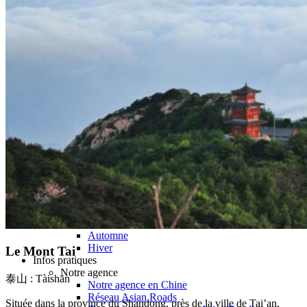
Hubei
Sichuan 四川
Tibet 西藏
Yunnan 云南
Circuits
Organisation
Circuits sur mesure
Nos Petits Groupes
Ambiance
Classique et incontournables
Culture & expériences
Nature et grands paysages
Famille et enfants
Trekking et aventure
Luxe et exception
Où et quand partir ?
Printemps
Eté
Automne
Hiver
Le Mont Tai
Infos pratiques
Notre agence
泰山 : Tàishān
Notre agence en Chine
Réseau Asian Roads
Située dans la province du Shandong, près de la ville de Tai’an,