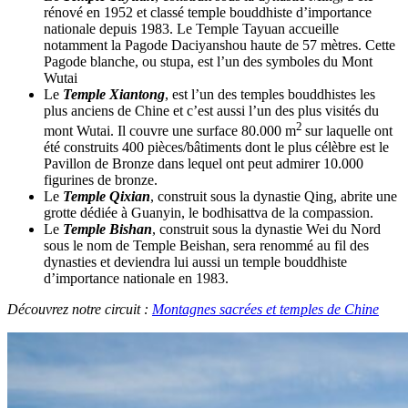
rénové en 1952 et classé temple bouddhiste d’importance
nationale depuis 1983. Le Temple Tayuan accueille
notamment la Pagode Daciyanshou haute de 57 mètres. Cette
Pagode blanche, ou stupa, est l’un des symboles du Mont
Wutai
Le
Temple Xiantong
, est l’un des temples bouddhistes les
plus anciens de Chine et c’est aussi l’un des plus visités du
2
mont Wutai. Il couvre une surface 80.000 m
sur laquelle ont
été construits 400 pièces/bâtiments dont le plus célèbre est le
Pavillon de Bronze dans lequel ont peut admirer 10.000
figurines de bronze.
Le
Temple Qixian
, construit sous la dynastie Qing, abrite une
grotte dédiée à Guanyin, le bodhisattva de la compassion.
Le
Temple Bishan
, construit sous la dynastie Wei du Nord
sous le nom de Temple Beishan, sera renommé au fil des
dynasties et deviendra lui aussi un temple bouddhiste
d’importance nationale en 1983.
Découvrez notre circuit :
Montagnes sacrées et temples de Chine