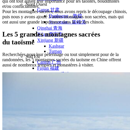
qui ont tout autant leur importance pour les taoïstes, bouddhistes
Nord Ouest
et/ou confucianistes.
Gansu 甘肃
Pour les montagnes sacrées, nous avons repris le découpage chinois,
Dunhuang – 敦煌
puis nous y avons ajouté 3 autres montagnes non sacrées, mais qui
ont aussi une grande importance dans la vie des chinois.
Jiayuguan – 嘉峪关
Qinghai 青海
Les 5 grandes montagnes sacrées
Xi’an 西安市
Xinjiang 新疆
du
taoïsme
Kashgar
Turpan
Recherchées pour leur pèlerinage ou tout simplement pour de la
Sud Est
randonnées, les 5 montagnes sacrées du taoïsme en Chine offrent
Canton 广州
aussi de nombreux temples et monastères à visiter.
Fujian 福建
Hong Kong 香港
Hunan 湖南
Ile d’Hainan 海南
Macao 澳门
Taïwan 台湾
Shenzhen
Sud Ouest
Chongqing 重庆
Guangxi 广西
Guizhou 贵州