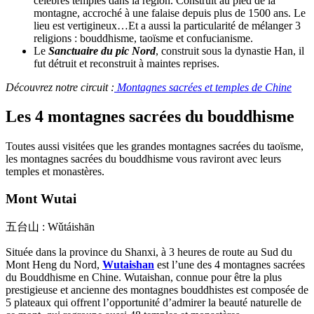
célèbres temples dans la région. Construit au pied de la
montagne, accroché à une falaise depuis plus de 1500 ans. Le
lieu est vertigineux…Et a aussi la particularité de mélanger 3
religions : bouddhisme, taoïsme et confucianisme.
Le
Sanctuaire du pic Nord
, construit sous la dynastie Han, il
fut détruit et reconstruit à maintes reprises.
Découvrez notre circuit :
Montagnes sacrées et temples de Chine
Les 4 montagnes sacrées du bouddhisme
Toutes aussi visitées que les grandes montagnes sacrées du taoïsme,
les montagnes sacrées du bouddhisme vous raviront avec leurs
temples et monastères.
Mont Wutai
五台山 : Wǔtáishān
Située dans la province du Shanxi, à 3 heures de route au Sud du
Mont Heng du Nord,
Wutaishan
est l’une des 4 montagnes sacrées
du Bouddhisme en Chine. Wutaishan, connue pour être la plus
prestigieuse et ancienne des montagnes bouddhistes est composée de
5 plateaux qui offrent l’opportunité d’admirer la beauté naturelle de