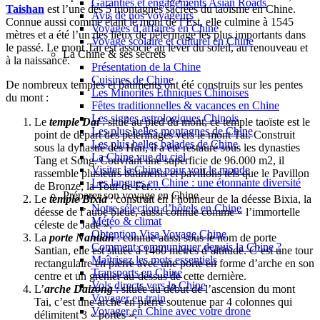
Garanties et engagements Asian Roads
Taishan
est l’une des 5 montagnes sacrées du taoïsme en Chine.
Avis de nos voyageurs
Connue aussi comme étant le mont de l’Est, elle culmine à 1545
Voyages d’affaires en Chine
mètres et a été l’un des lieux de pèlerinage les plus importants dans
Voyage scolaire et culturel en Chine
le passé. Le mont Tai est associé au lever du soleil, au renouveau et
La Chine & ses secrets
à la naissance.
Présentation de la Chine
Cuisines de Chine
De nombreux temples et bâtiments ont été construits sur les pentes
Les Minorités Ethniques Chinoises
du mont :
Fêtes traditionnelles & vacances en Chine
Les signes astrologiques Chinois
Le
temple Dai
: situé au pied du mont, ce temple taoïste est le
Les plus belles montagnes de Chine
point de départ des pèlerinages vers le mont Tai. Construit
Les plus belles balades de Chine
sous la dynastie des Han, il a été restauré sous les dynasties
La Chine vue du ciel
Tang et Song. Couvrant une superficie de 96.000 m2, il
Visiter la Chine pour voir le monde
rassemble plusieurs bâtiments et pavillons tels que le Pavillon
Les langues en Chine : une étonnante diversité
de Bronze, la Tour de Fer…
Préparer son voyage en Chine
Le
temple Bixia
: construit en l’honneur de la déesse Bixia, la
Notre sélection d’hôtels en Chine
déesse de l’aube bleue, aussi connue comme « l’immortelle
Météo & climat
céleste de Jade ».
Obtention Visa Voyage Chine
La
porte Nantian
: connue aussi sous le nom de porte
Comment communiquer depuis la Chine ?
Santian, elle est située à 1460 mètres d’altitude. C’est une tour
Maîtrisez les mots essentiels
rectangulaire en pierre avec une porte en forme d’arche en son
Transports en Chine
centre et un grenier au-dessus de cette dernière.
Vols directs vers la Chine
L’
arche Daizong
: située au début de l’ascension du mont
Voyager en train
Tai, c’est une arche en pierre soutenue par 4 colonnes qui
Voyager en Chine avec votre drone
délimitent 3 « portes ».