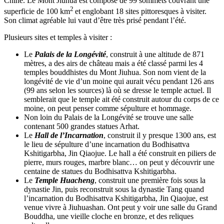
Chine. Le Mont Jiuhua est composé de 99 sommets couvrant une
2
superficie de 100 km
et englobant 18 sites pittoresques à visiter.
Son climat agréable lui vaut d’être très prisé pendant l’été.
Plusieurs sites et temples à visiter :
Le
Palais de la Longévité
, construit à une altitude de 871
mètres, a des airs de château mais a été classé parmi les 4
temples bouddhistes du Mont Jiuhua. Son nom vient de la
longévité de vie d’un moine qui aurait vécu pendant 126 ans
(99 ans selon les sources) là où se dresse le temple actuel. Il
semblerait que le temple ait été construit autour du corps de ce
moine, on peut penser comme sépulture et hommage.
Non loin du Palais de la Longévité se trouve une salle
contenant 500 grandes statues Arhat.
Le
Hall de l’Incarnation
, construit il y presque 1300 ans, est
le lieu de sépulture d’une incarnation du Bodhisattva
Kshitigarbha, Jin Qiaojue. Le hall a été construit en piliers de
pierre, murs rouges, marbre blanc… on peut y découvrir une
centaine de statues du Bodhisattva Kshitigarbha.
Le
Temple Huacheng
, construit une première fois sous la
dynastie Jin, puis reconstruit sous la dynastie Tang quand
l’incarnation du Bodhisattva Kshitigarbha, Jin Qiaojue, est
venue vivre à Jiuhuashan. Ont peut y voir une salle du Grand
Bouddha, une vieille cloche en bronze, et des reliques