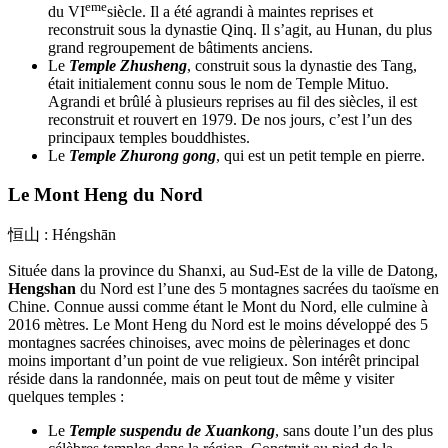
eme
du VI
siècle. Il a été agrandi à maintes reprises et
reconstruit sous la dynastie Qinq. Il s’agit, au Hunan, du plus
grand regroupement de bâtiments anciens.
Le
Temple Zhusheng
, construit sous la dynastie des Tang,
était initialement connu sous le nom de Temple Mituo.
Agrandi et brûlé à plusieurs reprises au fil des siècles, il est
reconstruit et rouvert en 1979. De nos jours, c’est l’un des
principaux temples bouddhistes.
Le
Temple Zhurong gong
, qui est un petit temple en pierre.
Le Mont Heng du Nord
恒山 : Héngshān
Située dans la province du Shanxi, au Sud-Est de la ville de Datong,
Hengshan
du Nord est l’une des 5 montagnes sacrées du taoïsme en
Chine. Connue aussi comme étant le Mont du Nord, elle culmine à
2016 mètres. Le Mont Heng du Nord est le moins développé des 5
montagnes sacrées chinoises, avec moins de pèlerinages et donc
moins important d’un point de vue religieux. Son intérêt principal
réside dans la randonnée, mais on peut tout de même y visiter
quelques temples :
Le
Temple suspendu de Xuankong
, sans doute l’un des plus