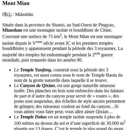
Mont Mian
绵山 : Miánshān
Située dans la province du Shanxi, au Sud-Ouest de Pingyao,
Mianshan
est une montagne taoïste et bouddhiste de Chine.
2
Couvrant une surface de 75 km
, le Mont Mian est une montagne
eme
taoïste depuis le V
siècle avant JC et les premiers temples
bouddhistes y apparaissent pendant la période des 3 royaumes. La
nde
majorité des temples fut endommagée pendant la 2
guerre
mondiale, puis restaurée dans les années 90.
Le
Temple Yunfeng
, construit sous la période des 3
royaumes, est aussi connu sous le nom de Temple Baotu du
nom de la grotte naturelle dans laquelle il se trouve.
Le
Canyon de Qixian
, est une gorge naturelle sinueuse
isolée. Des planches en bois sont enfoncées dans les falaises
de part et d’autre du canyon pour servir de « routes », des
ponts sont suspendus, des échelles de style ancien permettent
de grimper, des ruisseaux coulent au fond du canyon…Si
vous aimez vous faire peur, vous allez aimer Qixian…
Le
Temple Daluo
est un temple taoïste suspendu à plus de
2
100 mètres au dessus du sol et d’une superficie de 30.000 m
répartie sur 13 étages. C’est le temple le plus grand du mont.