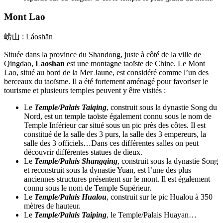
Mont Lao
崂山 : Láoshān
Située dans la province du Shandong, juste à côté de la ville de
Qingdao,
Laoshan
est une montagne taoïste de Chine. Le Mont
Lao, situé au bord de la Mer Jaune, est considéré comme l’un des
berceaux du taoïsme. Il a été fortement aménagé pour favoriser le
tourisme et plusieurs temples peuvent y être visités :
Le
Temple/Palais Taiqing
, construit sous la dynastie Song du
Nord, est un temple taoïste également connu sous le nom de
Temple Inférieur car situé sous un pic près des côtes. Il est
constitué de la salle des 3 purs, la salle des 3 empereurs, la
salle des 3 officiels…Dans ces différentes salles on peut
découvrir différentes statues de dieux.
Le
Temple/Palais Shangqing
, construit sous la dynastie Song
et reconstruit sous la dynastie Yuan, est l’une des plus
anciennes structures présentent sur le mont. Il est également
connu sous le nom de Temple Supérieur.
Le
Temple/Palais Hualou
, construit sur le pic Hualou à 350
mètres de hauteur.
Le
Temple/Palais Taiping
, le Temple/Palais Huayan…