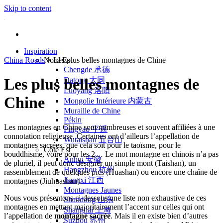
Skip to content
Inspiration
China Roads
Nord Est
>
Les plus belles montagnes de Chine
Chengde 承德
Les plus belles montagnes de
Datong 大同
Luoyang 洛阳
Chine
Mongolie Intérieure 内蒙古
Muraille de Chine
Pékin
Les montagnes en Chine sont nombreuses et souvent affiliées à une
Pingyao 平遥
connotation religieuse. Certaines ont d’ailleurs l’appellation de
Wutaishan 五台山
montagnes sacrées, que cela soit pour le taoïsme, pour le
Côte Est
bouddhisme, voire pour les 2… Le mot montagne en chinois n’a pas
Anhui 安徽
de pluriel, il peut donc désigner un simple mont (Taishan), un
Hangzhou 杭州
rassemblement de quelques pics (Huashan) ou encore une chaîne de
Jiangxi 江西
montagnes (Jiuhuashan).
Montagnes Jaunes
Nous vous présentons ci-dessous une liste non exhaustive de ces
Shandong 山东
montagnes en mettant majoritairement l’accent sur celles qui ont
Shanghai 上海
l’appellation de
montagne sacrée
. Mais il en existe bien d’autres
Suzhou 苏州