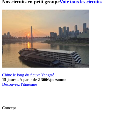
Nos circuits en petit groupe
Voir tous les circuits
Chine le long du fleuve Yangtsé
15 jours
-
A partir de
2 300€/personne
Découvrez l'itinéraire
Concept