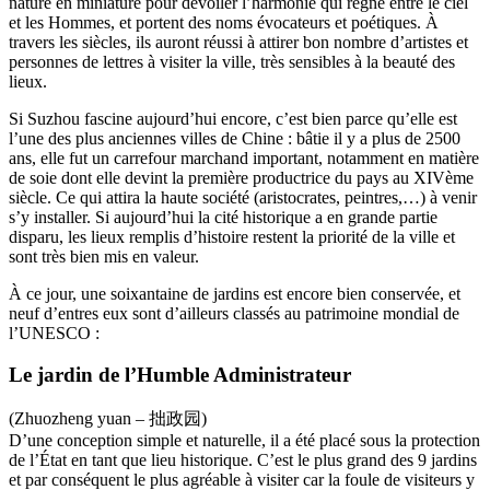
nature en miniature pour dévoiler l’harmonie qui règne entre le ciel
et les Hommes, et portent des noms évocateurs et poétiques. À
travers les siècles, ils auront réussi à attirer bon nombre d’artistes et
personnes de lettres à visiter la ville, très sensibles à la beauté des
lieux.
Si Suzhou fascine aujourd’hui encore, c’est bien parce qu’elle est
l’une des plus anciennes villes de Chine : bâtie il y a plus de 2500
ans, elle fut un carrefour marchand important, notamment en matière
de soie dont elle devint la première productrice du pays au XIVème
siècle. Ce qui attira la haute société (aristocrates, peintres,…) à venir
s’y installer. Si aujourd’hui la cité historique a en grande partie
disparu, les lieux remplis d’histoire restent la priorité de la ville et
sont très bien mis en valeur.
À ce jour, une soixantaine de jardins est encore bien conservée, et
neuf d’entres eux sont d’ailleurs classés au patrimoine mondial de
l’UNESCO :
Le jardin de l’Humble Administrateur
(Zhuozheng yuan – 拙政园)
D’une conception simple et naturelle, il a été placé sous la protection
de l’État en tant que lieu historique. C’est le plus grand des 9 jardins
et par conséquent le plus agréable à visiter car la foule de visiteurs y