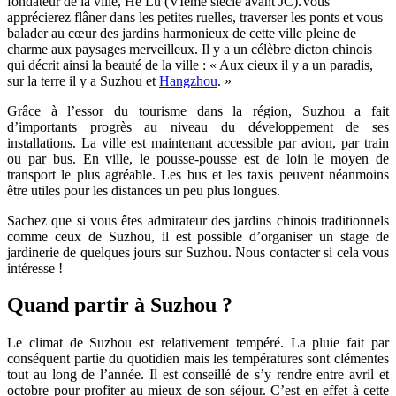
fondateur de la ville, He Lu (VIème siècle avant JC).Vous
apprécierez flâner dans les petites ruelles, traverser les ponts et vous
balader au cœur des jardins harmonieux de cette ville pleine de
charme aux paysages merveilleux. Il y a un célèbre dicton chinois
qui décrit ainsi la beauté de la ville : « Aux cieux il y a un paradis,
sur la terre il y a Suzhou et
Hangzhou
. »
Grâce à l’essor du tourisme dans la région, Suzhou a fait
d’importants progrès au niveau du développement de ses
installations. La ville est maintenant accessible par avion, par train
ou par bus. En ville, le pousse-pousse est de loin le moyen de
transport le plus agréable. Les bus et les taxis peuvent néanmoins
être utiles pour les distances un peu plus longues.
Sachez que si vous êtes admirateur des jardins chinois traditionnels
comme ceux de Suzhou, il est possible d’organiser un stage de
jardinerie de quelques jours sur Suzhou. Nous contacter si cela vous
intéresse !
Quand partir à Suzhou ?
Le climat de Suzhou est relativement tempéré. La pluie fait par
conséquent partie du quotidien mais les températures sont clémentes
tout au long de l’année. Il est conseillé de s’y rendre entre avril et
octobre pour profiter au mieux de son séjour. C’est en effet à cette