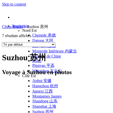
Skip to content
Inspiration
China Roads
>
Suzhou 苏州
Nord Est
Chengde 承德
7 résultats affichés
Datong 大同
Luoyang 洛阳
Mongolie Intérieure 内蒙古
Suzhou 苏州
Muraille de Chine
Pékin
Pingyao 平遥
Wutaishan 五台山
Voyage à Suzhou en photos
Côte Est
Anhui 安徽
Hangzhou 杭州
Jiangxi 江西
Montagnes Jaunes
Shandong 山东
Shanghai 上海
Suzhou 苏州