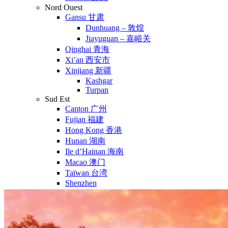
Nord Ouest
Gansu 甘肃
Dunhuang – 敦煌
Jiayuguan – 嘉峪关
Qinghai 青海
Xi’an 西安市
Xinjiang 新疆
Kashgar
Turpan
Sud Est
Canton 广州
Fujian 福建
Hong Kong 香港
Hunan 湖南
Ile d’Hainan 海南
Macao 澳门
Taïwan 台湾
Shenzhen
Sud Ouest
Chongqing 重庆
Guangxi 广西
Guizhou 贵州