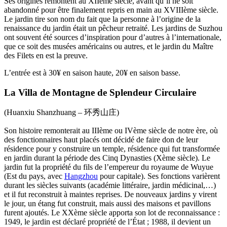
Ses origines remontent au XIIème siècle, avant qu’il ne soit
abandonné pour être finalement repris en main au XVIIIème siècle.
Le jardin tire son nom du fait que la personne à l’origine de la
renaissance du jardin était un pêcheur retraité. Les jardins de Suzhou
ont souvent été sources d’inspiration pour d’autres à l’internationale,
que ce soit des musées américains ou autres, et le jardin du Maître
des Filets en est la preuve.
L’entrée est à 30¥ en saison haute, 20¥ en saison basse.
La Villa de Montagne de Splendeur Circulaire
(Huanxiu Shanzhuang – 环秀山庄)
Son histoire remonterait au IIIème ou IVème siècle de notre ère, où
des fonctionnaires haut placés ont décidé de faire don de leur
résidence pour y construire un temple, résidence qui fut transformée
en jardin durant la période des Cinq Dynasties (Xème siècle). Le
jardin fut la propriété du fils de l’empereur du royaume de Wuyue
(Est du pays, avec
Hangzhou
pour capitale). Ses fonctions varièrent
durant les siècles suivants (académie littéraire, jardin médicinal,…)
et il fut reconstruit à maintes reprises. De nouveaux jardins y virent
le jour, un étang fut construit, mais aussi des maisons et pavillons
furent ajoutés. Le XXème siècle apporta son lot de reconnaissance :
1949, le jardin est déclaré propriété de l’État ; 1988, il devient un