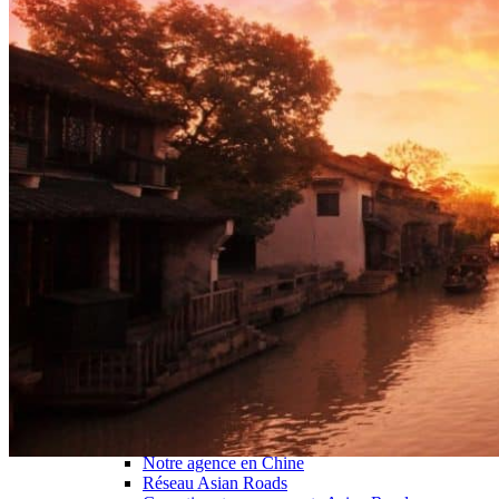
Hubei
Sichuan 四川
Tibet 西藏
Yunnan 云南
Circuits
Organisation
Circuits sur mesure
Nos Petits Groupes
Ambiance
Classique et incontournables
Culture & expériences
Nature et grands paysages
Famille et enfants
Trekking et aventure
Luxe et exception
Où et quand partir ?
Printemps
Eté
Automne
Hiver
Infos pratiques
Notre agence
Notre agence en Chine
Réseau Asian Roads