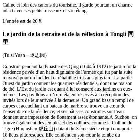
Calme et loin des canons du tourisme, il garde pourtant un charme
intact avec ses petits ruisseaux et son étang.
L’entrée est de 20 ¥.
Le jardin de la retraite et de la réflexion à Tongli
同
里
(Tuisi Yuan – 退思园)
Construit pendant la dynastie des Qing (1644 à 1912) le jardin fut la
résidence privée d’un haut dignitaire de l’armée qui fut par la suite
renvoyé pour un incident et réhabilité trois ans plus tard. La partie
Ouest du jardin contient les quartiers résidentiels, dont une maison
de thé. L’Est du jardin est quant à lui consacré aux jardins en eux-
mêmes. Les pavillons au Nord étaient réservés à la réception des
invités lors de leur arrivée à la demeure. Un grand bassin rempli de
carpes et accueillant un bateau de marbre se trouve au cœur de
l’ensemble de la résidence, et ses bâtisses construites sur l’eau
donnent une impression de flottement assez étonnante.À Suzhou, on
trouve également des temples et des collines, comme la Colline du
Tigre (Huqiushan 虎丘山) datant du Xème siècle et qui comporte
18 lieux pittoresques. Elle contient en son cœur la tombe du