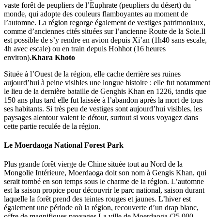
vaste forêt de peupliers de l’Euphrate (peupliers du désert) du
monde, qui adopte des couleurs flamboyantes au moment de
l’automne. La région regorge également de vestiges patrimoniaux,
comme d’anciennes cités situées sur l’ancienne Route de la Soie.Il
est possible de s’y rendre en avion depuis Xi’an (1h40 sans escale,
4h avec escale) ou en train depuis Hohhot (16 heures
environ).
Khara Khoto
Située à l’Ouest de la région, elle cache derrière ses ruines
aujourd’hui à peine visibles une longue histoire : elle fut notamment
le lieu de la dernière bataille de Genghis Khan en 1226, tandis que
150 ans plus tard elle fut laissée à l’abandon après la mort de tous
ses habitants. Si très peu de vestiges sont aujourd’hui visibles, les
paysages alentour valent le détour, surtout si vous voyagez dans
cette partie reculée de la région.
Le
Moerdaoga National Forest Park
Plus grande forêt vierge de Chine située tout au Nord de la
Mongolie Intérieure, Moerdaoga doit son nom à Gengis Khan, qui
serait tombé en son temps sous le charme de la région. L’automne
est la saison propice pour découvrir le parc national, saison durant
laquelle la forêt prend des teintes rouges et jaunes. L’hiver est
également une période où la région, recouverte d’un drap blanc,
offre de magnifiques paysages.La ville de Moerdaoga (25 000