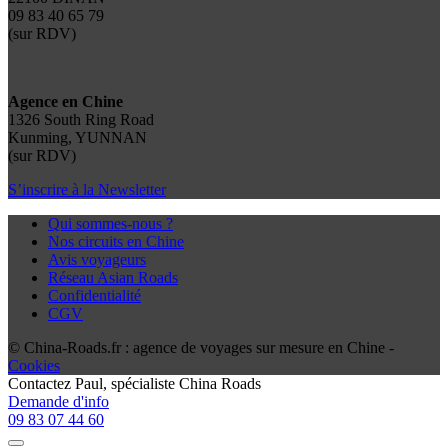
09 83 40 65 79
(sur RDV)
Agence en Chine
1326 South Ring Road
Kunming, YUNNAN
(sur RDV)
S’inscrire à la Newsletter
Qui sommes-nous ?
Nos circuits en Chine
Avis voyageurs
Réseau Asian Roads
Confidentialité
CGV
© China-Roads.fr : agence de voyages sur mesure en Chine -
Cookies
Contactez
Paul
, spécialiste China Roads
Demande d'info
09 83 07 44 60