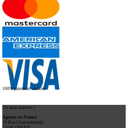
100% paiement sécurisé
Où nous trouver ?
Agence en France
19 Rue Chateaubriand
22100 DINAN