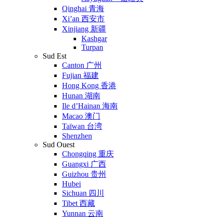
Qinghai 青海
Xi’an 西安市
Xinjiang 新疆
Kashgar
Turpan
Sud Est
Canton 广州
Fujian 福建
Hong Kong 香港
Hunan 湖南
Ile d’Hainan 海南
Macao 澳门
Taïwan 台湾
Shenzhen
Sud Ouest
Chongqing 重庆
Guangxi 广西
Guizhou 贵州
Hubei
Sichuan 四川
Tibet 西藏
Yunnan 云南