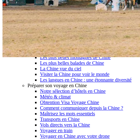
Garanties et engagements Asian Roads
Avis de nos voyageurs
Voyages d’affaires en Chine
Voyage scolaire et culturel en Chine
La Chine & ses secrets
Présentation de la Chine
Cuisines de Chine
Les Minorités Ethniques Chinoises
Fêtes traditionnelles & vacances en Chine
Les signes astrologiques Chinois
Les plus belles montagnes de Chine
Les plus belles balades de Chine
La Chine vue du ciel
Visiter la Chine pour voir le monde
Les langues en Chine : une étonnante diversité
Préparer son voyage en Chine
Notre sélection d’hôtels en Chine
Météo & climat
Obtention Visa Voyage Chine
Comment communiquer depuis la Chine ?
Maîtrisez les mots essentiels
Transports en Chine
Vols directs vers la Chine
Voyager en train
Voyager en Chine avec votre drone