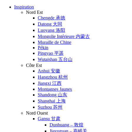
Inspiration
Nord Est
Chengde 承德
Datong 大同
Luoyang 洛阳
Mongolie Intérieure 内蒙古
Muraille de Chine
Pékin
Pingyao 平遥
Wutaishan 五台山
Côte Est
Anhui 安徽
Hangzhou 杭州
Jiangxi 江西
Montagnes Jaunes
Shandong 山东
Shanghai 上海
Suzhou 苏州
Nord Ouest
Gansu 甘肃
Dunhuang – 敦煌
Jiayuguan – 嘉峪关