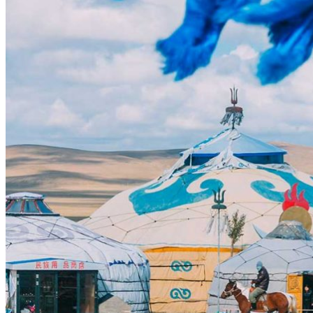
Hubei
Sichuan 四川
Tibet 西藏
Yunnan 云南
Circuits
Organisation
Circuits sur mesure
Nos Petits Groupes
Ambiance
Classique et incontournables
Culture & expériences
Nature et grands paysages
Famille et enfants
Trekking et aventure
Luxe et exception
Où et quand partir ?
Printemps
Eté
Automne
Hiver
Infos pratiques
Notre agence
Notre agence en Chine
Réseau Asian Roads