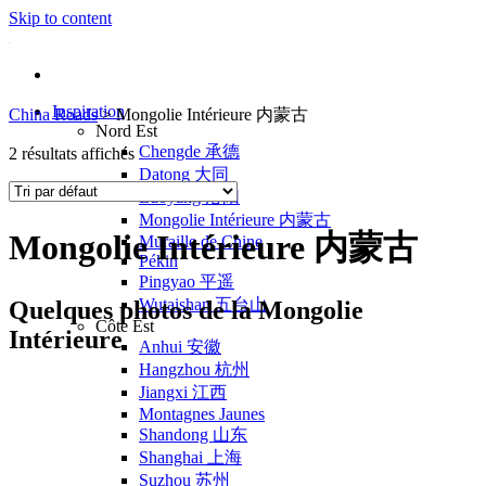
Skip to content
Inspiration
China Roads
>
Mongolie Intérieure 内蒙古
Nord Est
Chengde 承德
2 résultats affichés
Datong 大同
Luoyang 洛阳
Mongolie Intérieure 内蒙古
Mongolie Intérieure 内蒙古
Muraille de Chine
Pékin
Pingyao 平遥
Wutaishan 五台山
Quelques photos de la Mongolie
Côte Est
Intérieure
Anhui 安徽
Hangzhou 杭州
Jiangxi 江西
Montagnes Jaunes
Shandong 山东
Shanghai 上海
Suzhou 苏州