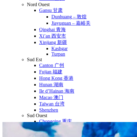
Nord Ouest
Gansu 甘肃
Dunhuang – 敦煌
Jiayuguan – 嘉峪关
Qinghai 青海
Xi’an 西安市
Xinjiang 新疆
Kashgar
Turpan
Sud Est
Canton 广州
Fujian 福建
Hong Kong 香港
Hunan 湖南
Ile d’Hainan 海南
Macao 澳门
Taïwan 台湾
Shenzhen
Sud Ouest
Chongqing 重庆
Guangxi 广西
Guizhou 贵州