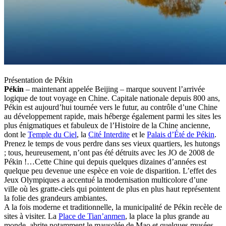
Présentation de Pékin
Pékin
– maintenant appelée Beijing – marque souvent l’arrivée
logique de tout voyage en Chine. Capitale nationale depuis 800 ans,
Pékin est aujourd’hui tournée vers le futur, au contrôle d’une Chine
au développement rapide, mais héberge également parmi les sites les
plus énigmatiques et fabuleux de l’Histoire de la Chine ancienne,
dont le
Temple du Ciel
, la
Cité Interdite
et le
Palais d’Été de Pékin
.
Prenez le temps de vous perdre dans ses vieux quartiers, les hutongs
; tous, heureusement, n’ont pas été détruits avec les JO de 2008 de
Pékin !…Cette Chine qui depuis quelques dizaines d’années est
quelque peu devenue une espèce en voie de disparition. L’effet des
Jeux Olympiques a accentué la modernisation multicolore d’une
ville où les gratte-ciels qui pointent de plus en plus haut représentent
la folie des grandeurs ambiantes.
A la fois moderne et traditionnelle, la municipalité de Pékin recèle de
sites à visiter. La
Place de Tian’anmen
, la place la plus grande au
monde, abrite notamment le mausolée de Mao et quelques musées