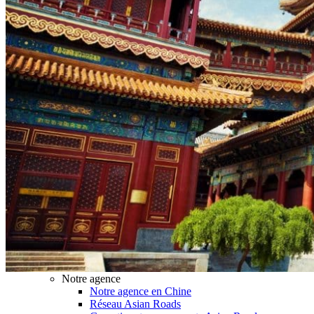
Hubei
Sichuan 四川
Tibet 西藏
Yunnan 云南
Circuits
Organisation
Circuits sur mesure
Nos Petits Groupes
Ambiance
Classique et incontournables
Culture & expériences
Nature et grands paysages
Famille et enfants
Trekking et aventure
Luxe et exception
Où et quand partir ?
Printemps
Eté
Automne
Hiver
Infos pratiques
Notre agence
Notre agence en Chine
Réseau Asian Roads