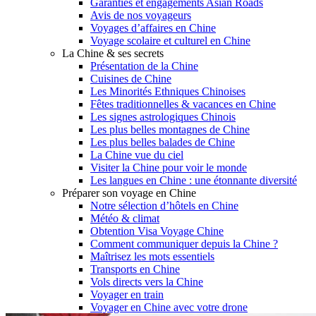
Garanties et engagements Asian Roads
Avis de nos voyageurs
Voyages d’affaires en Chine
Voyage scolaire et culturel en Chine
La Chine & ses secrets
Présentation de la Chine
Cuisines de Chine
Les Minorités Ethniques Chinoises
Fêtes traditionnelles & vacances en Chine
Les signes astrologiques Chinois
Les plus belles montagnes de Chine
Les plus belles balades de Chine
La Chine vue du ciel
Visiter la Chine pour voir le monde
Les langues en Chine : une étonnante diversité
Préparer son voyage en Chine
Notre sélection d’hôtels en Chine
Météo & climat
Obtention Visa Voyage Chine
Comment communiquer depuis la Chine ?
Maîtrisez les mots essentiels
Transports en Chine
Vols directs vers la Chine
Voyager en train
Voyager en Chine avec votre drone