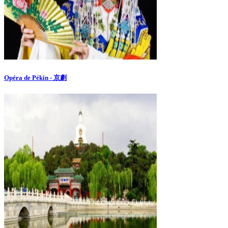
Opéra de Pékin - 京劇