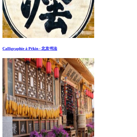
Calligraphie à Pékin - 北京书法