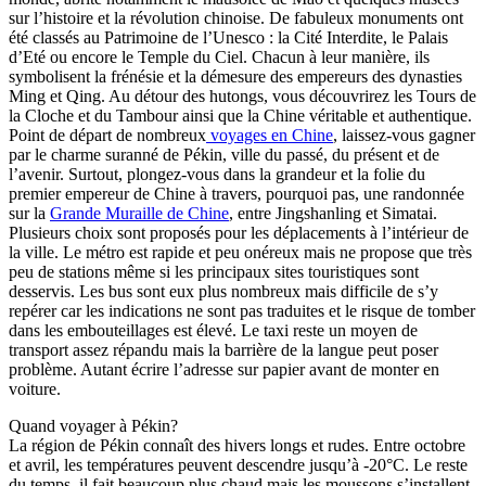
sur l’histoire et la révolution chinoise. De fabuleux monuments ont
été classés au Patrimoine de l’Unesco : la Cité Interdite, le Palais
d’Eté ou encore le Temple du Ciel. Chacun à leur manière, ils
symbolisent la frénésie et la démesure des empereurs des dynasties
Ming et Qing. Au détour des hutongs, vous découvrirez les Tours de
la Cloche et du Tambour ainsi que la Chine véritable et authentique.
Point de départ de nombreux
voyages en Chine
, laissez-vous gagner
par le charme suranné de Pékin, ville du passé, du présent et de
l’avenir. Surtout, plongez-vous dans la grandeur et la folie du
premier empereur de Chine à travers, pourquoi pas, une randonnée
sur la
Grande Muraille de Chine
, entre Jingshanling et Simatai.
Plusieurs choix sont proposés pour les déplacements à l’intérieur de
la ville. Le métro est rapide et peu onéreux mais ne propose que très
peu de stations même si les principaux sites touristiques sont
desservis. Les bus sont eux plus nombreux mais difficile de s’y
repérer car les indications ne sont pas traduites et le risque de tomber
dans les embouteillages est élevé. Le taxi reste un moyen de
transport assez répandu mais la barrière de la langue peut poser
problème. Autant écrire l’adresse sur papier avant de monter en
voiture.
Quand voyager à Pékin?
La région de Pékin connaît des hivers longs et rudes. Entre octobre
et avril, les températures peuvent descendre jusqu’à -20°C. Le reste
du temps, il fait beaucoup plus chaud mais les moussons s’installent