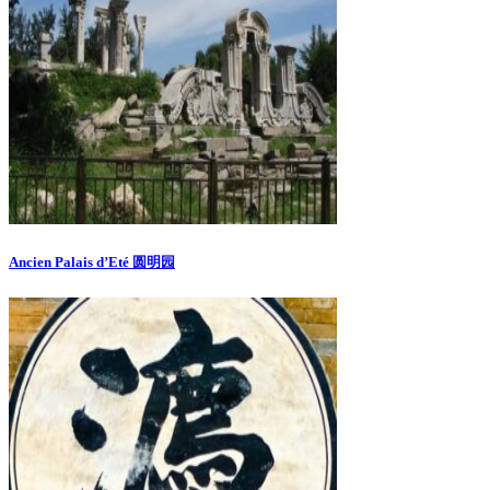
Ancien Palais d’Eté 圆明园