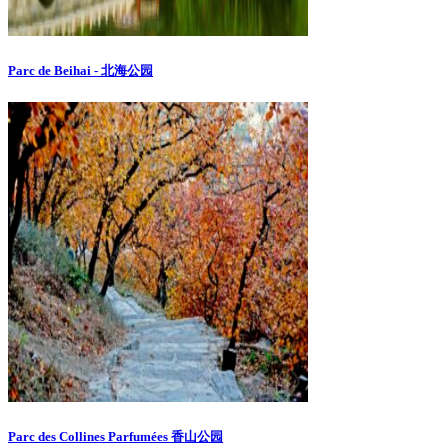
Parc de Beihai - 北海公园
Parc des Collines Parfumées 香山公园