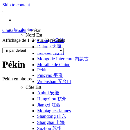
Skip to content
Inspiration
China Roads
>
Pékin
Nord Est
Affichage de 1–24 sur 33 résultats
Chengde 承德
Datong 大同
Luoyang 洛阳
Mongolie Intérieure 内蒙古
Pékin
Muraille de Chine
Pékin
Pingyao 平遥
Pékin en photos
Wutaishan 五台山
Côte Est
Anhui 安徽
Hangzhou 杭州
Jiangxi 江西
Montagnes Jaunes
Shandong 山东
Shanghai 上海
Suzhou 苏州