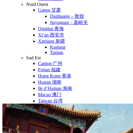
Nord Ouest
Gansu 甘肃
Dunhuang – 敦煌
Jiayuguan – 嘉峪关
Qinghai 青海
Xi’an 西安市
Xinjiang 新疆
Kashgar
Turpan
Sud Est
Canton 广州
Fujian 福建
Hong Kong 香港
Hunan 湖南
Ile d’Hainan 海南
Macao 澳门
Taïwan 台湾
Shenzhen
Sud Ouest
Chongqing 重庆
Guangxi 广西
Guizhou 贵州