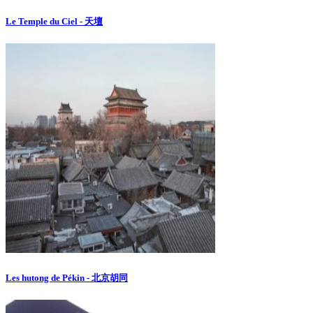
Le Temple du Ciel - 天壇
Les hutong de Pékin - 北京胡同