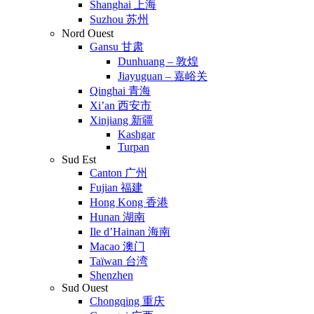
Shanghai 上海
Suzhou 苏州
Nord Ouest
Gansu 甘肃
Dunhuang – 敦煌
Jiayuguan – 嘉峪关
Qinghai 青海
Xi’an 西安市
Xinjiang 新疆
Kashgar
Turpan
Sud Est
Canton 广州
Fujian 福建
Hong Kong 香港
Hunan 湖南
Ile d’Hainan 海南
Macao 澳门
Taïwan 台湾
Shenzhen
Sud Ouest
Chongqing 重庆