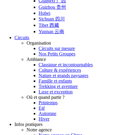
Guangxi 广西
Guizhou 贵州
Hubei
Sichuan 四川
Tibet 西藏
Yunnan 云南
Circuits
Organisation
Circuits sur mesure
Nos Petits Groupes
Ambiance
Classique et incontournables
Culture & expériences
Nature et grands paysages
Famille et enfants
Trekking et aventure
Luxe et exception
Où et quand partir ?
Printemps
Eté
Automne
Hiver
Infos pratiques
Notre agence