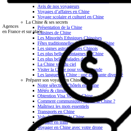
Garanties et engagements Asian Roads
Avis de nos voyageurs
Voyages d’affaires en Chine
Voyage scolaire et culturel en Chine
La Chine & ses secrets
Agences
Présentation de la Chine
en France et sur place
Cuisines de Chine
Les Minorités Ethniques Chinoises
Fêtes traditionnelles & vacances en Chine
Les signes astrologiques Chinois
Les plus belles montagnes de Chine
Les plus belles balades de Chine
La Chine vue du ciel
Visiter la Chine pour voir le monde
Les langues en Chine : une étonnante diversité
Préparer son voyage en Chine
Notre sélection d’hôtels en Chine
Météo & climat
Obtention Visa Voyage Chine
Comment communiquer depuis la Chine ?
Maîtrisez les mots essentiels
Transports en Chine
Vols directs vers la Chine
Voyager en train
Voyager en Chine avec votre drone