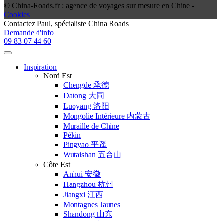
© China-Roads.fr : agence de voyages sur mesure en Chine -
Cookies
Contactez
Paul
, spécialiste China Roads
Demande d'info
09 83 07 44 60
Inspiration
Nord Est
Chengde 承德
Datong 大同
Luoyang 洛阳
Mongolie Intérieure 内蒙古
Muraille de Chine
Pékin
Pingyao 平遥
Wutaishan 五台山
Côte Est
Anhui 安徽
Hangzhou 杭州
Jiangxi 江西
Montagnes Jaunes
Shandong 山东