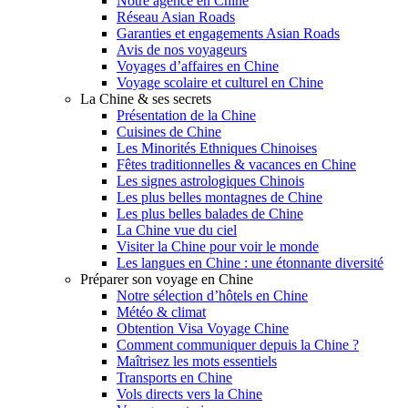
Notre agence en Chine
Réseau Asian Roads
Garanties et engagements Asian Roads
Avis de nos voyageurs
Voyages d’affaires en Chine
Voyage scolaire et culturel en Chine
La Chine & ses secrets
Présentation de la Chine
Cuisines de Chine
Les Minorités Ethniques Chinoises
Fêtes traditionnelles & vacances en Chine
Les signes astrologiques Chinois
Les plus belles montagnes de Chine
Les plus belles balades de Chine
La Chine vue du ciel
Visiter la Chine pour voir le monde
Les langues en Chine : une étonnante diversité
Préparer son voyage en Chine
Notre sélection d’hôtels en Chine
Météo & climat
Obtention Visa Voyage Chine
Comment communiquer depuis la Chine ?
Maîtrisez les mots essentiels
Transports en Chine
Vols directs vers la Chine