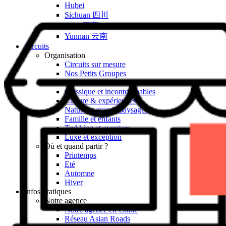
Hubei
Sichuan 四川
Tibet 西藏
Yunnan 云南
Circuits
Organisation
Circuits sur mesure
Nos Petits Groupes
Ambiance
Classique et incontournables
Culture & expériences
Nature et grands paysages
Famille et enfants
Trekking et aventure
Luxe et exception
Où et quand partir ?
Printemps
Eté
Automne
Hiver
Infos pratiques
Notre agence
Notre agence en Chine
Réseau Asian Roads