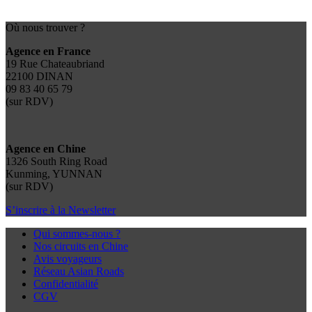
Où nous trouver ?
Agence en France
19 Rue Chateaubriand
22100 DINAN
09 83 40 65 79
(sur RDV)
Agence en Chine
1326 South Ring Road
Kunming, YUNNAN
(sur RDV)
S’inscrire à la Newsletter
Qui sommes-nous ?
Nos circuits en Chine
Avis voyageurs
Réseau Asian Roads
Confidentialité
CGV