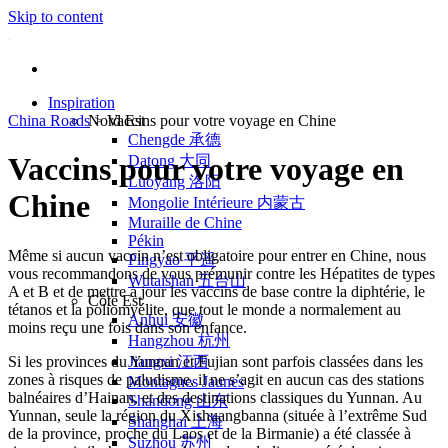
Skip to content
Inspiration
China Roads
Nord Est
>
Vaccins pour votre voyage en Chine
Chengde 承德
Vaccins pour votre voyage en
Datong 大同
Luoyang 洛阳
Chine
Mongolie Intérieure 内蒙古
Muraille de Chine
Pékin
Même si aucun vaccin n’est obligatoire pour entrer en Chine, nous
Pingyao 平遥
vous recommandons de vous prémunir contre les Hépatites de types
Wutaishan 五台山
A et B et de mettre à jour les vaccins de base contre la diphtérie, le
Côte Est
tétanos et la poliomyélite, que tout le monde a normalement au
Anhui 安徽
moins reçu une fois dans son enfance.
Hangzhou 杭州
Si les provinces du Yunnan et Fujian sont parfois classées dans les
Jiangxi 江西
zones à risques de paludisme, il ne s’agit en aucun cas des stations
Montagnes Jaunes
balnéaires d’Hainan, et des destinations classiques du Yunnan. Au
Shandong 山东
Yunnan, seule la région du Xishuangbanna (située à l’extrême Sud
Shanghai 上海
de la province, proche du Laos et de la Birmanie) a été classée à
Suzhou 苏州