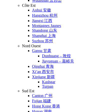
Wutaishan 五台山
Côte Est
Anhui 安徽
Hangzhou 杭州
Jiangxi 江西
Montagnes Jaunes
Shandong 山东
Shanghai 上海
Suzhou 苏州
Nord Ouest
Gansu 甘肃
Dunhuang – 敦煌
Jiayuguan – 嘉峪关
Qinghai 青海
Xi’an 西安市
Xinjiang 新疆
Kashgar
Turpan
Sud Est
Canton 广州
Fujian 福建
Hong Kong 香港
Hunan 湖南