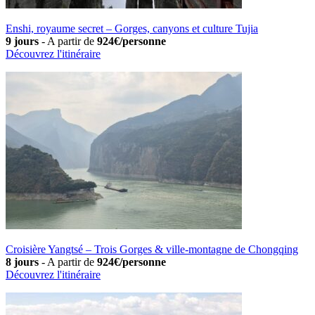
Enshi, royaume secret – Gorges, canyons et culture Tujia
9 jours
-
A partir de
924€/personne
Découvrez l'itinéraire
Croisière Yangtsé – Trois Gorges & ville-montagne de Chongqing
8 jours
-
A partir de
924€/personne
Découvrez l'itinéraire