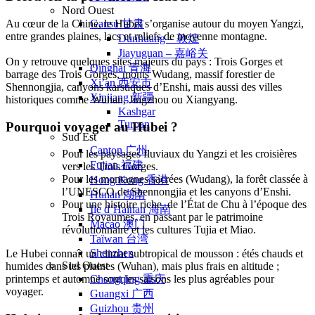
Nord Ouest
Gansu 甘肃
Au cœur de la Chine, le Hubei s’organise autour du moyen Yangzi,
entre grandes plaines, lacs et reliefs de moyenne montagne.
Dunhuang – 敦煌
Jiayuguan – 嘉峪关
On y retrouve quelques sites majeurs du pays : Trois Gorges et
Qinghai 青海
barrage des Trois Gorges, monts Wudang, massif forestier de
Xi’an 西安市
Shennongjia, canyons karstiques d’Enshi, mais aussi des villes
Xinjiang 新疆
historiques comme Wuhan, Jingzhou ou Xiangyang.
Kashgar
Turpan
Pourquoi voyager au Hubei ?
Sud Est
Canton 广州
Pour les paysages fluviaux du Yangzi et les croisières
Fujian 福建
vers les Trois Gorges.
Pour les montagnes sacrées (Wudang), la forêt classée à
Hong Kong 香港
l’UNESCO de Shennongjia et les canyons d’Enshi.
Hunan 湖南
Pour une histoire riche, de l’État de Chu à l’époque des
Ile d’Hainan 海南
Trois Royaumes, en passant par le patrimoine
Macao 澳门
révolutionnaire et les cultures Tujia et Miao.
Taïwan 台湾
Shenzhen
Le Hubei connaît un climat subtropical de mousson : étés chauds et
Sud Ouest
humides dans les plaines (Wuhan), mais plus frais en altitude ;
Chongqing 重庆
printemps et automne sont les saisons les plus agréables pour
voyager.
Guangxi 广西
Guizhou 贵州