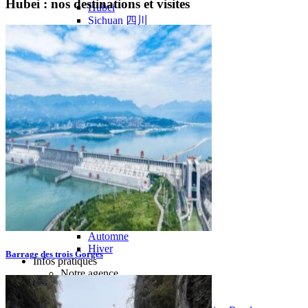
Hubei : nos destinations et visites
Hubei
Sichuan 四川
Tibet 西藏
Yunnan 云南
Circuits
Organisation
Circuits sur mesure
Nos Petits Groupes
Ambiance
Classique et incontournables
Culture & expériences
Nature et grands paysages
Famille et enfants
Trekking et aventure
Luxe et exception
Où et quand partir ?
Printemps
Eté
Automne
Hiver
Barrage des trois Gorges
Infos pratiques
Notre agence
Notre agence en Chine
Réseau Asian Roads