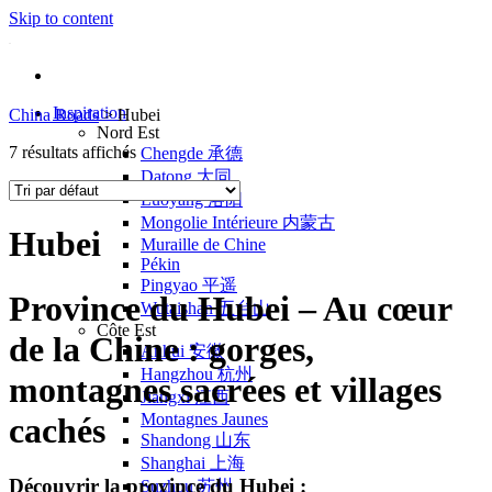
Skip to content
Inspiration
China Roads
>
Hubei
Nord Est
7 résultats affichés
Chengde 承德
Datong 大同
Luoyang 洛阳
Mongolie Intérieure 内蒙古
Hubei
Muraille de Chine
Pékin
Pingyao 平遥
Province du Hubei – Au cœur
Wutaishan 五台山
Côte Est
de la Chine : gorges,
Anhui 安徽
Hangzhou 杭州
montagnes sacrées et villages
Jiangxi 江西
Montagnes Jaunes
cachés
Shandong 山东
Shanghai 上海
Découvrir la province du Hubei :
Suzhou 苏州