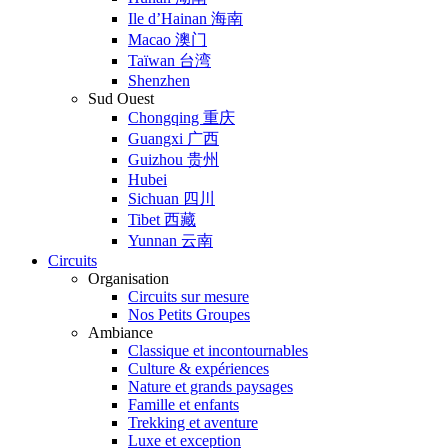
Ile d’Hainan 海南
Macao 澳门
Taïwan 台湾
Shenzhen
Sud Ouest
Chongqing 重庆
Guangxi 广西
Guizhou 贵州
Hubei
Sichuan 四川
Tibet 西藏
Yunnan 云南
Circuits
Organisation
Circuits sur mesure
Nos Petits Groupes
Ambiance
Classique et incontournables
Culture & expériences
Nature et grands paysages
Famille et enfants
Trekking et aventure
Luxe et exception