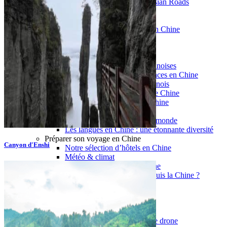
Garanties et engagements Asian Roads
Avis de nos voyageurs
Voyages d’affaires en Chine
Voyage scolaire et culturel en Chine
La Chine & ses secrets
Présentation de la Chine
Cuisines de Chine
Les Minorités Ethniques Chinoises
Fêtes traditionnelles & vacances en Chine
Les signes astrologiques Chinois
Les plus belles montagnes de Chine
Les plus belles balades de Chine
La Chine vue du ciel
Visiter la Chine pour voir le monde
Les langues en Chine : une étonnante diversité
Préparer son voyage en Chine
Canyon d'Enshi
Notre sélection d’hôtels en Chine
Météo & climat
Obtention Visa Voyage Chine
Comment communiquer depuis la Chine ?
Maîtrisez les mots essentiels
Transports en Chine
Vols directs vers la Chine
Voyager en train
Voyager en Chine avec votre drone