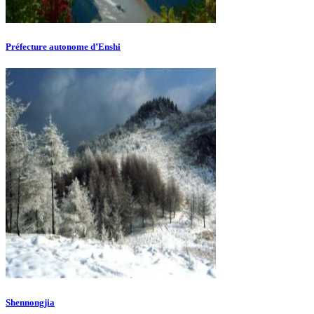
Préfecture autonome d’Enshi
Shennongjia