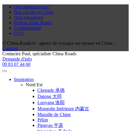
Qui sommes-nous ?
Nos circuits en Chine
Avis voyageurs
Réseau Asian Roads
Confidentialité
CGV
© China-Roads.fr : agence de voyages sur mesure en Chine -
Cookies
Contactez
Paul
, spécialiste China Roads
Demande d'info
09 83 07 44 60
Inspiration
Nord Est
Chengde 承德
Datong 大同
Luoyang 洛阳
Mongolie Intérieure 内蒙古
Muraille de Chine
Pékin
Pingyao 平遥