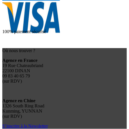
100% paiement sécurisé
Où nous trouver ?
Agence en France
19 Rue Chateaubriand
22100 DINAN
09 83 40 65 79
(sur RDV)
Agence en Chine
1326 South Ring Road
Kunming, YUNNAN
(sur RDV)
S’inscrire à la Newsletter