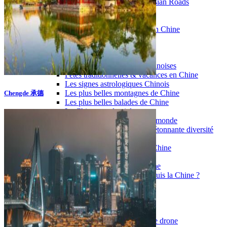
Garanties et engagements Asian Roads
Avis de nos voyageurs
Voyages d’affaires en Chine
Voyage scolaire et culturel en Chine
La Chine & ses secrets
Présentation de la Chine
Cuisines de Chine
Les Minorités Ethniques Chinoises
Fêtes traditionnelles & vacances en Chine
Les signes astrologiques Chinois
Les plus belles montagnes de Chine
Chengde 承德
Les plus belles balades de Chine
La Chine vue du ciel
Visiter la Chine pour voir le monde
Les langues en Chine : une étonnante diversité
Préparer son voyage en Chine
Notre sélection d’hôtels en Chine
Météo & climat
Obtention Visa Voyage Chine
Comment communiquer depuis la Chine ?
Maîtrisez les mots essentiels
Transports en Chine
Vols directs vers la Chine
Voyager en train
Voyager en Chine avec votre drone