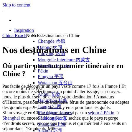
Skip to content
Inspiration
China Roads
Nord Est
>
Nos destinations en Chine
Chengde 承德
Nos destinations en Chine
Datong 大同
Luoyang 洛阳
Mongolie Intérieure 内蒙古
Où partir pour un premier itinéraire en
Muraille de Chine
Pékin
Chine ?
Pingyao 平遥
Wutaishan 五台山
Pas facile de découvrir un pays vaste comme 17 fois la France ! Et
Côte Est
encore moins de sélectionner un point d’atterrissage, car croyez-
Anhui 安徽
nous, le plus dur sera de choisir votre destination ! Amateurs
Hangzhou 杭州
d’Histoire, passionnés de traditions, férus de gastronomie ou adeptes
Jiangxi 江西
des grands espaces, en Chine, il y en a pour tous les goûts.
Montagnes Jaunes
Si un voyage en Chine débute souvent par un
séjour à Pékin
, à
Shanghaï
ou encore à
Hong Kong
, sachez que le pays regorge
Shandong 山东
d’endroits secrets, encore peu connus et qui méritent à eux seuls un
Shanghai 上海
séjour dans l’Empire du Milieu.
Suzhou 苏州