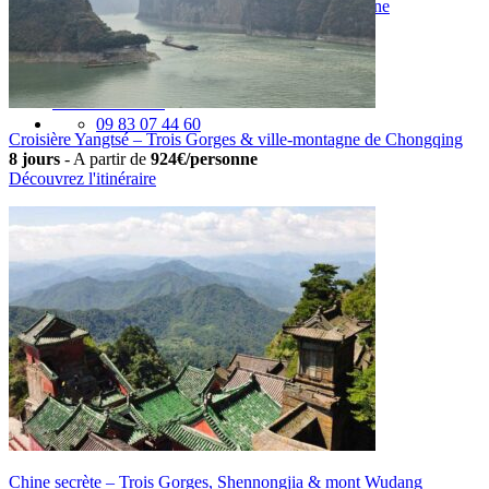
Vaccins pour votre voyage en Chine
Mal des montagnes
Demande d’info
09 83 07 44 60
Croisière Yangtsé – Trois Gorges & ville-montagne de Chongqing
8 jours
-
A partir de
924€/personne
Découvrez l'itinéraire
Chine secrète – Trois Gorges, Shennongjia & mont Wudang