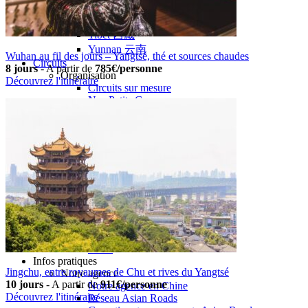
Hubei
Sichuan 四川
Tibet 西藏
Yunnan 云南
Wuhan au fil des jours – Yangtsé, thé et sources chaudes
Circuits
8 jours
-
A partir de
785€/personne
Organisation
Découvrez l'itinéraire
Circuits sur mesure
Nos Petits Groupes
Ambiance
Classique et incontournables
Culture & expériences
Nature et grands paysages
Famille et enfants
Trekking et aventure
Luxe et exception
Où et quand partir ?
Printemps
Eté
Automne
Hiver
Infos pratiques
Jingchu, entre royaumes de Chu et rives du Yangtsé
Notre agence
10 jours
-
A partir de
911€/personne
Notre agence en Chine
Découvrez l'itinéraire
Réseau Asian Roads