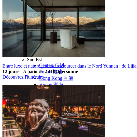
Nord Ouest
Gansu 甘肃
Dunhuang – 敦煌
Jiayuguan – 嘉峪关
Qinghai 青海
Xi’an 西安市
Xinjiang 新疆
Kashgar
Turpan
Sud Est
Canton 广州
Entre luxe et nature pour se ressourcer dans le Nord Yunnan : de Liji
12 jours
-
A partir de
2 110€/personne
Fujian 福建
Découvrez l'itinéraire
Hong Kong 香港
Hunan 湖南
Ile d’Hainan 海南
Macao 澳门
Taïwan 台湾
Shenzhen
Sud Ouest
Chongqing 重庆
Guangxi 广西
Guizhou 贵州