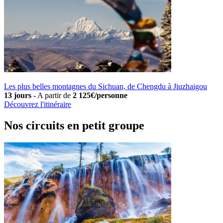
Les plus belles montagnes du Sichuan, de Chengdu à Jiuzhaigou
13 jours
-
A partir de
2 125€/personne
Découvrez l'itinéraire
Nos circuits en petit groupe