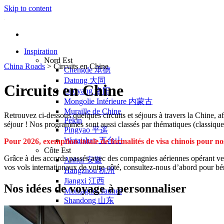
Skip to content
Inspiration
Nord Est
China Roads
>
Circuits en Chine
Chengde 承德
Datong 大同
Circuits en Chine
Luoyang 洛阳
Mongolie Intérieure 内蒙古
Muraille de Chine
Retrouvez ci-dessous quelques circuits et séjours à travers la Chine,
Pékin
séjour ! Nos programmes sont aussi classés par thématiques (classiques
Pingyao 平遥
Wutaishan 五台山
Pour 2026, exemption totale de formalités de visa chinois pour nos
Côte Est
Grâce à des accords passés avec des compagnies aériennes opérant ver
Anhui 安徽
vos vols internationaux de votre côté, consultez-nous d’abord pour béné
Hangzhou 杭州
Jiangxi 江西
Nos idées de voyage à personnaliser
Montagnes Jaunes
Shandong 山东
Shanghai 上海
Suzhou 苏州