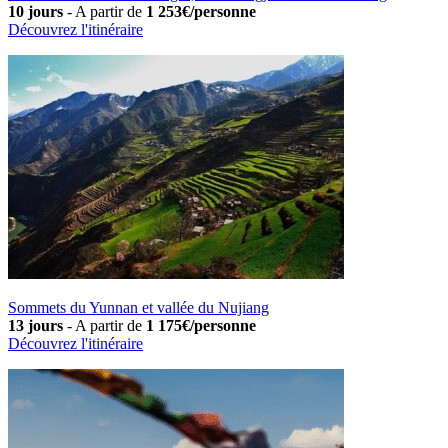
10 jours
-
A partir de
1 253€/personne
Découvrez l'itinéraire
Sommets du Yunnan et vallée du Nujiang
13 jours
-
A partir de
1 175€/personne
Découvrez l'itinéraire