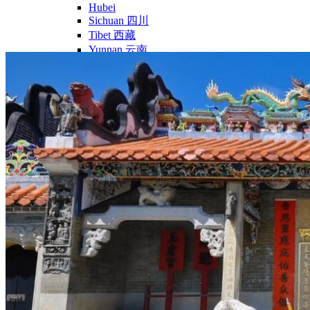
Hubei
Sichuan 四川
Tibet 西藏
Yunnan 云南
Circuits
Organisation
Circuits sur mesure
Nos Petits Groupes
Ambiance
Classique et incontournables
Culture & expériences
Nature et grands paysages
Famille et enfants
Trekking et aventure
Luxe et exception
Où et quand partir ?
Printemps
Eté
Automne
Hiver
Infos pratiques
Notre agence
Notre agence en Chine
Réseau Asian Roads