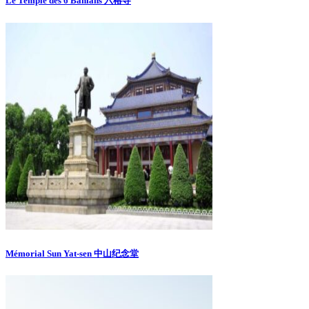
Le Temple des 6 Banians 六榕寺
Mémorial Sun Yat-sen 中山纪念堂