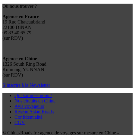
Où nous trouver ?
Agence en France
19 Rue Chateaubriand
22100 DINAN
09 83 40 65 79
(sur RDV)
Agence en Chine
1326 South Ring Road
Kunming, YUNNAN
(sur RDV)
S’inscrire à la Newsletter
Qui sommes-nous ?
Nos circuits en Chine
Avis voyageurs
Réseau Asian Roads
Confidentialité
CGV
© China-Roads.fr : agence de voyages sur mesure en Chine -