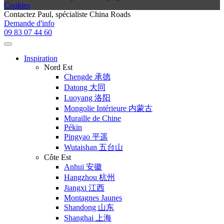
Cookies
Contactez
Paul
, spécialiste China Roads
Demande d'info
09 83 07 44 60
Inspiration
Nord Est
Chengde 承德
Datong 大同
Luoyang 洛阳
Mongolie Intérieure 内蒙古
Muraille de Chine
Pékin
Pingyao 平遥
Wutaishan 五台山
Côte Est
Anhui 安徽
Hangzhou 杭州
Jiangxi 江西
Montagnes Jaunes
Shandong 山东
Shanghai 上海