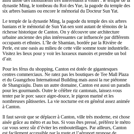
ainsi laissé des monuments très intéressants à visiter : le temple de la
dynastie Ming, le tombeau du Roi des Yue, la pagode du temple des
six arbres banians ou encore le mémorial du Docteur Sun Yat.
Le temple de la dynastie Ming, la pagode du temple des six arbres
banians et le mémorial de Sun Yat-sen sont autant de témoins de la
richesse historique de Canton. On y découvre une architecture
urbaine ancienne des plus intéressantes car influencée par différents
occupants et ethnies. L’île de Shamian, bordée par la Rivière de
Perle, est une oasis au milieu de cette ville somme toute industrielle.
Visitez les lieux pour y voir les luxueux manoirs et prendre un bol
d’air.
Pour les férus du shopping, Canton est dotée de gigantesques
centres commerciaux. Ne ratez pas les boutiques de Tee Mall Plaza
et du Guangzhou International Building mais aussi la rue piétonne
de Shangxiajiu. Dans un autre domaine, Canton est aussi un paradis
pour les gourmands. Outre le célèbre riz cantonais, laissez-vous
tenter par le porc sauce aigre-douce, le pigeon mariné et les
nombreuses pâtisseries. La vie nocturne est en général assez animée
à Canton.
Il faut savoir que se déplacer à Canton, ville très moderne, est chose
aisée grâce au métro et au bus. Si vous êtes pressé, préférez le métro
car vous serez sûr d’éviter les embouteillages. Par ailleurs, Canton
est facilement accessible par la route et l’aéroport propose de