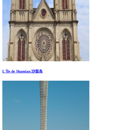
L'Île de Shamian 沙面岛