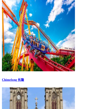
Chimelong 长隆