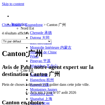
Skip to content
Inspiration
China Roads
>
Guangdong
>
Canton 广州
Nord Est
Chengde 承德
4 résultats affichés
Datong 大同
Luoyang 洛阳
Mongolie Intérieure 内蒙古
Canton 广州
Muraille de Chine
Pékin
Pingyao 平遥
Wutaishan 五台山
Avis de
Paul
, notre agent expert sur la
Côte Est
destination Canton 广州
Anhui 安徽
Hangzhou 杭州
Plein de choses à découvrir et à goûter dans cette jolie ville.
Jiangxi 江西
Montagnes Jaunes
4
- Avis mis à jour le 07 août 2026
Shandong 山东
Shanghai 上海
Canton en photos
Suzhou 苏州