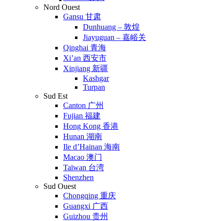
Nord Ouest
Gansu 甘肃
Dunhuang – 敦煌
Jiayuguan – 嘉峪关
Qinghai 青海
Xi’an 西安市
Xinjiang 新疆
Kashgar
Turpan
Sud Est
Canton 广州
Fujian 福建
Hong Kong 香港
Hunan 湖南
Ile d’Hainan 海南
Macao 澳门
Taïwan 台湾
Shenzhen
Sud Ouest
Chongqing 重庆
Guangxi 广西
Guizhou 贵州