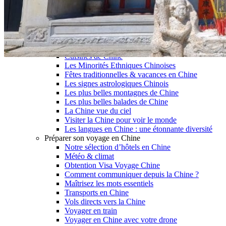
Garanties et engagements Asian Roads
Avis de nos voyageurs
Voyages d’affaires en Chine
Voyage scolaire et culturel en Chine
La Chine & ses secrets
Présentation de la Chine
Cuisines de Chine
Les Minorités Ethniques Chinoises
Fêtes traditionnelles & vacances en Chine
Les signes astrologiques Chinois
Les plus belles montagnes de Chine
Les plus belles balades de Chine
La Chine vue du ciel
Visiter la Chine pour voir le monde
Les langues en Chine : une étonnante diversité
Préparer son voyage en Chine
Notre sélection d’hôtels en Chine
Météo & climat
Obtention Visa Voyage Chine
Comment communiquer depuis la Chine ?
Maîtrisez les mots essentiels
Transports en Chine
Vols directs vers la Chine
Voyager en train
Voyager en Chine avec votre drone