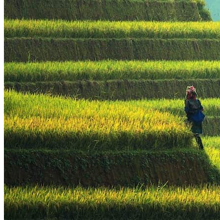
Hubei
Sichuan 四川
Tibet 西藏
Yunnan 云南
Circuits
Organisation
Circuits sur mesure
Nos Petits Groupes
Ambiance
Classique et incontournables
Culture & expériences
Nature et grands paysages
Famille et enfants
Trekking et aventure
Luxe et exception
Où et quand partir ?
Printemps
Eté
Automne
Hiver
Infos pratiques
Notre agence
Notre agence en Chine
Réseau Asian Roads