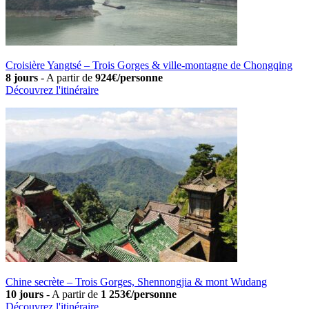
Croisière Yangtsé – Trois Gorges & ville-montagne de Chongqing
8 jours
-
A partir de
924€/personne
Découvrez l'itinéraire
Chine secrète – Trois Gorges, Shennongjia & mont Wudang
10 jours
-
A partir de
1 253€/personne
Découvrez l'itinéraire