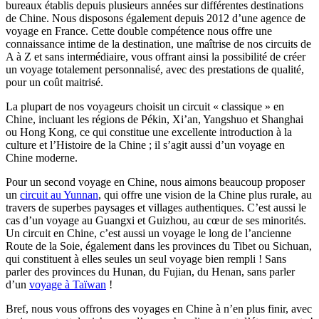
bureaux établis depuis plusieurs années sur différentes destinations
de Chine. Nous disposons également depuis 2012 d’une agence de
voyage en France. Cette double compétence nous offre une
connaissance intime de la destination, une maîtrise de nos circuits de
A à Z et sans intermédiaire, vous offrant ainsi la possibilité de créer
un voyage totalement personnalisé, avec des prestations de qualité,
pour un coût maitrisé.
La plupart de nos voyageurs choisit un circuit « classique » en
Chine, incluant les régions de Pékin, Xi’an, Yangshuo et Shanghai
ou Hong Kong, ce qui constitue une excellente introduction à la
culture et l’Histoire de la Chine ; il s’agit aussi d’un voyage en
Chine moderne.
Pour un second voyage en Chine, nous aimons beaucoup proposer
un
circuit au Yunnan
, qui offre une vision de la Chine plus rurale, au
travers de superbes paysages et villages authentiques. C’est aussi le
cas d’un voyage au Guangxi et Guizhou, au cœur de ses minorités.
Un circuit en Chine, c’est aussi un voyage le long de l’ancienne
Route de la Soie, également dans les provinces du Tibet ou Sichuan,
qui constituent à elles seules un seul voyage bien rempli ! Sans
parler des provinces du Hunan, du Fujian, du Henan, sans parler
d’un
voyage à Taïwan
!
Bref, nous vous offrons des voyages en Chine à n’en plus finir, avec