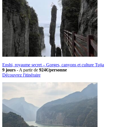
Enshi, royaume secret – Gorges, canyons et culture Tujia
9 jours
-
A partir de
924€/personne
Découvrez l'itinéraire