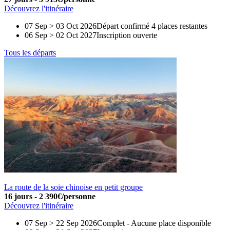
Découvrez l'itinéraire
07 Sep > 03 Oct 2026
Départ confirmé
4 places restantes
06 Sep > 02 Oct 2027
Inscription ouverte
Tous les départs
La route de la soie chinoise en petit groupe
16 jours
-
2 390€/personne
Découvrez l'itinéraire
07 Sep > 22 Sep 2026
Complet
-
Aucune place disponible