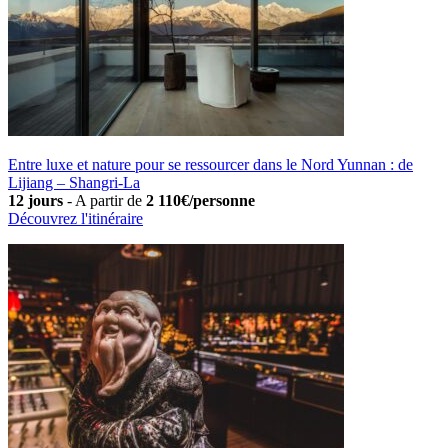
Entre luxe et nature pour se ressourcer dans le Nord Yunnan : de
Lijiang – Shangri-La
12 jours
-
A partir de
2 110€/personne
Découvrez l'itinéraire