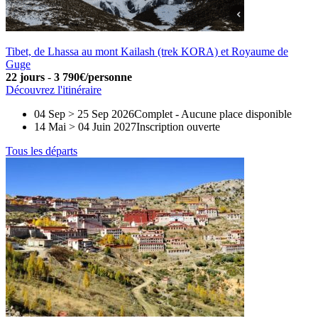
Tibet, de Lhassa au mont Kailash (trek KORA) et Royaume de
Guge
22 jours
-
3 790€/personne
Découvrez l'itinéraire
04 Sep > 25 Sep 2026
Complet
-
Aucune place disponible
14 Mai > 04 Juin 2027
Inscription ouverte
Tous les départs