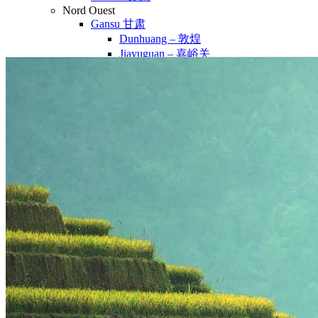
Nord Ouest
Gansu 甘肃
Dunhuang – 敦煌
Jiayuguan – 嘉峪关
Qinghai 青海
Xi’an 西安市
Xinjiang 新疆
Kashgar
Turpan
Sud Est
Canton 广州
Fujian 福建
Hong Kong 香港
Hunan 湖南
Ile d’Hainan 海南
Macao 澳门
Taïwan 台湾
Shenzhen
Sud Ouest
Chongqing 重庆
Guangxi 广西
Guizhou 贵州