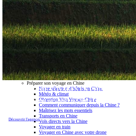
Garanties et engagements Asian Roads
Avis de nos voyageurs
Voyages d’affaires en Chine
Voyage scolaire et culturel en Chine
La Chine & ses secrets
Présentation de la Chine
Cuisines de Chine
Les Minorités Ethniques Chinoises
Fêtes traditionnelles & vacances en Chine
Les signes astrologiques Chinois
Les plus belles montagnes de Chine
Les plus belles balades de Chine
La Chine vue du ciel
Visiter la Chine pour voir le monde
Les langues en Chine : une étonnante diversité
Préparer son voyage en Chine
Notre sélection d’hôtels en Chine
CRÉATEURS DE VOYAGES EN CHINE
Météo & climat
Obtention Visa Voyage Chine
Elaborez votre circuit sur-mesure en Chine à l’aide de nos experts
Comment communiquer depuis la Chine ?
locaux
Maîtrisez les mots essentiels
Transports en Chine
Découvrir l'agence
Vols directs vers la Chine
Voyager en train
Voyager en Chine avec votre drone