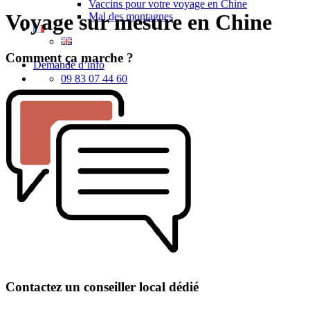
Vaccins pour votre voyage en Chine
Voyage sur mesure en Chine
Mal des montagnes
Comment ça marche ?
Demande d’info
09 83 07 44 60
Contactez un conseiller local dédié