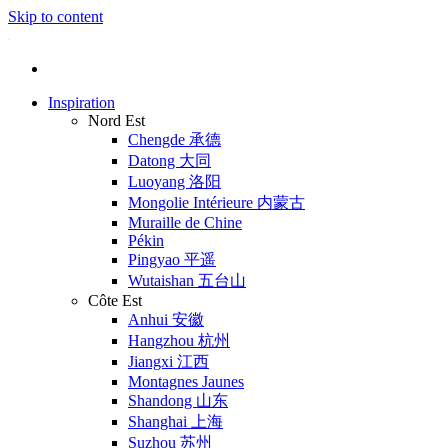
Skip to content
Inspiration
Nord Est
Chengde 承德
Datong 大同
Luoyang 洛阳
Mongolie Intérieure 内蒙古
Muraille de Chine
Pékin
Pingyao 平遥
Wutaishan 五台山
Côte Est
Anhui 安徽
Hangzhou 杭州
Jiangxi 江西
Montagnes Jaunes
Shandong 山东
Shanghai 上海
Suzhou 苏州