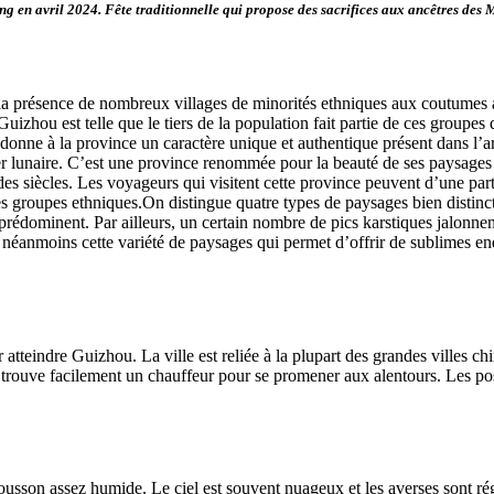
avril 2024. Fête traditionnelle qui propose des sacrifices aux ancêtres des M
a présence de nombreux villages de minorités ethniques aux coutumes a
Guizhou
est telle que le tiers de la population fait partie de ces group
donne à la province un caractère unique et authentique présent dans l’a
r lunaire.
C’est une province renommée pour la beauté de ses paysages : 
t des siècles. Les voyageurs qui visitent cette province peuvent d’une par
es groupes ethniques.
On distingue quatre types de paysages bien distinc
i prédominent. Par ailleurs, un certain nombre de pics karstiques jalonne
t néanmoins cette variété de paysages qui permet d’offrir de sublimes 
teindre Guizhou. La ville est reliée à la plupart des grandes villes chin
 trouve facilement un chauffeur pour se promener aux alentours. Les pos
sson assez humide. Le ciel est souvent nuageux et les averses sont régu