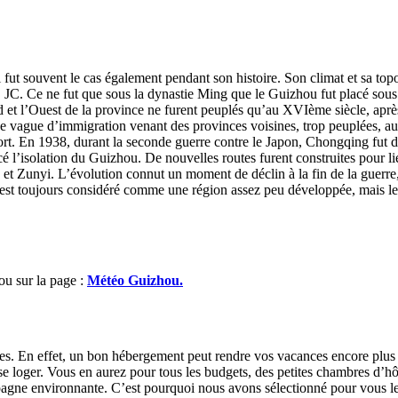
i fut souvent le cas également pendant son histoire. Son climat et sa to
v. JC. Ce ne fut que sous la dynastie Ming que le Guizhou fut placé sous
Sud et l’Ouest de la province ne furent peuplés qu’au XVIème siècle, ap
nde vague d’immigration venant des provinces voisines, trop peuplées, 
port. En 1938, durant la seconde guerre contre le Japon, Chongqing fut 
é l’isolation du Guizhou. De nouvelles routes furent construites pour lie
et Zunyi. L’évolution connut un moment de déclin à la fin de la guerre,
ou est toujours considéré comme une région assez peu développée, mais l
ou sur la page :
Météo Guizhou.
ies. En effet, un bon hébergement peut rendre vos vacances encore pl
 se loger. Vous en aurez pour tous les budgets, des petites chambres d’h
ampagne environnante. C’est pourquoi nous avons sélectionné pour vous l