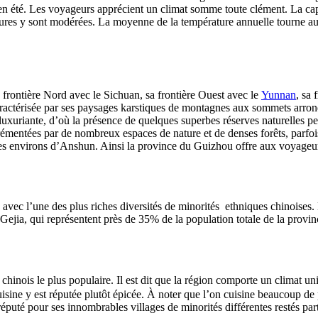
aud en été. Les voyageurs apprécient un climat somme toute clément. La 
atures y sont modérées.
La moyenne de la température annuelle tourne au
frontière Nord avec le Sichuan, sa frontière Ouest avec le
Yunnan
, sa
aractérisée par ses paysages karstiques de montagnes aux sommets arron
 luxuriante, d’où la présence de quelques superbes réserves naturelles p
rémentées par de nombreux espaces de nature et de denses forêts, parfois
les environs d’Anshun. Ainsi la province du
Guizhou
offre aux voyageur
vec l’une des plus riches diversités de minorités ethniques chinoises. En
 Gejia, qui représentent près de 35% de la population totale de la provin
hinois le plus populaire. Il est dit que la région comporte un climat u
isine y est réputée plutôt épicée. À noter que l’on cuisine beaucoup d
uté pour ses innombrables villages de minorités différentes restés par