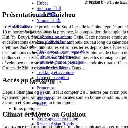
苗族鼓藏节 – Fête de Guzang en 
Hubei
Sichuan 四川
Présentation du Guizhou
Tibet 西藏
Yunnan 云南
Circuits
Le
Guizhou
est une province du Sud-Ouest de la Chine réputée pour l
Organisation
18 minorités présentes dans la province, la composition du peuple du
Circuits sur mesure
Hui, Yi, Bouyi, Shui, Zhang ou encore Gejia. Cette richesse ethnique 
Nos Petits Groupes
et célébrations diverses y sont très nombreux tout au long du calendrie
Ambiance
d’ethnies chinoises minoritaires vit sur ces terres depuis des siècles e
Classique et incontournables
des traditions riches et différentes ainsi que les coutumes de chacun d
Culture & expériences
collines et les bassins. Ce sont plutôt les collines et les montagnes qu
Nature et grands paysages
développement reste peu élevé, surtout dans les endroits ruraux. C’es
Famille et enfants
Grottes de Zhijin ou encore les Monts Danxia.
Trekking et aventure
Luxe et exception
Accès au Guizhou
Où et quand partir ?
Printemps
Depuis Shanghai ou Pékin, il faut compter 2 à 3 heures par avion pour at
Eté
également préciser que les routes locales sont en bonne condition. On
Automne
à Guilin et Kunming par un train rapide.
Hiver
Infos pratiques
Climat et Météo au Guizhou
Notre agence
Notre agence en Chine
Réseau Asian Roads
La province de Guizhou est dotée d’un climat subtropical avec une mou