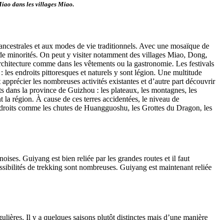
iao dans les villages Miao.
ncestrales et aux modes de vie traditionnels. Avec une mosaïque de
es de minorités. On peut y visiter notamment des villages Miao, Dong,
rchitecture comme dans les vêtements ou la gastronomie. Les festivals
les endroits pittoresques et naturels y sont légion. Une multitude
t apprécier les nombreuses activités existantes et d’autre part découvrir
ts dans la province de Guizhou : les plateaux, les montagnes, les
nt la région. À cause de ces terres accidentées, le niveau de
endroits comme les chutes de Huangguoshu, les Grottes du Dragon, les
oises. Guiyang est bien reliée par les grandes routes et il faut
sibilités de trekking sont nombreuses. Guiyang est maintenant reliée
lières. Il y a quelques saisons plutôt distinctes mais d’une manière