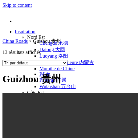
Skip to content
Inspiration
Nord Est
China Roads
>
Guizhou 贵州
Chengde 承德
Datong 大同
13 résultats affichés
Luoyang 洛阳
Mongolie Intérieure 内蒙古
Muraille de Chine
Pékin
Guizhou 贵州
Pingyao 平遥
Wutaishan 五台山
Côte Est
Anhui 安徽
Hangzhou 杭州
Jiangxi 江西
Montagnes Jaunes
Shandong 山东
Shanghai 上海
Suzhou 苏州