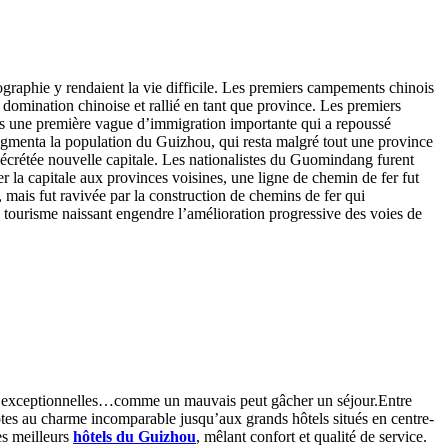
pographie y rendaient la vie difficile. Les premiers campements chinois
 domination chinoise et rallié en tant que province. Les premiers
rès une première vague d’immigration importante qui a repoussé
augmenta la population du Guizhou, qui resta malgré tout une province
décrétée nouvelle capitale. Les nationalistes du Guomindang furent
r la capitale aux provinces voisines, une ligne de chemin de fer fut
 mais fut ravivée par la construction de chemins de fer qui
e tourisme naissant engendre l’amélioration progressive des voies de
us exceptionnelles…comme un mauvais peut gâcher un séjour.Entre
ôtes au charme incomparable jusqu’aux grands hôtels situés en centre-
es meilleurs
hôtels du Guizhou
, mêlant confort et qualité de service.