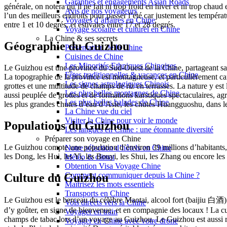
Garanties et engagements Asian Roads
générale, on notera qu’il ne fait ni trop froid en hiver et ni trop ch
Avis de nos voyageurs
l’un des meilleurs endroits pour passer l’été car justement les tempér
Voyages d’affaires en Chine
entre 1 et 10 degrés, et estivales entre 17 et 28 degrés.
Voyage scolaire et culturel en Chine
La Chine & ses secrets
Géographie du Guizhou
Présentation de la Chine
Cuisines de Chine
Les Minorités Ethniques Chinoises
Le Guizhou est une province du Sud-Ouest de la Chine, partageant sa 
Fêtes traditionnelles & vacances en Chine
La topographie de la province est montagneuse, et particulièrement c
Les signes astrologiques Chinois
grottes et une multitude de champs de riz en terrasses. La nature y est
Les plus belles montagnes de Chine
aussi peuplée de grottes et de formations karstiques spectaculaires, ag
Les plus belles balades de Chine
les plus grandes chutes d’eau d’Asie, les chutes Huangguoshu, dans 
La Chine vue du ciel
Visiter la Chine pour voir le monde
Populations du Guizhou
Les langues en Chine : une étonnante diversité
Préparer son voyage en Chine
Le
Guizhou
compte une population d’environ 39 millions d’habitants, a
Notre sélection d’hôtels en Chine
les Dong, les Hui, les Yi, les Bouyi, les Shui, les Zhang ou encore les
Météo & climat
Obtention Visa Voyage Chine
Comment communiquer depuis la Chine ?
Culture du Guizhou
Maîtrisez les mots essentiels
Transports en Chine
Le Guizhou est le berceau du célèbre Maotai, alcool fort (baijiu 白酒) c
Vols directs vers la Chine
d’y goûter, en signe de bienvenue, et en compagnie des locaux ! La cu
Voyager en train
champs de tabac lors d’un voyage au Guizhou. Le Guizhou est aussi rép
Voyager en Chine avec votre drone