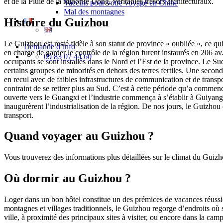
et de la Pluie de la minorité Dong, véritables trésors architecturaux.
Vaccins pour votre voyage en Chine
Mal des montagnes
Histoire du Guizhou
Le Guizhou est resté fidèle à son statut de province « oubliée », ce qu
Demande d’info
en charge de garder le contrôle de la région furent instaurés en 206 a
09 83 07 44 60
occupants se sont installés dans le Nord et l’Est de la province. Le 
certains groupes de minorités en dehors des terres fertiles. Une seco
en recul avec de faibles infrastructures de communication et de trans
contraint de se retirer plus au Sud. C’est à cette période qu’a commenc
ouverte vers le Guangxi et l’industrie commença à s’établir à Guiyang 
inaugurèrent l’industrialisation de la région. De nos jours, le Guizh
transport.
Quand voyager au Guizhou ?
Vous trouverez des informations plus détaillées sur le climat du Guizh
Où dormir au Guizhou ?
Loger dans un bon hôtel constitue un des prémices de vacances réuss
montagnes et villages traditionnels, le Guizhou regorge d’endroits où
ville, à proximité des principaux sites à visiter, ou encore dans la c