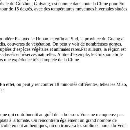
capitale du Guizhou, Guiyang, est connue dans toute la Chine pour être
tour de 15 degrés, avec des températures moyennes hivernales situées
 frontière Est avec le Hunan, et enfin au Sud, la province du Guangxi.
dis, couvertes de végétation. On peut y voir de nombreuses gorges,
euplées d’espèces végétales et animales rares.
Par ailleurs, la région est
 classés en réserves naturelles. A titre d’exemple, le
Guizhou
abrite
s une expérience très complète de la Chine.
 effet, on peut y rencontrer 18 minorités différentes, telles les Miao,
ce.
nique qui contribuerait au goût de la boisson. Vous ne manquerez pas
e plats à la tomate. On rencontrera également un grand nombre de
ticulièrement authentiques, où on trouvera les sublimes ponts du Vent