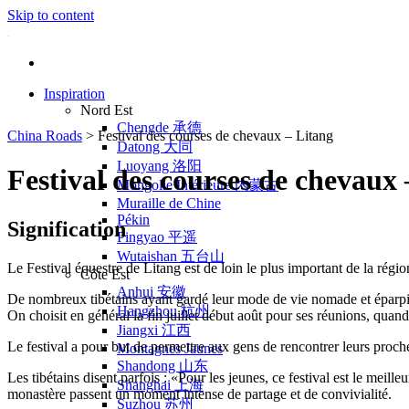
Skip to content
Inspiration
Nord Est
Chengde 承德
China Roads
>
Festival des courses de chevaux – Litang
Datong 大同
Luoyang 洛阳
Festival des courses de chevaux 
Mongolie Intérieure 内蒙古
Muraille de Chine
Pékin
Signification
Pingyao 平遥
Wutaishan 五台山
Le Festival équestre de Litang est de loin le plus important de la régio
Côte Est
Anhui 安徽
De nombreux tibétains ayant gardé leur mode de vie nomade et éparpill
Hangzhou 杭州
On choisit en général la fin juillet début août pour ses réunions, quand 
Jiangxi 江西
Le festival a pour but de permettre aux gens de rencontrer leurs proche
Montagnes Jaunes
Shandong 山东
Les tibétains disent parfois : «Pour les jeunes, ce festival est le meil
Shanghai 上海
monastère passent un moment intense de partage et de convivialité.
Suzhou 苏州