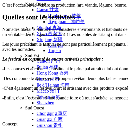
Nord Ouest
C’est l’occasion de vendre sa production (art, viande, légume, beurre…
Gansu 甘肃
Dunhuang – 敦煌
Quelles sont les festivités ?
Jiayuguan – 嘉峪关
Qinghai 青海
Nomades tibétains, lamas des monastères environnants et habitants de Lit
Xi’an 西安市
un véritable déménagement en 4×4 ! Les notables de Litang ont dans leu
Xinjiang 新疆
Les jours précédant le festival ne sont pas particulièrement palpitants.
Kashgar
avec les nomades.
Turpan
Sud Est
Le festival est constitué de quatre activités principales :
Canton 广州
Fujian 福建
-Les courses et acrobaties constituent le principal attrait et lui ont 
Hong Kong 香港
-Des concours de danses entre troupes revêtant leurs plus belles tenue
Hunan 湖南
Ile d’Hainan 海南
-C’est également un festival d’art et artisanat avec des produits expos
Macao 澳门
Taïwan 台湾
-Enfin, c’est l’occasion d’une grande foire où tout s’achète, se négoc
Shenzhen
Sud Ouest
Chongqing 重庆
Guangxi 广西
Concept
Guizhou 贵州