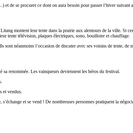
) et de se procurer ce dont on aura besoin pour passer l’hiver suivant a
ang montent leur tente dans la prairie aux alentours de la ville. Si cert
r tente télévision, plaques électriques, sono, bouilloire et chauffage.
 Ils sont néanmoins l’occasion de discuter avec ses voisins de tente, de 
donné sa renommée. Les vainqueurs deviennent les héros du festival.
s.
és et vendus.
ie, s’échange et se vend ! De nombreuses personnes pratiquent la négocia