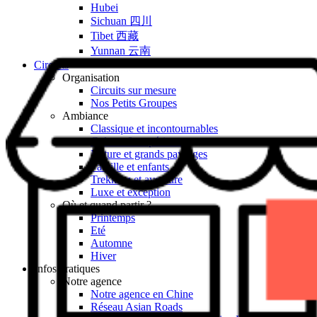
Hubei
Sichuan 四川
Tibet 西藏
Yunnan 云南
Circuits
Organisation
Circuits sur mesure
Nos Petits Groupes
Ambiance
Classique et incontournables
Culture & expériences
Nature et grands paysages
Famille et enfants
Trekking et aventure
Luxe et exception
Où et quand partir ?
Printemps
Eté
Automne
Hiver
Infos pratiques
Notre agence
Notre agence en Chine
Réseau Asian Roads