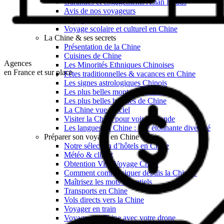
Garanties et engagements Asian Roads
Avis de nos voyageurs
Voyages d’affaires en Chine
Voyage scolaire et culturel en Chine
La Chine & ses secrets
Présentation de la Chine
Cuisines de Chine
Agences
Les Minorités Ethniques Chinoises
en France et sur place
Fêtes traditionnelles & vacances en Chine
Les signes astrologiques Chinois
Les plus belles montagnes de Chine
Les plus belles balades de Chine
La Chine vue du ciel
Visiter la Chine pour voir le monde
Les langues en Chine : une étonnante diversité
Préparer son voyage en Chine
Notre sélection d’hôtels en Chine
Météo & climat
Obtention Visa Voyage Chine
Comment communiquer depuis la Chine ?
Maîtrisez les mots essentiels
Transports en Chine
Vols directs vers la Chine
Voyager en train
Voyager en Chine avec votre drone