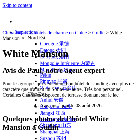
Skip to content
Inspiration
China Roads
>
Hôtels de charme en Chine
>
Guilin
>
White
Nord Est
Mansion
Chengde 承德
Datong 大同
White Mansion
Luoyang 洛阳
Mongolie Intérieure 内蒙古
Avis de Paul, notre agent expert
Muraille de Chine
Pékin
Pingyao 平遥
Pour les groupes qui veulent un bon hôtel de standing avec plus de
Wutaishan 五台山
caractère que n'aurait un Sofitel ou autre. Très bon personnel.
Côte Est
Certaines chambres disposent de terrasse donnant sur le lac.
Anhui 安徽
4
- Avis mis à jour le 08 août 2026
Hangzhou 杭州
Jiangxi 江西
Quelques photos de l’hôtel White
Montagnes Jaunes
Shandong 山东
Mansion à Guilin
Shanghai 上海
Suzhou 苏州