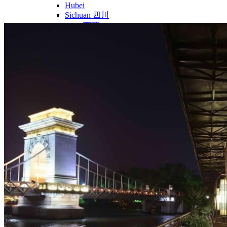
Hubei
Sichuan 四川
Tibet 西藏
Yunnan 云南
Circuits
Organisation
Circuits sur mesure
Nos Petits Groupes
Ambiance
Classique et incontournables
Culture & expériences
Nature et grands paysages
Famille et enfants
Trekking et aventure
Luxe et exception
Où et quand partir ?
Printemps
Eté
Automne
Hiver
Infos pratiques
Notre agence
Notre agence en Chine
Réseau Asian Roads