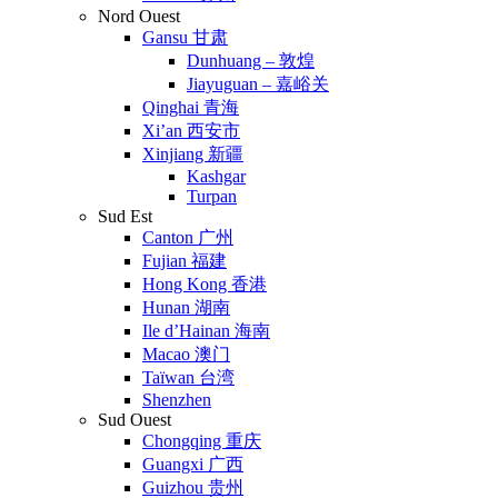
Nord Ouest
Gansu 甘肃
Dunhuang – 敦煌
Jiayuguan – 嘉峪关
Qinghai 青海
Xi’an 西安市
Xinjiang 新疆
Kashgar
Turpan
Sud Est
Canton 广州
Fujian 福建
Hong Kong 香港
Hunan 湖南
Ile d’Hainan 海南
Macao 澳门
Taïwan 台湾
Shenzhen
Sud Ouest
Chongqing 重庆
Guangxi 广西
Guizhou 贵州