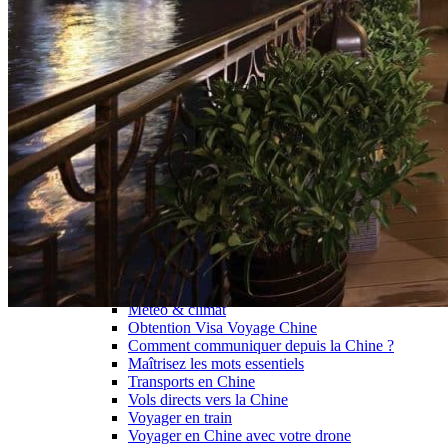
Garanties et engagements Asian Roads
Avis de nos voyageurs
Voyages d’affaires en Chine
Voyage scolaire et culturel en Chine
La Chine & ses secrets
Présentation de la Chine
Cuisines de Chine
Les Minorités Ethniques Chinoises
Fêtes traditionnelles & vacances en Chine
Les signes astrologiques Chinois
Les plus belles montagnes de Chine
Les plus belles balades de Chine
La Chine vue du ciel
Visiter la Chine pour voir le monde
Les langues en Chine : une étonnante diversité
Préparer son voyage en Chine
Notre sélection d’hôtels en Chine
Météo & climat
Obtention Visa Voyage Chine
Comment communiquer depuis la Chine ?
Maîtrisez les mots essentiels
Transports en Chine
Vols directs vers la Chine
Voyager en train
Voyager en Chine avec votre drone