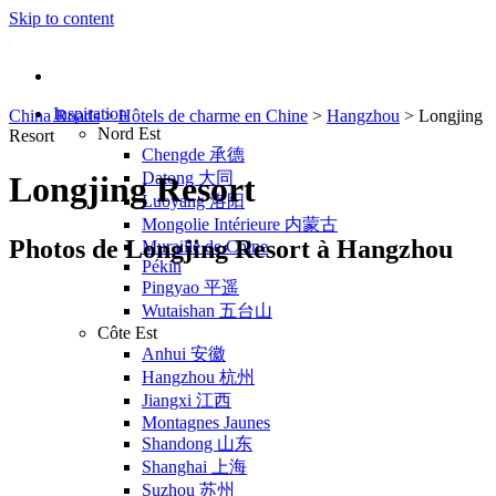
Skip to content
Inspiration
China Roads
>
Hôtels de charme en Chine
>
Hangzhou
>
Longjing
Nord Est
Resort
Chengde 承德
Datong 大同
Longjing Resort
Luoyang 洛阳
Mongolie Intérieure 内蒙古
Photos de Longjing Resort à Hangzhou
Muraille de Chine
Pékin
Pingyao 平遥
Wutaishan 五台山
Côte Est
Anhui 安徽
Hangzhou 杭州
Jiangxi 江西
Montagnes Jaunes
Shandong 山东
Shanghai 上海
Suzhou 苏州