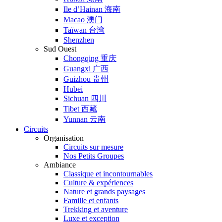
Ile d’Hainan 海南
Macao 澳门
Taïwan 台湾
Shenzhen
Sud Ouest
Chongqing 重庆
Guangxi 广西
Guizhou 贵州
Hubei
Sichuan 四川
Tibet 西藏
Yunnan 云南
Circuits
Organisation
Circuits sur mesure
Nos Petits Groupes
Ambiance
Classique et incontournables
Culture & expériences
Nature et grands paysages
Famille et enfants
Trekking et aventure
Luxe et exception