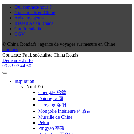
Qui sommes-nous ?
Nos circuits en Chine
Avis voyageurs
Réseau Asian Roads
Confidentialité
CGV
© China-Roads.fr : agence de voyages sur mesure en Chine -
Cookies
Contactez
Paul
, spécialiste China Roads
Demande d'info
09 83 07 44 60
Inspiration
Nord Est
Chengde 承德
Datong 大同
Luoyang 洛阳
Mongolie Intérieure 内蒙古
Muraille de Chine
Pékin
Pingyao 平遥