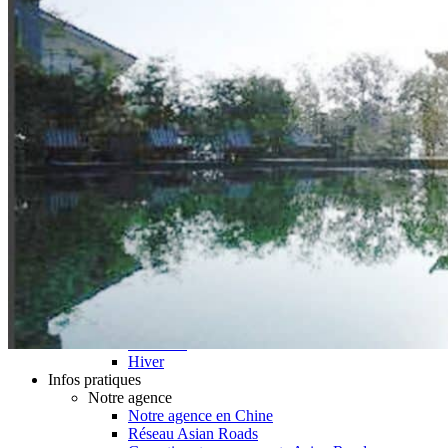
Hubei
Sichuan 四川
Tibet 西藏
Yunnan 云南
Circuits
Organisation
Circuits sur mesure
Nos Petits Groupes
Ambiance
Classique et incontournables
Culture & expériences
Nature et grands paysages
Famille et enfants
Trekking et aventure
Luxe et exception
Où et quand partir ?
Printemps
Eté
Automne
Hiver
Infos pratiques
Notre agence
Notre agence en Chine
Réseau Asian Roads