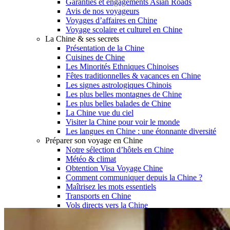
Garanties et engagements Asian Roads
Avis de nos voyageurs
Voyages d’affaires en Chine
Voyage scolaire et culturel en Chine
La Chine & ses secrets
Présentation de la Chine
Cuisines de Chine
Les Minorités Ethniques Chinoises
Fêtes traditionnelles & vacances en Chine
Les signes astrologiques Chinois
Les plus belles montagnes de Chine
Les plus belles balades de Chine
La Chine vue du ciel
Visiter la Chine pour voir le monde
Les langues en Chine : une étonnante diversité
Préparer son voyage en Chine
Notre sélection d’hôtels en Chine
Météo & climat
Obtention Visa Voyage Chine
Comment communiquer depuis la Chine ?
Maîtrisez les mots essentiels
Transports en Chine
Vols directs vers la Chine
Voyager en train
Voyager en Chine avec votre drone