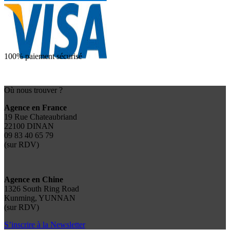
100% paiement sécurisé
Où nous trouver ?
Agence en France
19 Rue Chateaubriand
22100 DINAN
09 83 40 65 79
(sur RDV)
Agence en Chine
1326 South Ring Road
Kunming, YUNNAN
(sur RDV)
S’inscrire à la Newsletter