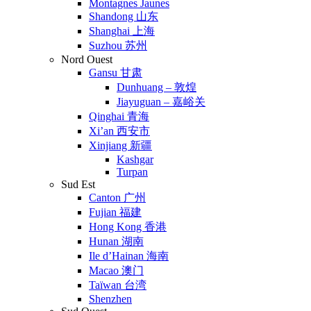
Montagnes Jaunes
Shandong 山东
Shanghai 上海
Suzhou 苏州
Nord Ouest
Gansu 甘肃
Dunhuang – 敦煌
Jiayuguan – 嘉峪关
Qinghai 青海
Xi’an 西安市
Xinjiang 新疆
Kashgar
Turpan
Sud Est
Canton 广州
Fujian 福建
Hong Kong 香港
Hunan 湖南
Ile d’Hainan 海南
Macao 澳门
Taïwan 台湾
Shenzhen