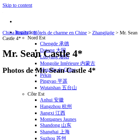
Skip to content
Inspiration
China Roads
>
Hôtels de charme en Chine
>
Zhangjiajie
>
Mr. Sean
Nord Est
Castle 4*
Chengde 承德
Datong 大同
Mr. Sean Castle 4*
Luoyang 洛阳
Mongolie Intérieure 内蒙古
Photos de Mr. Sean Castle 4*
Muraille de Chine
Pékin
Pingyao 平遥
Wutaishan 五台山
Côte Est
Anhui 安徽
Hangzhou 杭州
Jiangxi 江西
Montagnes Jaunes
Shandong 山东
Shanghai 上海
Suzhou 苏州