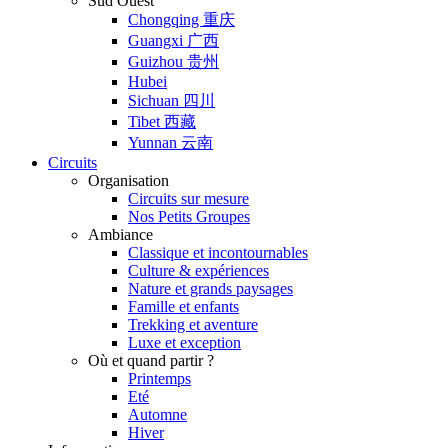
Sud Ouest
Chongqing 重庆
Guangxi 广西
Guizhou 贵州
Hubei
Sichuan 四川
Tibet 西藏
Yunnan 云南
Circuits
Organisation
Circuits sur mesure
Nos Petits Groupes
Ambiance
Classique et incontournables
Culture & expériences
Nature et grands paysages
Famille et enfants
Trekking et aventure
Luxe et exception
Où et quand partir ?
Printemps
Eté
Automne
Hiver