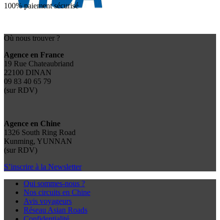
100% paiement sécurisé
Où nous trouver ?
Agence en France
19 Rue Chateaubriand
22100 DINAN
09 83 40 65 79
(sur RDV)
Agence en Chine
1326 South Ring Road
Kunming, YUNNAN
(sur RDV)
S’inscrire à la Newsletter
Qui sommes-nous ?
Nos circuits en Chine
Avis voyageurs
Réseau Asian Roads
Confidentialité