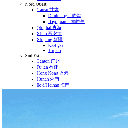
Nord Ouest
Gansu 甘肃
Dunhuang – 敦煌
Jiayuguan – 嘉峪关
Qinghai 青海
Xi’an 西安市
Xinjiang 新疆
Kashgar
Turpan
Sud Est
Canton 广州
Fujian 福建
Hong Kong 香港
Hunan 湖南
Ile d’Hainan 海南
Macao 澳门
Taïwan 台湾
Shenzhen
Sud Ouest
Chongqing 重庆
Guangxi 广西
Guizhou 贵州