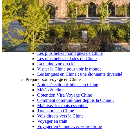
Garanties et engagements Asian Roads
Avis de nos voyageurs
Voyages d’affaires en Chine
Voyage scolaire et culturel en Chine
La Chine & ses secrets
Présentation de la Chine
Cuisines de Chine
Les Minorités Ethniques Chinoises
Fêtes traditionnelles & vacances en Chine
Les signes astrologiques Chinois
Les plus belles montagnes de Chine
Les plus belles balades de Chine
La Chine vue du ciel
Visiter la Chine pour voir le monde
Les langues en Chine : une étonnante diversité
Préparer son voyage en Chine
Notre sélection d’hôtels en Chine
Météo & climat
Obtention Visa Voyage Chine
Comment communiquer depuis la Chine ?
Maîtrisez les mots essentiels
Transports en Chine
Vols directs vers la Chine
Voyager en train
Voyager en Chine avec votre drone