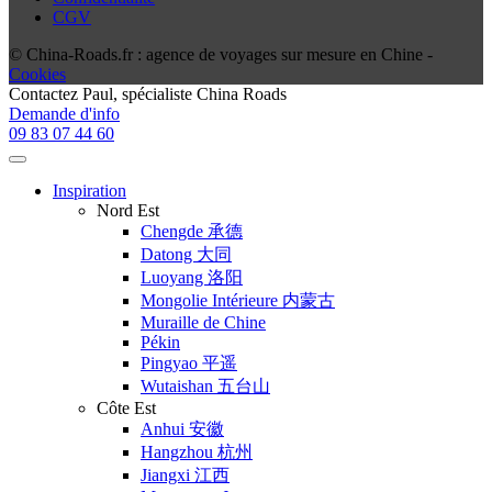
CGV
© China-Roads.fr : agence de voyages sur mesure en Chine -
Cookies
Contactez
Paul
, spécialiste China Roads
Demande d'info
09 83 07 44 60
Inspiration
Nord Est
Chengde 承德
Datong 大同
Luoyang 洛阳
Mongolie Intérieure 内蒙古
Muraille de Chine
Pékin
Pingyao 平遥
Wutaishan 五台山
Côte Est
Anhui 安徽
Hangzhou 杭州
Jiangxi 江西