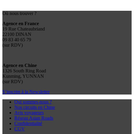
Où nous trouver ?
Agence en France
19 Rue Chateaubriand
22100 DINAN
09 83 40 65 79
(sur RDV)
Agence en Chine
1326 South Ring Road
Kunming, YUNNAN
(sur RDV)
S’inscrire à la Newsletter
Qui sommes-nous ?
Nos circuits en Chine
Avis voyageurs
Réseau Asian Roads
Confidentialité
CGV