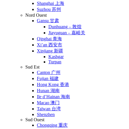
Shanghai 上海
Suzhou 苏州
Nord Ouest
Gansu 甘肃
Dunhuang – 敦煌
Jiayuguan – 嘉峪关
Qinghai 青海
Xi’an 西安市
Xinjiang 新疆
Kashgar
Turpan
Sud Est
Canton 广州
Fujian 福建
Hong Kong 香港
Hunan 湖南
Ile d’Hainan 海南
Macao 澳门
Taïwan 台湾
Shenzhen
Sud Ouest
Chongqing 重庆