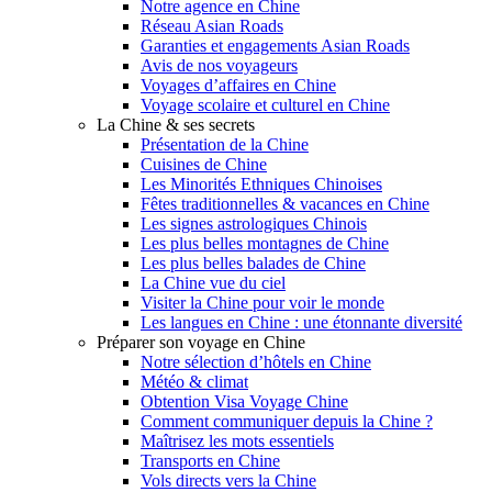
Notre agence en Chine
Réseau Asian Roads
Garanties et engagements Asian Roads
Avis de nos voyageurs
Voyages d’affaires en Chine
Voyage scolaire et culturel en Chine
La Chine & ses secrets
Présentation de la Chine
Cuisines de Chine
Les Minorités Ethniques Chinoises
Fêtes traditionnelles & vacances en Chine
Les signes astrologiques Chinois
Les plus belles montagnes de Chine
Les plus belles balades de Chine
La Chine vue du ciel
Visiter la Chine pour voir le monde
Les langues en Chine : une étonnante diversité
Préparer son voyage en Chine
Notre sélection d’hôtels en Chine
Météo & climat
Obtention Visa Voyage Chine
Comment communiquer depuis la Chine ?
Maîtrisez les mots essentiels
Transports en Chine
Vols directs vers la Chine