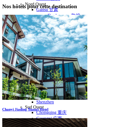
Nord Ouest
Nos hôtels pour cette destination
Gansu 甘肃
Dunhuang – 敦煌
Jiayuguan – 嘉峪关
Qinghai 青海
Xi’an 西安市
Xinjiang 新疆
Kashgar
Turpan
Sud Est
Canton 广州
Fujian 福建
Hong Kong 香港
Hunan 湖南
Ile d’Hainan 海南
Macao 澳门
Taïwan 台湾
Shenzhen
Sud Ouest
Chanyi Jiading Yuanzi Hotel
Chongqing 重庆
Guangxi 广西
Guizhou 贵州