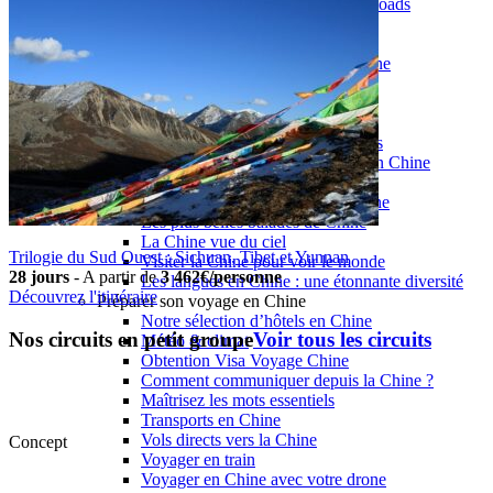
Garanties et engagements Asian Roads
Avis de nos voyageurs
Voyages d’affaires en Chine
Voyage scolaire et culturel en Chine
La Chine & ses secrets
Présentation de la Chine
Cuisines de Chine
Les Minorités Ethniques Chinoises
Fêtes traditionnelles & vacances en Chine
Les signes astrologiques Chinois
Les plus belles montagnes de Chine
Les plus belles balades de Chine
La Chine vue du ciel
Trilogie du Sud Ouest : Sichuan, Tibet et Yunnan
Visiter la Chine pour voir le monde
28 jours
-
A partir de
3 462€/personne
Les langues en Chine : une étonnante diversité
Découvrez l'itinéraire
Préparer son voyage en Chine
Notre sélection d’hôtels en Chine
Nos circuits en petit groupe
Voir tous les circuits
Météo & climat
Obtention Visa Voyage Chine
Comment communiquer depuis la Chine ?
Maîtrisez les mots essentiels
Transports en Chine
Vols directs vers la Chine
Concept
Voyager en train
Voyager en Chine avec votre drone