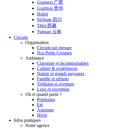
Guangxi 广西
Guizhou 贵州
Hubei
Sichuan 四川
Tibet 西藏
Yunnan 云南
Circuits
Organisation
Circuits sur mesure
Nos Petits Groupes
Ambiance
Classique et incontournables
Culture & expériences
Nature et grands paysages
Famille et enfants
Trekking et aventure
Luxe et exception
Où et quand partir ?
Printemps
Eté
Automne
Hiver
Infos pratiques
Notre agence