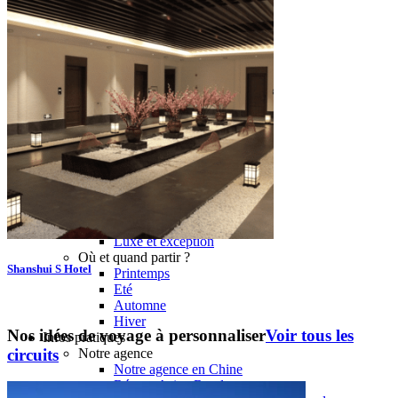
Hubei
Sichuan 四川
Tibet 西藏
Yunnan 云南
Circuits
Organisation
Circuits sur mesure
Nos Petits Groupes
Ambiance
Classique et incontournables
Culture & expériences
Nature et grands paysages
Famille et enfants
Trekking et aventure
Luxe et exception
Où et quand partir ?
Shanshui S Hotel
Printemps
Eté
Automne
Hiver
Nos idées de voyage à personnaliser
Voir tous les
Infos pratiques
circuits
Notre agence
Notre agence en Chine
Réseau Asian Roads