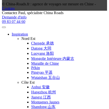
© China-Roads.fr : agence de voyages sur mesure en Chine -
Cookies
Contactez
Paul
, spécialiste China Roads
Demande d'info
09 83 07 44 60
Inspiration
Nord Est
Chengde 承德
Datong 大同
Luoyang 洛阳
Mongolie Intérieure 内蒙古
Muraille de Chine
Pékin
Pingyao 平遥
Wutaishan 五台山
Côte Est
Anhui 安徽
Hangzhou 杭州
Jiangxi 江西
Montagnes Jaunes
Shandong 山东