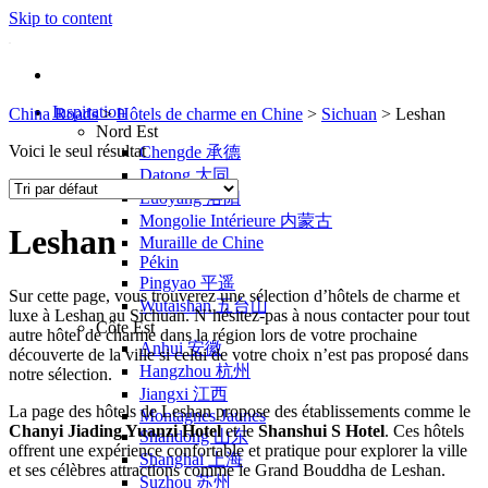
Skip to content
Inspiration
China Roads
>
Hôtels de charme en Chine
>
Sichuan
>
Leshan
Nord Est
Voici le seul résultat
Chengde 承德
Datong 大同
Luoyang 洛阳
Mongolie Intérieure 内蒙古
Leshan
Muraille de Chine
Pékin
Pingyao 平遥
Sur cette page, vous trouverez une sélection d’hôtels de charme et
Wutaishan 五台山
luxe à Leshan au Sichuan. N’hésitez-pas à nous contacter pour tout
Côte Est
autre hôtel de charme dans la région lors de votre prochaine
Anhui 安徽
découverte de la ville si celui de votre choix n’est pas proposé dans
Hangzhou 杭州
notre sélection.
Jiangxi 江西
La page des hôtels de Leshan propose des établissements comme le
Montagnes Jaunes
Chanyi Jiading Yuanzi Hotel
et le
Shanshui S Hotel
. Ces hôtels
Shandong 山东
offrent une expérience confortable et pratique pour explorer la ville
Shanghai 上海
et ses célèbres attractions comme le Grand Bouddha de Leshan.
Suzhou 苏州