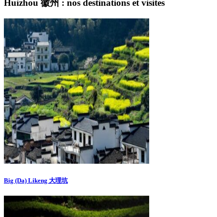
Huizhou 徽州 : nos destinations et visites
Big (Da) Likeng 大理坑