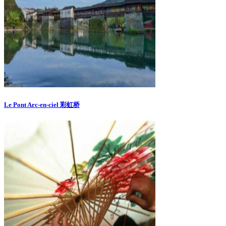
Le Pont Arc-en-ciel 彩虹桥