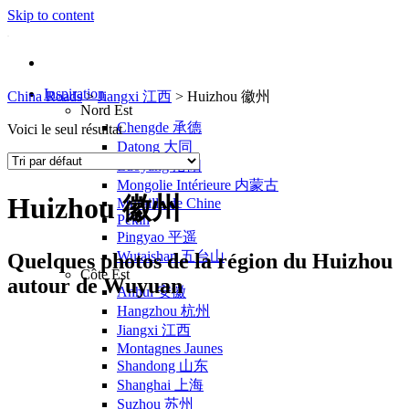
Skip to content
Inspiration
China Roads
>
Jiangxi 江西
>
Huizhou 徽州
Nord Est
Chengde 承德
Voici le seul résultat
Datong 大同
Luoyang 洛阳
Mongolie Intérieure 内蒙古
Huizhou 徽州
Muraille de Chine
Pékin
Pingyao 平遥
Wutaishan 五台山
Quelques photos de la région du Huizhou
Côte Est
autour de Wuyuan
Anhui 安徽
Hangzhou 杭州
Jiangxi 江西
Montagnes Jaunes
Shandong 山东
Shanghai 上海
Suzhou 苏州