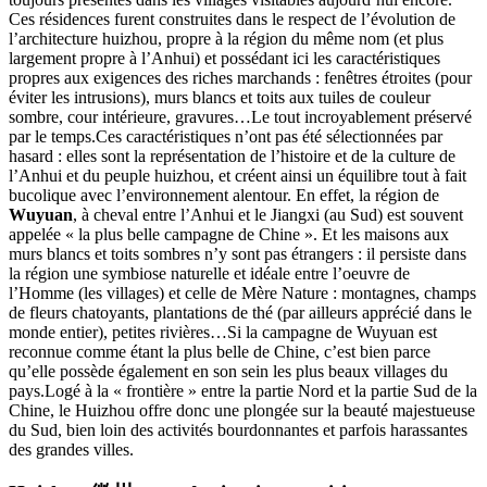
Ces résidences furent construites dans le respect de l’évolution de
l’architecture huizhou, propre à la région du même nom (et plus
largement propre à l’Anhui) et possédant ici les caractéristiques
propres aux exigences des riches marchands : fenêtres étroites (pour
éviter les intrusions), murs blancs et toits aux tuiles de couleur
sombre, cour intérieure, gravures…Le tout incroyablement préservé
par le temps.Ces caractéristiques n’ont pas été sélectionnées par
hasard : elles sont la représentation de l’histoire et de la culture de
l’Anhui et du peuple huizhou, et créent ainsi un équilibre tout à fait
bucolique avec l’environnement alentour. En effet, la région de
Wuyuan
, à cheval entre l’Anhui et le Jiangxi (au Sud) est souvent
appelée « la plus belle campagne de Chine ». Et les maisons aux
murs blancs et toits sombres n’y sont pas étrangers : il persiste dans
la région une symbiose naturelle et idéale entre l’oeuvre de
l’Homme (les villages) et celle de Mère Nature : montagnes, champs
de fleurs chatoyants, plantations de thé (par ailleurs apprécié dans le
monde entier), petites rivières…Si la campagne de Wuyuan est
reconnue comme étant la plus belle de Chine, c’est bien parce
qu’elle possède également en son sein les plus beaux villages du
pays.Logé à la
« frontière »
entre la partie Nord et la partie Sud de la
Chine, le Huizhou offre donc une plongée sur la beauté majestueuse
du Sud, bien loin des activités bourdonnantes et parfois harassantes
des grandes villes.