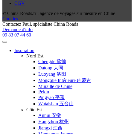
CGV
© China-Roads.fr : agence de voyages sur mesure en Chine -
Cookies
Contactez
Paul
, spécialiste China Roads
Demande d'info
09 83 07 44 60
Inspiration
Nord Est
Chengde 承德
Datong 大同
Luoyang 洛阳
Mongolie Intérieure 内蒙古
Muraille de Chine
Pékin
Pingyao 平遥
Wutaishan 五台山
Côte Est
Anhui 安徽
Hangzhou 杭州
Jiangxi 江西
Montagnes Jaunes