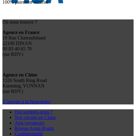
100% paiement sécurisé
Où nous trouver ?
Agence en France
19 Rue Chateaubriand
22100 DINAN
09 83 40 65 79
(sur RDV)
Agence en Chine
1326 South Ring Road
Kunming, YUNNAN
(sur RDV)
S’inscrire à la Newsletter
Qui sommes-nous ?
Nos circuits en Chine
Avis voyageurs
Réseau Asian Roads
Confidentialité