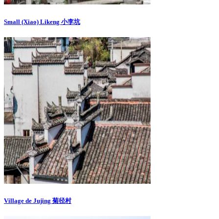
Small (Xiao) Likeng 小李坑
Village de Jujing 菊径村