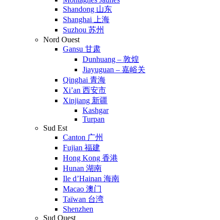
Shandong 山东
Shanghai 上海
Suzhou 苏州
Nord Ouest
Gansu 甘肃
Dunhuang – 敦煌
Jiayuguan – 嘉峪关
Qinghai 青海
Xi’an 西安市
Xinjiang 新疆
Kashgar
Turpan
Sud Est
Canton 广州
Fujian 福建
Hong Kong 香港
Hunan 湖南
Ile d’Hainan 海南
Macao 澳门
Taïwan 台湾
Shenzhen
Sud Ouest