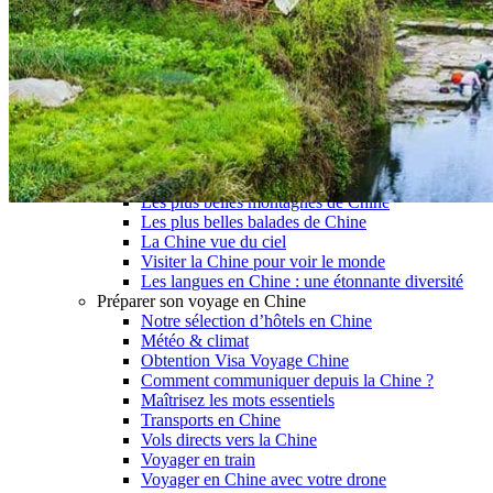
Garanties et engagements Asian Roads
Avis de nos voyageurs
Voyages d’affaires en Chine
Voyage scolaire et culturel en Chine
La Chine & ses secrets
Présentation de la Chine
Cuisines de Chine
Les Minorités Ethniques Chinoises
Fêtes traditionnelles & vacances en Chine
Les signes astrologiques Chinois
Les plus belles montagnes de Chine
Les plus belles balades de Chine
La Chine vue du ciel
Visiter la Chine pour voir le monde
Les langues en Chine : une étonnante diversité
Préparer son voyage en Chine
Notre sélection d’hôtels en Chine
Météo & climat
Obtention Visa Voyage Chine
Comment communiquer depuis la Chine ?
Maîtrisez les mots essentiels
Transports en Chine
Vols directs vers la Chine
Voyager en train
Voyager en Chine avec votre drone