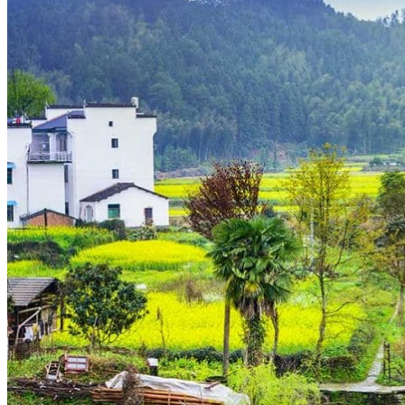
Hubei
Sichuan 四川
Tibet 西藏
Yunnan 云南
Circuits
Organisation
Circuits sur mesure
Nos Petits Groupes
Ambiance
Classique et incontournables
Culture & expériences
Nature et grands paysages
Famille et enfants
Trekking et aventure
Luxe et exception
Où et quand partir ?
Printemps
Eté
Automne
Hiver
Infos pratiques
Notre agence
Notre agence en Chine
Réseau Asian Roads