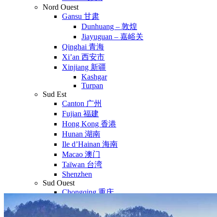
Nord Ouest
Gansu 甘肃
Dunhuang – 敦煌
Jiayuguan – 嘉峪关
Qinghai 青海
Xi’an 西安市
Xinjiang 新疆
Kashgar
Turpan
Sud Est
Canton 广州
Fujian 福建
Hong Kong 香港
Hunan 湖南
Ile d’Hainan 海南
Macao 澳门
Taïwan 台湾
Shenzhen
Sud Ouest
Chongqing 重庆
Guangxi 广西
Guizhou 贵州