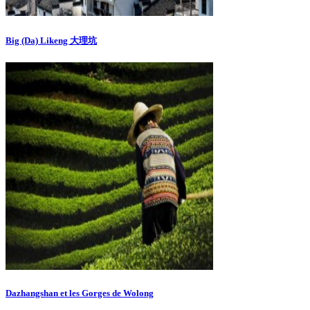
Big (Da) Likeng 大理坑
Dazhangshan et les Gorges de Wolong