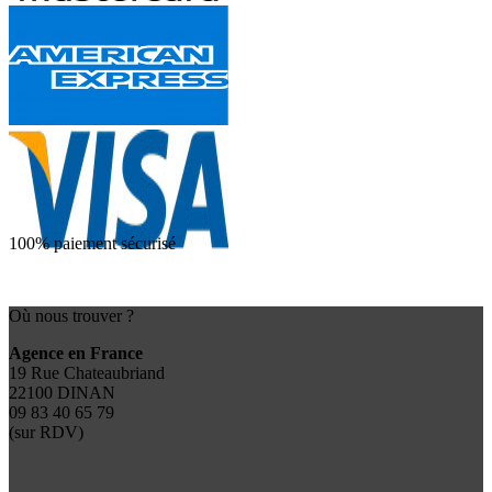
100% paiement sécurisé
Où nous trouver ?
Agence en France
19 Rue Chateaubriand
22100 DINAN
09 83 40 65 79
(sur RDV)