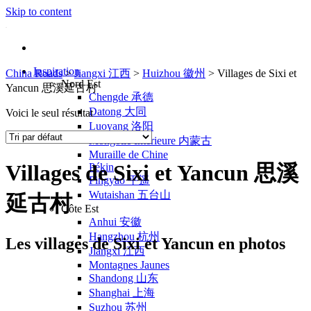
Skip to content
Inspiration
China Roads
>
Jiangxi 江西
>
Huizhou 徽州
>
Villages de Sixi et
Nord Est
Yancun 思溪延古村
Chengde 承德
Datong 大同
Voici le seul résultat
Luoyang 洛阳
Mongolie Intérieure 内蒙古
Muraille de Chine
Villages de Sixi et Yancun 思溪
Pékin
Pingyao 平遥
Wutaishan 五台山
延古村
Côte Est
Anhui 安徽
Hangzhou 杭州
Les villages de Sixi et Yancun en photos
Jiangxi 江西
Montagnes Jaunes
Shandong 山东
Shanghai 上海
Suzhou 苏州