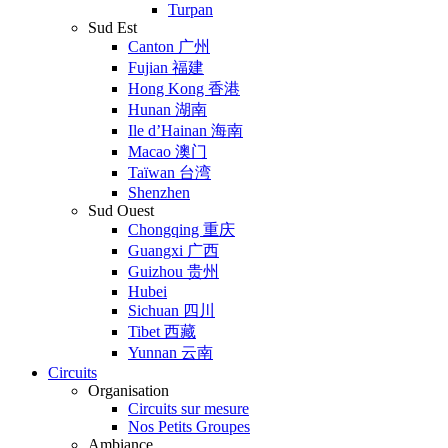
Turpan
Sud Est
Canton 广州
Fujian 福建
Hong Kong 香港
Hunan 湖南
Ile d’Hainan 海南
Macao 澳门
Taïwan 台湾
Shenzhen
Sud Ouest
Chongqing 重庆
Guangxi 广西
Guizhou 贵州
Hubei
Sichuan 四川
Tibet 西藏
Yunnan 云南
Circuits
Organisation
Circuits sur mesure
Nos Petits Groupes
Ambiance