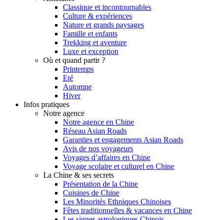
Classique et incontournables
Culture & expériences
Nature et grands paysages
Famille et enfants
Trekking et aventure
Luxe et exception
Où et quand partir ?
Printemps
Eté
Automne
Hiver
Infos pratiques
Notre agence
Notre agence en Chine
Réseau Asian Roads
Garanties et engagements Asian Roads
Avis de nos voyageurs
Voyages d’affaires en Chine
Voyage scolaire et culturel en Chine
La Chine & ses secrets
Présentation de la Chine
Cuisines de Chine
Les Minorités Ethniques Chinoises
Fêtes traditionnelles & vacances en Chine
Les signes astrologiques Chinois