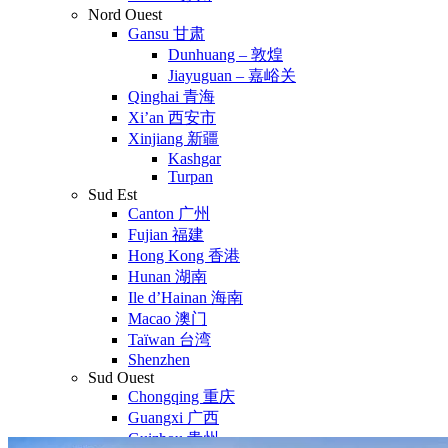
Nord Ouest
Gansu 甘肃
Dunhuang – 敦煌
Jiayuguan – 嘉峪关
Qinghai 青海
Xi’an 西安市
Xinjiang 新疆
Kashgar
Turpan
Sud Est
Canton 广州
Fujian 福建
Hong Kong 香港
Hunan 湖南
Ile d’Hainan 海南
Macao 澳门
Taïwan 台湾
Shenzhen
Sud Ouest
Chongqing 重庆
Guangxi 广西
Guizhou 贵州