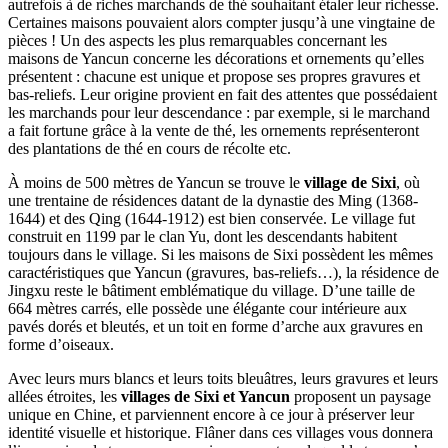
autrefois à de riches marchands de thé souhaitant étaler leur richesse.
Certaines maisons pouvaient alors compter jusqu’à une vingtaine de
pièces ! Un des aspects les plus remarquables concernant les
maisons de Yancun concerne les décorations et ornements qu’elles
présentent : chacune est unique et propose ses propres gravures et
bas-reliefs. Leur origine provient en fait des attentes que possédaient
les marchands pour leur descendance : par exemple, si le marchand
a fait fortune grâce à la vente de thé, les ornements représenteront
des plantations de thé en cours de récolte etc.
À moins de 500 mètres de Yancun se trouve le
village de Sixi
, où
une trentaine de résidences datant de la dynastie des Ming (1368-
1644) et des Qing (1644-1912) est bien conservée. Le village fut
construit en 1199 par le clan Yu, dont les descendants habitent
toujours dans le village. Si les maisons de Sixi possèdent les mêmes
caractéristiques que Yancun (gravures, bas-reliefs…), la résidence de
Jingxu reste le bâtiment emblématique du village. D’une taille de
664 mètres carrés, elle possède une élégante cour intérieure aux
pavés dorés et bleutés, et un toit en forme d’arche aux gravures en
forme d’oiseaux.
Avec leurs murs blancs et leurs toits bleuâtres, leurs gravures et leurs
allées étroites, les
villages de Sixi et Yancun
proposent un paysage
unique en Chine, et parviennent encore à ce jour à préserver leur
identité visuelle et historique. Flâner dans ces villages vous donnera