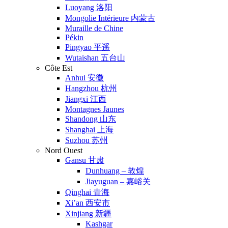
Luoyang 洛阳
Mongolie Intérieure 内蒙古
Muraille de Chine
Pékin
Pingyao 平遥
Wutaishan 五台山
Côte Est
Anhui 安徽
Hangzhou 杭州
Jiangxi 江西
Montagnes Jaunes
Shandong 山东
Shanghai 上海
Suzhou 苏州
Nord Ouest
Gansu 甘肃
Dunhuang – 敦煌
Jiayuguan – 嘉峪关
Qinghai 青海
Xi’an 西安市
Xinjiang 新疆
Kashgar