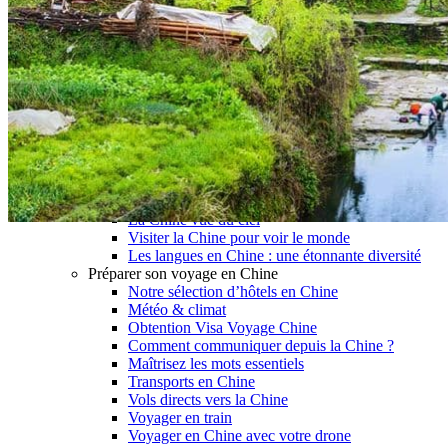
Garanties et engagements Asian Roads
Avis de nos voyageurs
Voyages d’affaires en Chine
Voyage scolaire et culturel en Chine
La Chine & ses secrets
Présentation de la Chine
Cuisines de Chine
Les Minorités Ethniques Chinoises
Fêtes traditionnelles & vacances en Chine
Les signes astrologiques Chinois
Les plus belles montagnes de Chine
Les plus belles balades de Chine
La Chine vue du ciel
Visiter la Chine pour voir le monde
Les langues en Chine : une étonnante diversité
Préparer son voyage en Chine
Notre sélection d’hôtels en Chine
Météo & climat
Obtention Visa Voyage Chine
Comment communiquer depuis la Chine ?
Maîtrisez les mots essentiels
Transports en Chine
Vols directs vers la Chine
Voyager en train
Voyager en Chine avec votre drone