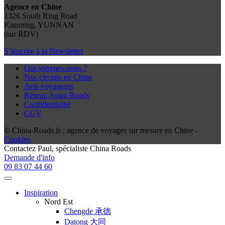
Agence en Chine
1326 South Ring Road
Kunming, YUNNAN
(sur RDV)
S’inscrire à la Newsletter
Qui sommes-nous ?
Nos circuits en Chine
Avis voyageurs
Réseau Asian Roads
Confidentialité
CGV
© China-Roads.fr : agence de voyages sur mesure en Chine -
Cookies
Contactez
Paul
, spécialiste China Roads
Demande d'info
09 83 07 44 60
Inspiration
Nord Est
Chengde 承德
Datong 大同