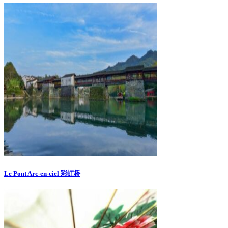
Le Pont Arc-en-ciel 彩虹桥