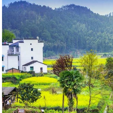
Hubei
Sichuan 四川
Tibet 西藏
Yunnan 云南
Circuits
Organisation
Circuits sur mesure
Nos Petits Groupes
Ambiance
Classique et incontournables
Culture & expériences
Nature et grands paysages
Famille et enfants
Trekking et aventure
Luxe et exception
Où et quand partir ?
Printemps
Eté
Automne
Hiver
Infos pratiques
Notre agence
Notre agence en Chine
Réseau Asian Roads