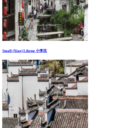
Small (Xiao) Likeng 小李坑