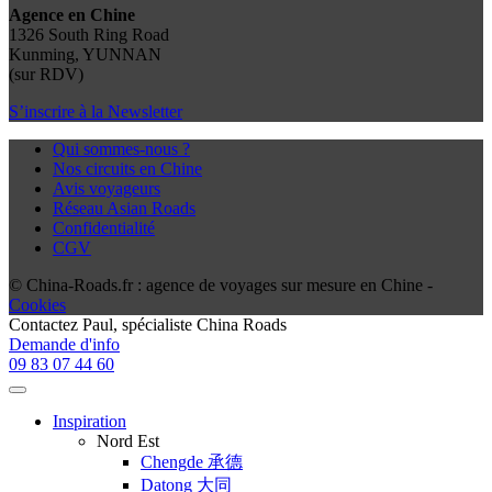
Agence en Chine
1326 South Ring Road
Kunming, YUNNAN
(sur RDV)
S’inscrire à la Newsletter
Qui sommes-nous ?
Nos circuits en Chine
Avis voyageurs
Réseau Asian Roads
Confidentialité
CGV
© China-Roads.fr : agence de voyages sur mesure en Chine -
Cookies
Contactez
Paul
, spécialiste China Roads
Demande d'info
09 83 07 44 60
Inspiration
Nord Est
Chengde 承德
Datong 大同