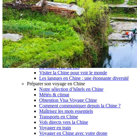
Garanties et engagements Asian Roads
Avis de nos voyageurs
Voyages d’affaires en Chine
Voyage scolaire et culturel en Chine
La Chine & ses secrets
Présentation de la Chine
Cuisines de Chine
Les Minorités Ethniques Chinoises
Fêtes traditionnelles & vacances en Chine
Les signes astrologiques Chinois
Les plus belles montagnes de Chine
Les plus belles balades de Chine
La Chine vue du ciel
Visiter la Chine pour voir le monde
Les langues en Chine : une étonnante diversité
Préparer son voyage en Chine
Notre sélection d’hôtels en Chine
Météo & climat
Obtention Visa Voyage Chine
Comment communiquer depuis la Chine ?
Maîtrisez les mots essentiels
Transports en Chine
Vols directs vers la Chine
Voyager en train
Voyager en Chine avec votre drone