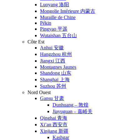
Luoyang 洛阳
Mongolie Intérieure 内蒙古
Muraille de Chine
Pékin
Pingyao 平遥
Wutaishan 五台山
Côte Est
Anhui 安徽
Hangzhou 杭州
Jiangxi 江西
Montagnes Jaunes
Shandong 山东
Shanghai 上海
Suzhou 苏州
Nord Ouest
Gansu 甘肃
Dunhuang – 敦煌
Jiayuguan – 嘉峪关
Qinghai 青海
Xi’an 西安市
Xinjiang 新疆
Kashgar