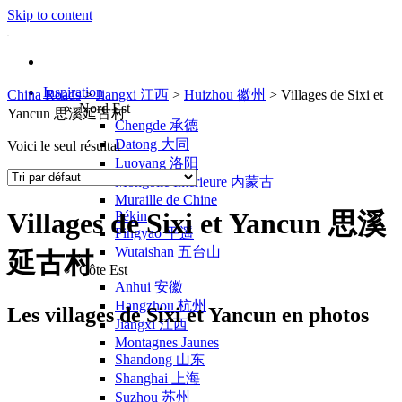
Skip to content
Inspiration
China Roads
>
Jiangxi 江西
>
Huizhou 徽州
>
Villages de Sixi et
Nord Est
Yancun 思溪延古村
Chengde 承德
Datong 大同
Voici le seul résultat
Luoyang 洛阳
Mongolie Intérieure 内蒙古
Muraille de Chine
Villages de Sixi et Yancun 思溪
Pékin
Pingyao 平遥
Wutaishan 五台山
延古村
Côte Est
Anhui 安徽
Hangzhou 杭州
Les villages de Sixi et Yancun en photos
Jiangxi 江西
Montagnes Jaunes
Shandong 山东
Shanghai 上海
Suzhou 苏州