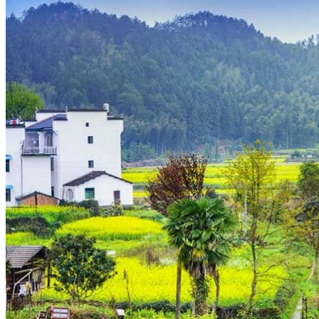
Hubei
Sichuan 四川
Tibet 西藏
Yunnan 云南
Circuits
Organisation
Circuits sur mesure
Nos Petits Groupes
Ambiance
Classique et incontournables
Culture & expériences
Nature et grands paysages
Famille et enfants
Trekking et aventure
Luxe et exception
Où et quand partir ?
Printemps
Eté
Automne
Hiver
Infos pratiques
Notre agence
Notre agence en Chine
Réseau Asian Roads