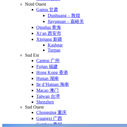
Nord Ouest
Gansu 甘肃
Dunhuang – 敦煌
Jiayuguan – 嘉峪关
Qinghai 青海
Xi’an 西安市
Xinjiang 新疆
Kashgar
Turpan
Sud Est
Canton 广州
Fujian 福建
Hong Kong 香港
Hunan 湖南
Ile d’Hainan 海南
Macao 澳门
Taïwan 台湾
Shenzhen
Sud Ouest
Chongqing 重庆
Guangxi 广西
Guizhou 贵州