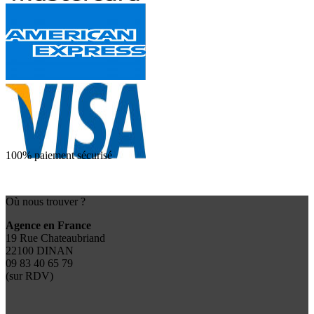
100% paiement sécurisé
Où nous trouver ?
Agence en France
19 Rue Chateaubriand
22100 DINAN
09 83 40 65 79
(sur RDV)