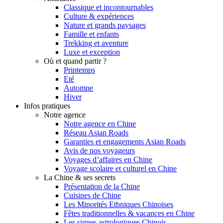
Classique et incontournables
Culture & expériences
Nature et grands paysages
Famille et enfants
Trekking et aventure
Luxe et exception
Où et quand partir ?
Printemps
Eté
Automne
Hiver
Infos pratiques
Notre agence
Notre agence en Chine
Réseau Asian Roads
Garanties et engagements Asian Roads
Avis de nos voyageurs
Voyages d’affaires en Chine
Voyage scolaire et culturel en Chine
La Chine & ses secrets
Présentation de la Chine
Cuisines de Chine
Les Minorités Ethniques Chinoises
Fêtes traditionnelles & vacances en Chine
Les signes astrologiques Chinois