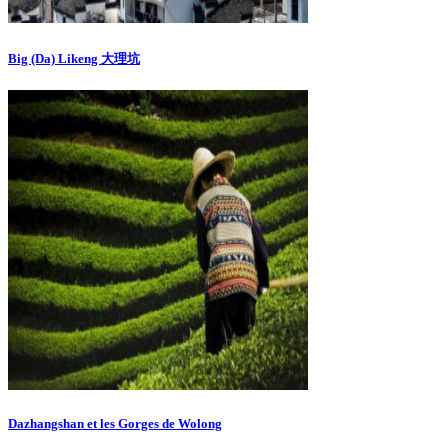
Big (Da) Likeng 大理坑
Dazhangshan et les Gorges de Wolong