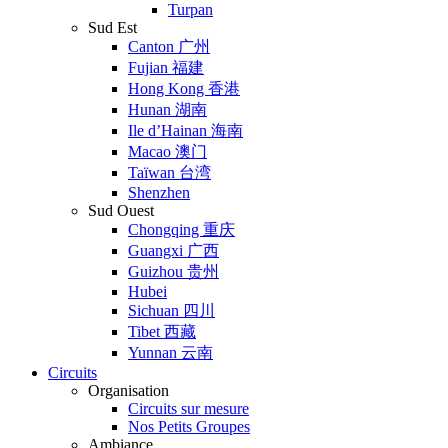
Turpan
Sud Est
Canton 广州
Fujian 福建
Hong Kong 香港
Hunan 湖南
Ile d’Hainan 海南
Macao 澳门
Taïwan 台湾
Shenzhen
Sud Ouest
Chongqing 重庆
Guangxi 广西
Guizhou 贵州
Hubei
Sichuan 四川
Tibet 西藏
Yunnan 云南
Circuits
Organisation
Circuits sur mesure
Nos Petits Groupes
Ambiance