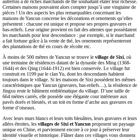
autrefois à de riches marchands de thé souhaitant étaler leur richesse.
Certaines maisons pouvaient alors compter jusqu’à une vingtaine de
pièces ! Un des aspects les plus remarquables concernant les
maisons de Yancun concerne les décorations et ornements qu’elles
présentent : chacune est unique et propose ses propres gravures et
bas-reliefs. Leur origine provient en fait des attentes que possédaient
les marchands pour leur descendance : par exemple, si le marchand
a fait fortune grâce à la vente de thé, les ornements représenteront
des plantations de thé en cours de récolte etc.
À moins de 500 mètres de Yancun se trouve le
village de Sixi
, où
une trentaine de résidences datant de la dynastie des Ming (1368-
1644) et des Qing (1644-1912) est bien conservée. Le village fut
construit en 1199 par le clan Yu, dont les descendants habitent
toujours dans le village. Si les maisons de Sixi possèdent les mêmes
caractéristiques que Yancun (gravures, bas-reliefs…), la résidence de
Jingxu reste le bâtiment emblématique du village. D’une taille de
664 mètres carrés, elle possède une élégante cour intérieure aux
pavés dorés et bleutés, et un toit en forme d’arche aux gravures en
forme d’oiseaux.
Avec leurs murs blancs et leurs toits bleuâtres, leurs gravures et leurs
allées étroites, les
villages de Sixi et Yancun
proposent un paysage
unique en Chine, et parviennent encore à ce jour à préserver leur
identité visuelle et historique. Flâner dans ces villages vous donnera