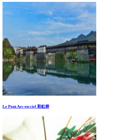
Le Pont Arc-en-ciel 彩虹桥