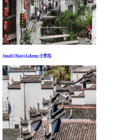
Small (Xiao) Likeng 小李坑