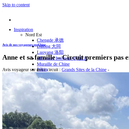
Skip to content
Inspiration
Nord Est
Chengde 承德
Avis de nos voyageurs en Chine
Datong 大同
Luoyang 洛阳
Anne et sa famille – Circuit premiers pas 
Mongolie Intérieure 内蒙古
Muraille de Chine
Pékin
Avis voyageur sur notre circuit :
Grands Sites de la Chine
-
Pingyao 平遥
Wutaishan 五台山
Côte Est
Anhui 安徽
Hangzhou 杭州
Jiangxi 江西
Montagnes Jaunes
Shandong 山东
Shanghai 上海
Suzhou 苏州