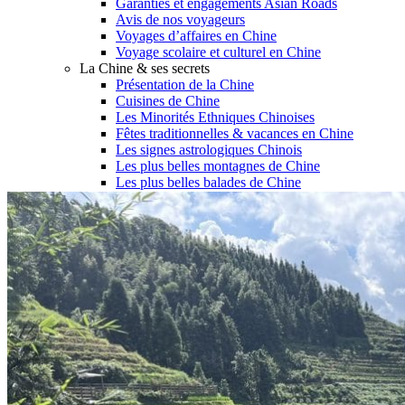
Garanties et engagements Asian Roads
Avis de nos voyageurs
Voyages d’affaires en Chine
Voyage scolaire et culturel en Chine
La Chine & ses secrets
Présentation de la Chine
Cuisines de Chine
Les Minorités Ethniques Chinoises
Fêtes traditionnelles & vacances en Chine
Les signes astrologiques Chinois
Les plus belles montagnes de Chine
Les plus belles balades de Chine
La Chine vue du ciel
Visiter la Chine pour voir le monde
Les langues en Chine : une étonnante diversité
Préparer son voyage en Chine
Notre sélection d’hôtels en Chine
Météo & climat
Obtention Visa Voyage Chine
Comment communiquer depuis la Chine ?
Maîtrisez les mots essentiels
Transports en Chine
Vols directs vers la Chine
Voyager en train
Voyager en Chine avec votre drone