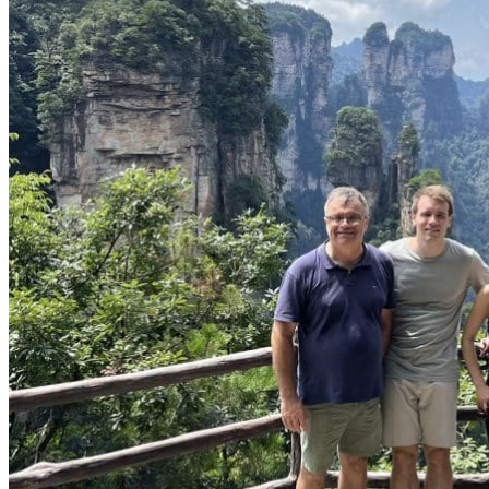
Nord Ouest
Gansu 甘肃
Dunhuang – 敦煌
Jiayuguan – 嘉峪关
Qinghai 青海
Xi’an 西安市
Xinjiang 新疆
Kashgar
Turpan
Sud Est
Canton 广州
Fujian 福建
Hong Kong 香港
Hunan 湖南
Ile d’Hainan 海南
Macao 澳门
Taïwan 台湾
Shenzhen
Sud Ouest
Chongqing 重庆
Guangxi 广西
Guizhou 贵州