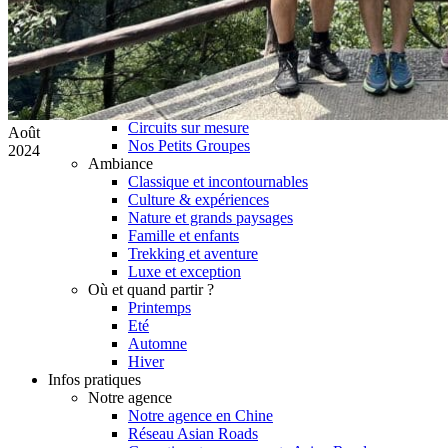
Hubei
Sichuan 四川
Tibet 西藏
Yunnan 云南
Circuits
Organisation
Circuits sur mesure
Août
Nos Petits Groupes
2024
Ambiance
Classique et incontournables
Culture & expériences
Nature et grands paysages
Famille et enfants
Trekking et aventure
Luxe et exception
Où et quand partir ?
Printemps
Eté
Automne
Hiver
Infos pratiques
Notre agence
Notre agence en Chine
Réseau Asian Roads