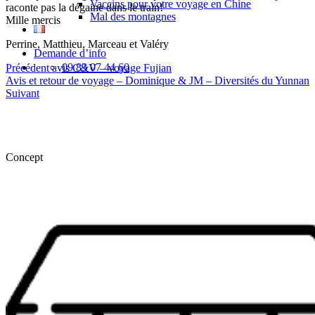
Vaccins pour votre voyage en Chine
raconte pas la dégaine dans le train!
Mal des montagnes
Mille mercis
Perrine, Matthieu, Marceau et Valéry
Demande d’info
09 83 07 44 60
Précédent
avis C&V – voyage Fujian
Avis et retour de voyage – Dominique & JM – Diversités du Yunnan
Suivant
Concept