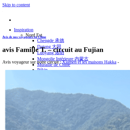
Skip to content
Inspiration
Nord Est
Avis de nos voyageurs en Chine
Chengde 承德
Datong 大同
avis Famille T. – circuit au Fujian
Luoyang 洛阳
Mongolie Intérieure 内蒙古
Avis voyageur sur notre circuit :
Xiamen et les maisons Hakka
-
Muraille de Chine
Pékin
Pingyao 平遥
Wutaishan 五台山
Côte Est
Anhui 安徽
Hangzhou 杭州
Jiangxi 江西
Montagnes Jaunes
Shandong 山东
Shanghai 上海
Suzhou 苏州