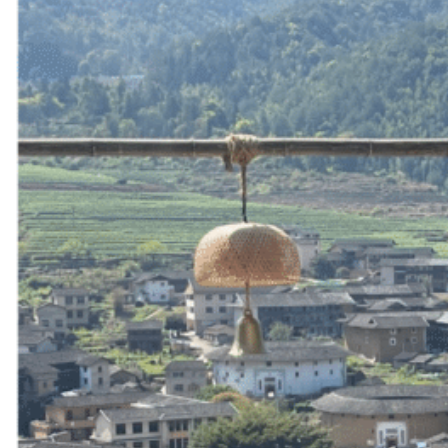
Nord Ouest
Gansu 甘肃
Dunhuang – 敦煌
Jiayuguan – 嘉峪关
Qinghai 青海
Xi’an 西安市
Xinjiang 新疆
Kashgar
Turpan
Sud Est
Canton 广州
Fujian 福建
Hong Kong 香港
Hunan 湖南
Ile d’Hainan 海南
Macao 澳门
Taïwan 台湾
Shenzhen
Sud Ouest
Chongqing 重庆
Guangxi 广西
Guizhou 贵州