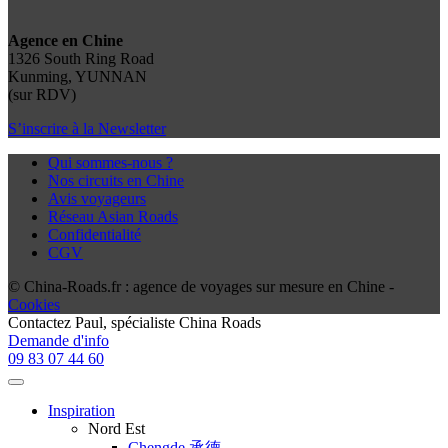
Agence en Chine
1326 South Ring Road
Kunming, YUNNAN
(sur RDV)
S’inscrire à la Newsletter
Qui sommes-nous ?
Nos circuits en Chine
Avis voyageurs
Réseau Asian Roads
Confidentialité
CGV
© China-Roads.fr : agence de voyages sur mesure en Chine -
Cookies
Contactez
Paul
, spécialiste China Roads
Demande d'info
09 83 07 44 60
Inspiration
Nord Est
Chengde 承德