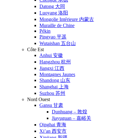
Datong 大同
Luoyang 洛阳
Mongolie Intérieure 内蒙古
Muraille de Chine
Pékin
Pingyao 平遥
Wutaishan 五台山
Côte Est
Anhui 安徽
Hangzhou 杭州
Jiangxi 江西
Montagnes Jaunes
Shandong 山东
Shanghai 上海
Suzhou 苏州
Nord Ouest
Gansu 甘肃
Dunhuang – 敦煌
Jiayuguan – 嘉峪关
Qinghai 青海
Xi’an 西安市
Xinjiang 新疆