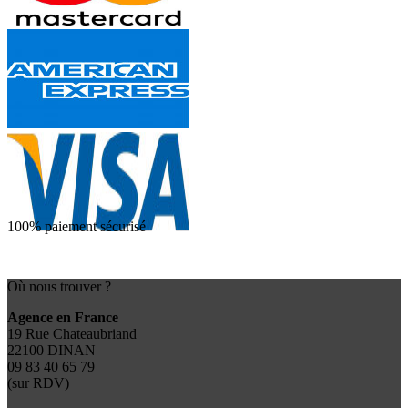
100% paiement sécurisé
Où nous trouver ?
Agence en France
19 Rue Chateaubriand
22100 DINAN
09 83 40 65 79
(sur RDV)