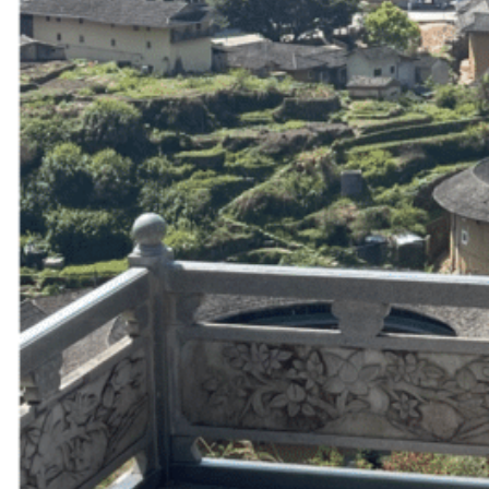
Hubei
Sichuan 四川
Tibet 西藏
Yunnan 云南
Circuits
Organisation
Circuits sur mesure
Nos Petits Groupes
Ambiance
Classique et incontournables
Culture & expériences
Nature et grands paysages
Famille et enfants
Trekking et aventure
Luxe et exception
Où et quand partir ?
Printemps
Eté
Automne
Hiver
Infos pratiques
Notre agence
Notre agence en Chine
Réseau Asian Roads