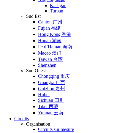
Kashgar
Turpan
Sud Est
Canton 广州
Fujian 福建
Hong Kong 香港
Hunan 湖南
Ile d’Hainan 海南
Macao 澳门
Taïwan 台湾
Shenzhen
Sud Ouest
Chongqing 重庆
Guangxi 广西
Guizhou 贵州
Hubei
Sichuan 四川
Tibet 西藏
Yunnan 云南
Circuits
Organisation
Circuits sur mesure