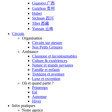
Guangxi 广西
Guizhou 贵州
Hubei
Sichuan 四川
Tibet 西藏
Yunnan 云南
Circuits
Organisation
Circuits sur mesure
Nos Petits Groupes
Ambiance
Classique et incontournables
Culture & expériences
Nature et grands paysages
Famille et enfants
Trekking et aventure
Luxe et exception
Où et quand partir ?
Printemps
Eté
Automne
Hiver
Infos pratiques
Notre agence