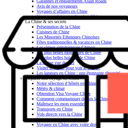
Garanties et engagements Asian Roads
Avis de nos voyageurs
Voyages d’affaires en Chine
Voyage scolaire et culturel en Chine
La Chine & ses secrets
Présentation de la Chine
Cuisines de Chine
Les Minorités Ethniques Chinoises
Fêtes traditionnelles & vacances en Chine
Les signes astrologiques Chinois
Les plus belles montagnes de Chine
Les plus belles balades de Chine
La Chine vue du ciel
Visiter la Chine pour voir le monde
Les langues en Chine : une étonnante diversité
Préparer son voyage en Chine
Notre sélection d’hôtels en Chine
Météo & climat
Obtention Visa Voyage Chine
Comment communiquer depuis la Chine ?
Maîtrisez les mots essentiels
Transports en Chine
Vols directs vers la Chine
Voyager en train
Voyager en Chine avec votre drone