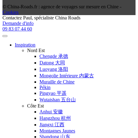
© China-Roads.fr : agence de voyages sur mesure en Chine -
Cookies
Contactez
Paul
, spécialiste China Roads
Demande d'info
09 83 07 44 60
Inspiration
Nord Est
Chengde 承德
Datong 大同
Luoyang 洛阳
Mongolie Intérieure 内蒙古
Muraille de Chine
Pékin
Pingyao 平遥
Wutaishan 五台山
Côte Est
Anhui 安徽
Hangzhou 杭州
Jiangxi 江西
Montagnes Jaunes
Shandong 山东