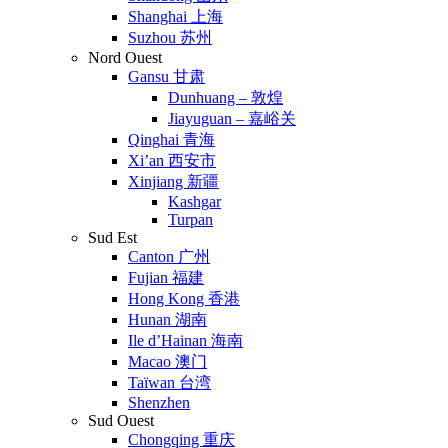
Shanghai 上海
Suzhou 苏州
Nord Ouest
Gansu 甘肃
Dunhuang – 敦煌
Jiayuguan – 嘉峪关
Qinghai 青海
Xi’an 西安市
Xinjiang 新疆
Kashgar
Turpan
Sud Est
Canton 广州
Fujian 福建
Hong Kong 香港
Hunan 湖南
Ile d’Hainan 海南
Macao 澳门
Taïwan 台湾
Shenzhen
Sud Ouest
Chongqing 重庆