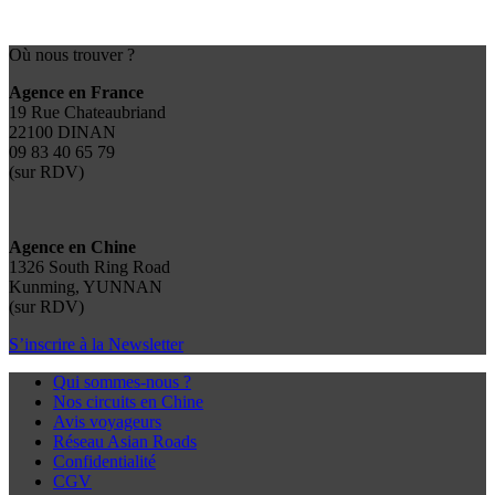
Où nous trouver ?
Agence en France
19 Rue Chateaubriand
22100 DINAN
09 83 40 65 79
(sur RDV)
Agence en Chine
1326 South Ring Road
Kunming, YUNNAN
(sur RDV)
S’inscrire à la Newsletter
Qui sommes-nous ?
Nos circuits en Chine
Avis voyageurs
Réseau Asian Roads
Confidentialité
CGV