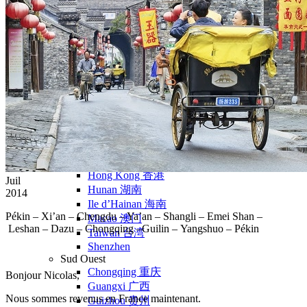
Nord Ouest
Gansu 甘肃
Dunhuang – 敦煌
Jiayuguan – 嘉峪关
Qinghai 青海
Xi’an 西安市
Xinjiang 新疆
Kashgar
Turpan
Sud Est
Canton 广州
Fujian 福建
Hong Kong 香港
Juil
Hunan 湖南
2014
Ile d’Hainan 海南
Pékin – Xi’an – Chengdu – Ya’an – Shangli – Emei Shan –
Macao 澳门
Leshan – Dazu – Chongqing –Guilin – Yangshuo – Pékin
Taïwan 台湾
Shenzhen
Sud Ouest
Chongqing 重庆
Bonjour Nicolas,
Guangxi 广西
Nous sommes revenus en France maintenant.
Guizhou 贵州