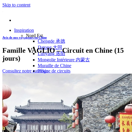
Skip to content
Inspiration
Nord Est
Avis de nos voyageurs en Chine
Chengde 承德
Datong 大同
Famille VAGLIO – Circuit en Chine (15
Luoyang 洛阳
jours)
Mongolie Intérieure 内蒙古
Muraille de Chine
Consultez notre catalogue de circuits
Pékin
Pingyao 平遥
Wutaishan 五台山
Côte Est
Anhui 安徽
Hangzhou 杭州
Jiangxi 江西
Montagnes Jaunes
Shandong 山东
Shanghai 上海
Suzhou 苏州