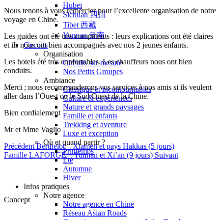
Hubei
Nous tenons à vous remercier pour l’excellente organisation de notre
Sichuan 四川
voyage en Chine.
Tibet 西藏
Yunnan 云南
Les guides ont été très compétents : leurs explications ont été claires
et ils nous ont bien accompagnés avec nos 2 jeunes enfants.
Circuits
Organisation
Les hotels été très confortables. Les chauffeurs nous ont bien
Circuits sur mesure
conduits.
Nos Petits Groupes
Ambiance
Merci ; nous recommanderons vos services à nos amis si ils veulent
Classique et incontournables
aller dans l’Ouest ou le Sud Ouest de la Chine.
Culture & expériences
Nature et grands paysages
Bien cordialement
Famille et enfants
Trekking et aventure
Mr et Mme Vaglio
Luxe et exception
Où et quand partir ?
Précédent
Berthelot – Xiamen et pays Hakkas (5 jours)
Printemps
Famille LAFORGE – Yunnan et Xi’an (9 jours)
Suivant
Eté
Automne
Hiver
Infos pratiques
Notre agence
Concept
Notre agence en Chine
Réseau Asian Roads