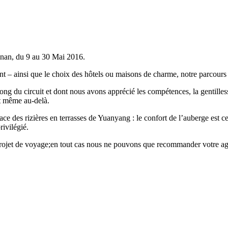
nnan, du 9 au 30 Mai 2016.
tant – ainsi que le choix des hôtels ou maisons de charme, notre parcours 
ng du circuit et dont nous avons apprécié les compétences, la gentillesse,
t même au-delà.
es rizières en terrasses de Yuanyang : le confort de l’auberge est cert
rivilégié.
rojet de voyage;en tout cas nous ne pouvons que recommander votre ag