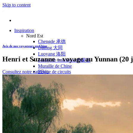
Skip to content
Inspiration
Nord Est
Chengde 承德
Avis de nos voyageurs en Chine
Datong 大同
Luoyang 洛阳
Henri et Suzanne – voyage au Yunnan (20 j
Mongolie Intérieure 内蒙古
Muraille de Chine
Pékin
Consultez notre catalogue de circuits
Pingyao 平遥
Wutaishan 五台山
Côte Est
Anhui 安徽
Hangzhou 杭州
Jiangxi 江西
Montagnes Jaunes
Shandong 山东
Shanghai 上海
Suzhou 苏州