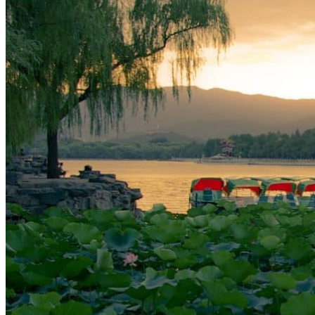
Nord Ouest
Gansu 甘肃
Dunhuang – 敦煌
Jiayuguan – 嘉峪关
Qinghai 青海
Xi’an 西安市
Xinjiang 新疆
Kashgar
Turpan
Sud Est
Canton 广州
Fujian 福建
Hong Kong 香港
Hunan 湖南
Ile d’Hainan 海南
Macao 澳门
Taïwan 台湾
Shenzhen
Sud Ouest
Chongqing 重庆
Guangxi 广西
Guizhou 贵州