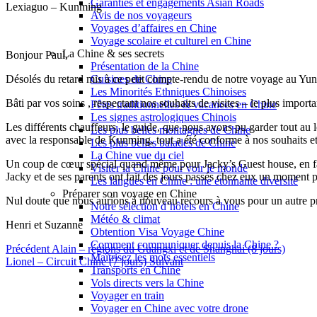
Garanties et engagements Asian Roads
Lexiaguo – Kunming
Avis de nos voyageurs
Voyages d’affaires en Chine
Voyage scolaire et culturel en Chine
La Chine & ses secrets
Bonjour Paul,
Présentation de la Chine
Désolés du retard mis à ce petit compte-rendu de notre voyage au Yu
Cuisines de Chine
Les Minorités Ethniques Chinoises
Bâti par vos soins , respectant nos souhaits de visites – le plus impor
Fêtes traditionnelles & vacances en Chine
Les signes astrologiques Chinois
Les différents chauffeurs, le guide, que nous avons pu garder tout au lo
Les plus belles montagnes de Chine
avec la responsable de Kunming, tout a été conforme à nos souhaits e
Les plus belles balades de Chine
La Chine vue du ciel
Un coup de cœur spécial quand même pour Jacky’s Guest house, en face d
Visiter la Chine pour voir le monde
Jacky et de ses parents ont fait des jours passés chez eux un moment p
Les langues en Chine : une étonnante diversité
Préparer son voyage en Chine
Nul doute que nous aurions à nouveau recours à vous pour un autre p
Notre sélection d’hôtels en Chine
Météo & climat
Henri et Suzanne
Obtention Visa Voyage Chine
Comment communiquer depuis la Chine ?
Précédent
Alain – régions du Guangxi et de Shanghai (8 jours)
Maîtrisez les mots essentiels
Lionel – Circuit Chine (7 jours)
Suivant
Transports en Chine
Vols directs vers la Chine
Voyager en train
Voyager en Chine avec votre drone