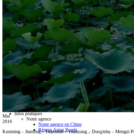
Hubei
Sichuan 四川
Tibet 西藏
Yunnan 云南
Circuits
Organisation
Circuits sur mesure
Nos Petits Groupes
Ambiance
Classique et incontournables
Culture & expériences
Nature et grands paysages
Famille et enfants
Trekking et aventure
Luxe et exception
Où et quand partir ?
Printemps
Eté
Automne
Hiver
Infos pratiques
Mai
Notre agence
2016
Notre agence en Chine
Réseau Asian Roads
Kunming – Jianshui – Tuanshan – Yuanyang – Duoyishu – Mengzi Puz