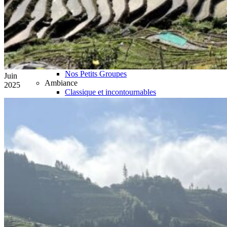
Hubei
Sichuan 四川
Tibet 西藏
Yunnan 云南
Circuits
Organisation
Circuits sur mesure
Nos Petits Groupes
Juin
Ambiance
2025
Classique et incontournables
Culture & expériences
Nature et grands paysages
Famille et enfants
Trekking et aventure
Luxe et exception
Où et quand partir ?
Printemps
Eté
Automne
Hiver
Infos pratiques
Notre agence
Notre agence en Chine
Réseau Asian Roads