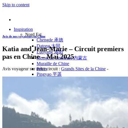
Skip to content
Inspiration
Nord Est
Avis de nos voyageurs en Chine
Chengde 承德
Datong 大同
Katia and Jean-Marie – Circuit premiers
Luoyang 洛阳
pas en Chine – Mai 2025
Mongolie Intérieure 内蒙古
Muraille de Chine
Avis voyageur sur notre circuit :
Grands Sites de la Chine
-
Pékin
Pingyao 平遥
Wutaishan 五台山
Côte Est
Anhui 安徽
Hangzhou 杭州
Jiangxi 江西
Montagnes Jaunes
Shandong 山东
Shanghai 上海
Suzhou 苏州