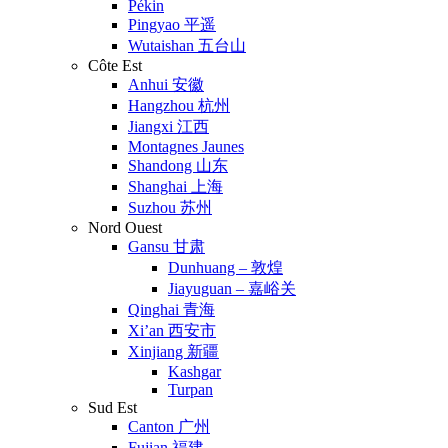
Pékin
Pingyao 平遥
Wutaishan 五台山
Côte Est
Anhui 安徽
Hangzhou 杭州
Jiangxi 江西
Montagnes Jaunes
Shandong 山东
Shanghai 上海
Suzhou 苏州
Nord Ouest
Gansu 甘肃
Dunhuang – 敦煌
Jiayuguan – 嘉峪关
Qinghai 青海
Xi’an 西安市
Xinjiang 新疆
Kashgar
Turpan
Sud Est
Canton 广州
Fujian 福建