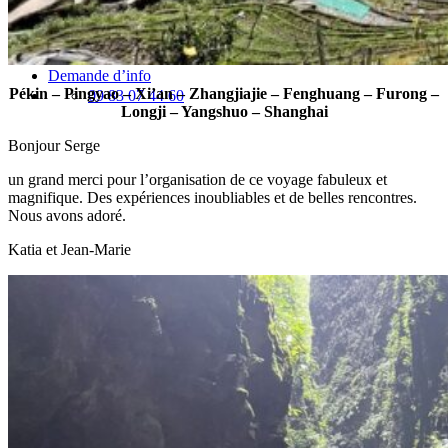
Vaccins pour votre voyage en Chine
Mal des montagnes
Demande d’info
Pékin – Pingyao – Xi’an – Zhangjiajie – Fenghuang – Furong –
09 83 07 44 60
Longji – Yangshuo – Shanghai
Bonjour Serge
un grand merci pour l’organisation de ce voyage fabuleux et
magnifique. Des expériences inoubliables et de belles rencontres.
Nous avons adoré.
Katia et Jean-Marie