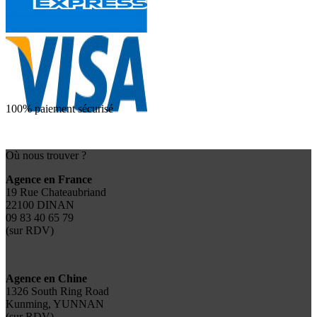
100% paiement sécurisé
Où nous trouver ?
Agence en France
19 Rue Chateaubriand
22100 DINAN
09 83 40 65 79
(sur RDV)
Agence en Chine
1326 South Ring Road
Kunming, YUNNAN
(sur RDV)