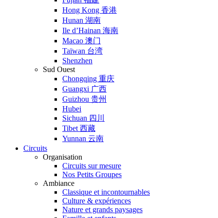
Hong Kong 香港
Hunan 湖南
Ile d’Hainan 海南
Macao 澳门
Taïwan 台湾
Shenzhen
Sud Ouest
Chongqing 重庆
Guangxi 广西
Guizhou 贵州
Hubei
Sichuan 四川
Tibet 西藏
Yunnan 云南
Circuits
Organisation
Circuits sur mesure
Nos Petits Groupes
Ambiance
Classique et incontournables
Culture & expériences
Nature et grands paysages