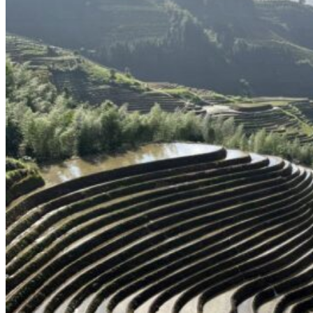
Nord Ouest
Gansu 甘肃
Dunhuang – 敦煌
Jiayuguan – 嘉峪关
Qinghai 青海
Xi’an 西安市
Xinjiang 新疆
Kashgar
Turpan
Sud Est
Canton 广州
Fujian 福建
Hong Kong 香港
Hunan 湖南
Ile d’Hainan 海南
Macao 澳门
Taïwan 台湾
Shenzhen
Sud Ouest
Chongqing 重庆
Guangxi 广西
Guizhou 贵州