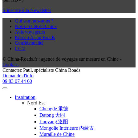
S’inscrire à la Newsletter
Qui sommes-nous ?
Nos circuits en Chine
Avis voyageurs
Réseau Asian Roads
Confidentialité
CGV
© China-Roads.fr : agence de voyages sur mesure en Chine -
Cookies
Contactez
Paul
, spécialiste China Roads
Demande d'info
09 83 07 44 60
Inspiration
Nord Est
Chengde 承德
Datong 大同
Luoyang 洛阳
Mongolie Intérieure 内蒙古
Muraille de Chine