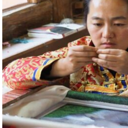
Nord Ouest
Gansu 甘肃
Dunhuang – 敦煌
Jiayuguan – 嘉峪关
Qinghai 青海
Xi’an 西安市
Xinjiang 新疆
Kashgar
Turpan
Sud Est
Canton 广州
Fujian 福建
Hong Kong 香港
Hunan 湖南
Ile d’Hainan 海南
Macao 澳门
Taïwan 台湾
Shenzhen
Sud Ouest
Chongqing 重庆
Guangxi 广西
Guizhou 贵州