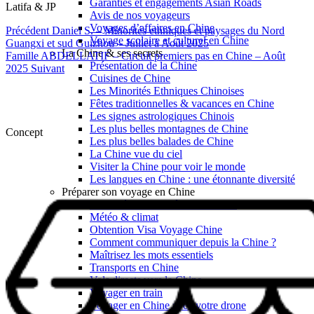
Garanties et engagements Asian Roads
Latifa & JP
Avis de nos voyageurs
Voyages d’affaires en Chine
Précédent
Daniel S. – Minorités ethniques et paysages du Nord
Voyage scolaire et culturel en Chine
Guangxi et sud Guizhou – Juillet à Août 2025
La Chine & ses secrets
Famille ABDELLATIF – Circuit premiers pas en Chine – Août
Présentation de la Chine
2025
Suivant
Cuisines de Chine
Les Minorités Ethniques Chinoises
Fêtes traditionnelles & vacances en Chine
Les signes astrologiques Chinois
Les plus belles montagnes de Chine
Concept
Les plus belles balades de Chine
La Chine vue du ciel
Visiter la Chine pour voir le monde
Les langues en Chine : une étonnante diversité
Préparer son voyage en Chine
Notre sélection d’hôtels en Chine
Météo & climat
Obtention Visa Voyage Chine
Comment communiquer depuis la Chine ?
Maîtrisez les mots essentiels
Transports en Chine
Vols directs vers la Chine
Voyager en train
Voyager en Chine avec votre drone