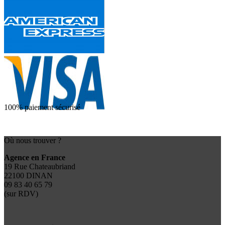
100% paiement sécurisé
Où nous trouver ?
Agence en France
19 Rue Chateaubriand
22100 DINAN
09 83 40 65 79
(sur RDV)