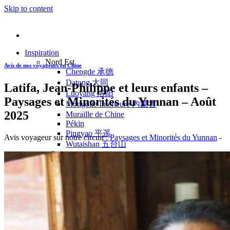
Skip to content
Inspiration
Nord Est
Avis de nos voyageurs en Chine
Chengde 承德
Datong 大同
Latifa, Jean-Philippe et leurs enfants –
Luoyang 洛阳
Paysages et Minorités du Yunnan – Août
Mongolie Intérieure 内蒙古
2025
Muraille de Chine
Pékin
Pingyao 平遥
Avis voyageur sur notre circuit :
Paysages et Minorités du Yunnan
-
Wutaishan 五台山
Côte Est
Anhui 安徽
Hangzhou 杭州
Jiangxi 江西
Montagnes Jaunes
Shandong 山东
Shanghai 上海
Suzhou 苏州