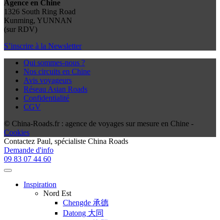
Agence en Chine
1326 South Ring Road
Kunming, YUNNAN
(sur RDV)
S’inscrire à la Newsletter
Qui sommes-nous ?
Nos circuits en Chine
Avis voyageurs
Réseau Asian Roads
Confidentialité
CGV
© China-Roads.fr : agence de voyages sur mesure en Chine -
Cookies
Contactez
Paul
, spécialiste China Roads
Demande d'info
09 83 07 44 60
Inspiration
Nord Est
Chengde 承德
Datong 大同