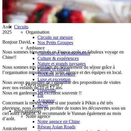
Hubei
Sichuan 四川
Tibet 西藏
Yunnan 云南
Août
Circuits
2025
Organisation
Circuits sur mesure
Bonjour David,
Nos Petits Groupes
Ambiance
Nous sommes bien arrivés en France après ce fabuleux voyage en
Classique et incontournables
Chine!!
Culture & expériences
Nature et grands paysages
Nous sommes très satisfaits du déroulement du séjour grâce à
Famille et enfants
l’organisation minutieuse de votre agence et des équipes en local.
Trekking et aventure
Luxe et exception
Nous avons pu profiter de l’ensemble des propositions de visites
Où et quand partir ?
avec nos enfants de 10 et 12 ans.
Printemps
Nous en garderons un excellent souvenir !!
Eté
Automne
Concernant la météo, même si une journée à Pékin a été très
Hiver
pluvieuse, nous avons pu profiter de toutes les découvertes sous un
Infos pratiques
ciel assez clément. Je recommande le Yunnan également au mois
Notre agence
d’août.
Notre agence en Chine
Réseau Asian Roads
Amicalement