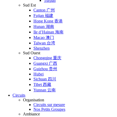
Turpan
Sud Est
Canton 广州
Fujian 福建
Hong Kong 香港
Hunan 湖南
Ile d’Hainan 海南
Macao 澳门
Taïwan 台湾
Shenzhen
Sud Ouest
Chongqing 重庆
Guangxi 广西
Guizhou 贵州
Hubei
Sichuan 四川
Tibet 西藏
Yunnan 云南
Circuits
Organisation
Circuits sur mesure
Nos Petits Groupes
Ambiance