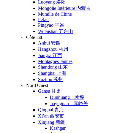
Luoyang 洛阳
Mongolie Intérieure 内蒙古
Muraille de Chine
Pékin
Pingyao 平遥
Wutaishan 五台山
Côte Est
Anhui 安徽
Hangzhou 杭州
Jiangxi 江西
Montagnes Jaunes
Shandong 山东
Shanghai 上海
Suzhou 苏州
Nord Ouest
Gansu 甘肃
Dunhuang – 敦煌
Jiayuguan – 嘉峪关
Qinghai 青海
Xi’an 西安市
Xinjiang 新疆
Kashgar