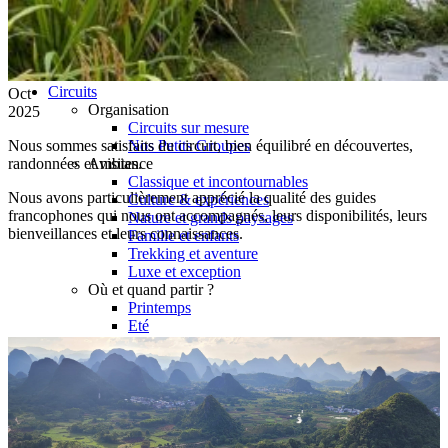
Hubei
Sichuan 四川
Tibet 西藏
Yunnan 云南
Circuits
Oct
Organisation
2025
Circuits sur mesure
Nous sommes satisfaits du circuit, bien équilibré en découvertes,
Nos Petits Groupes
randonnées et visites.
Ambiance
Classique et incontournables
Nous avons particulièrement apprécié la qualité des guides
Culture & expériences
francophones qui nous ont accompagnés, leurs disponibilités, leurs
Nature et grands paysages
bienveillances et leurs connaissances.
Famille et enfants
Trekking et aventure
Luxe et exception
Où et quand partir ?
Printemps
Eté
Automne
Hiver
Infos pratiques
Notre agence
Notre agence en Chine
Réseau Asian Roads