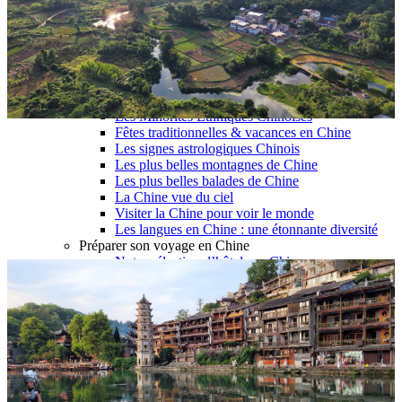
Garanties et engagements Asian Roads
Avis de nos voyageurs
Voyages d’affaires en Chine
Voyage scolaire et culturel en Chine
La Chine & ses secrets
Présentation de la Chine
Cuisines de Chine
Les Minorités Ethniques Chinoises
Fêtes traditionnelles & vacances en Chine
Les signes astrologiques Chinois
Les plus belles montagnes de Chine
Les plus belles balades de Chine
La Chine vue du ciel
Visiter la Chine pour voir le monde
Les langues en Chine : une étonnante diversité
Préparer son voyage en Chine
Notre sélection d’hôtels en Chine
Météo & climat
Obtention Visa Voyage Chine
Comment communiquer depuis la Chine ?
Maîtrisez les mots essentiels
Transports en Chine
Vols directs vers la Chine
Voyager en train
Voyager en Chine avec votre drone