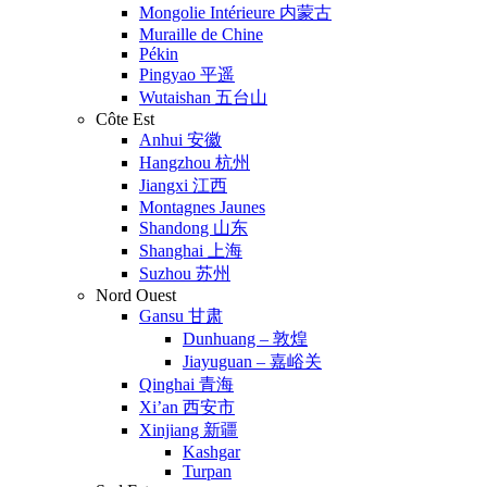
Mongolie Intérieure 内蒙古
Muraille de Chine
Pékin
Pingyao 平遥
Wutaishan 五台山
Côte Est
Anhui 安徽
Hangzhou 杭州
Jiangxi 江西
Montagnes Jaunes
Shandong 山东
Shanghai 上海
Suzhou 苏州
Nord Ouest
Gansu 甘肃
Dunhuang – 敦煌
Jiayuguan – 嘉峪关
Qinghai 青海
Xi’an 西安市
Xinjiang 新疆
Kashgar
Turpan