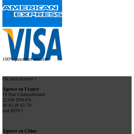
100% paiement sécurisé
Où nous trouver ?
Agence en France
19 Rue Chateaubriand
22100 DINAN
09 83 40 65 79
(sur RDV)
Agence en Chine