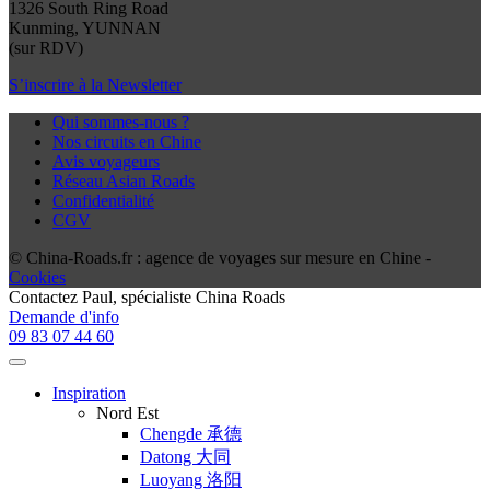
1326 South Ring Road
Kunming, YUNNAN
(sur RDV)
S’inscrire à la Newsletter
Qui sommes-nous ?
Nos circuits en Chine
Avis voyageurs
Réseau Asian Roads
Confidentialité
CGV
© China-Roads.fr : agence de voyages sur mesure en Chine -
Cookies
Contactez
Paul
, spécialiste China Roads
Demande d'info
09 83 07 44 60
Inspiration
Nord Est
Chengde 承德
Datong 大同
Luoyang 洛阳