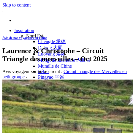
Skip to content
Inspiration
Nord Est
Avis de nos voyageurs en Chine
Chengde 承德
Datong 大同
Laurence & Christophe – Circuit
Luoyang 洛阳
Triangle des merveilles – Oct 2025
Mongolie Intérieure 内蒙古
Muraille de Chine
Avis voyageur sur notre circuit :
Circuit Triangle des Merveilles en
Pékin
petit groupe
-
Pingyao 平遥
Wutaishan 五台山
Côte Est
Anhui 安徽
Hangzhou 杭州
Jiangxi 江西
Montagnes Jaunes
Shandong 山东
Shanghai 上海
Suzhou 苏州