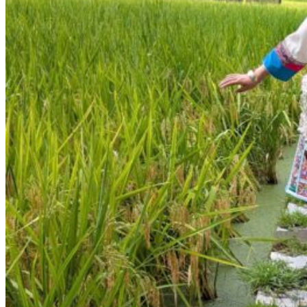
Nord Ouest
Gansu 甘肃
Dunhuang – 敦煌
Jiayuguan – 嘉峪关
Qinghai 青海
Xi’an 西安市
Xinjiang 新疆
Kashgar
Turpan
Sud Est
Canton 广州
Fujian 福建
Hong Kong 香港
Hunan 湖南
Ile d’Hainan 海南
Macao 澳门
Taïwan 台湾
Shenzhen
Sud Ouest
Chongqing 重庆
Guangxi 广西
Guizhou 贵州