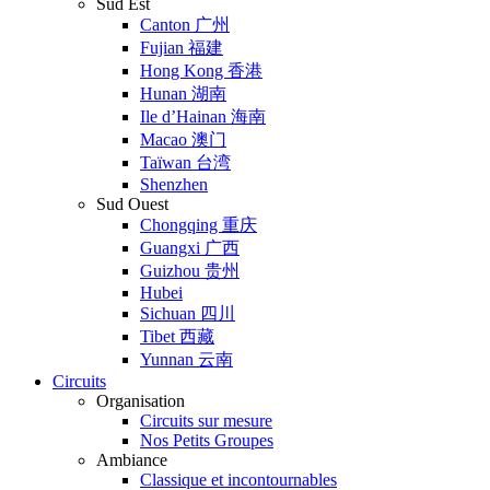
Sud Est
Canton 广州
Fujian 福建
Hong Kong 香港
Hunan 湖南
Ile d’Hainan 海南
Macao 澳门
Taïwan 台湾
Shenzhen
Sud Ouest
Chongqing 重庆
Guangxi 广西
Guizhou 贵州
Hubei
Sichuan 四川
Tibet 西藏
Yunnan 云南
Circuits
Organisation
Circuits sur mesure
Nos Petits Groupes
Ambiance
Classique et incontournables