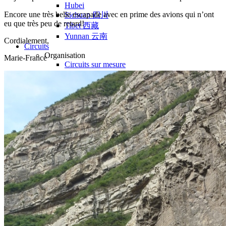
Hubei
Encore une très belle escapade avec en prime des avions qui n’ont
Sichuan 四川
eu que très peu de retard!
Tibet 西藏
Yunnan 云南
Cordialement,
Circuits
Organisation
Marie-France
Circuits sur mesure
Nos Petits Groupes
Ambiance
Classique et incontournables
Culture & expériences
Nature et grands paysages
Famille et enfants
Trekking et aventure
Luxe et exception
Où et quand partir ?
Printemps
Eté
Automne
Hiver
Infos pratiques
Notre agence
Notre agence en Chine
Réseau Asian Roads