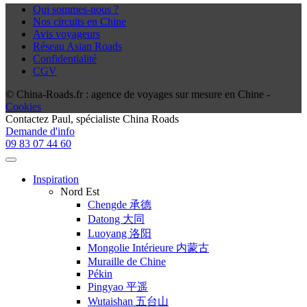
Qui sommes-nous ?
Nos circuits en Chine
Avis voyageurs
Réseau Asian Roads
Confidentialité
CGV
© China-Roads.fr : agence de voyages sur mesure en Chine -
Cookies
Contactez
Paul
, spécialiste China Roads
Demande d'info
09 83 07 44 60
Inspiration
Nord Est
Chengde 承德
Datong 大同
Luoyang 洛阳
Mongolie Intérieure 内蒙古
Muraille de Chine
Pékin
Pingyao 平遥
Wutaishan 五台山