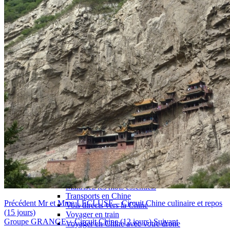
Garanties et engagements Asian Roads
Avis de nos voyageurs
Voyages d’affaires en Chine
Voyage scolaire et culturel en Chine
La Chine & ses secrets
Présentation de la Chine
Cuisines de Chine
Les Minorités Ethniques Chinoises
Fêtes traditionnelles & vacances en Chine
Les signes astrologiques Chinois
Les plus belles montagnes de Chine
Les plus belles balades de Chine
La Chine vue du ciel
Visiter la Chine pour voir le monde
Les langues en Chine : une étonnante diversité
Préparer son voyage en Chine
Notre sélection d’hôtels en Chine
Météo & climat
Obtention Visa Voyage Chine
Comment communiquer depuis la Chine ?
Maîtrisez les mots essentiels
Transports en Chine
Précédent
Mr et Mme LECLUSE – Circuit Chine culinaire et repos
Vols directs vers la Chine
(15 jours)
Voyager en train
Groupe GRANGE – Circuit Chine (12 jours)
Suivant
Voyager en Chine avec votre drone