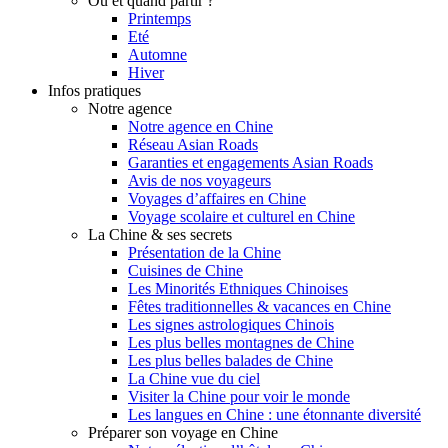
Où et quand partir ?
Printemps
Eté
Automne
Hiver
Infos pratiques
Notre agence
Notre agence en Chine
Réseau Asian Roads
Garanties et engagements Asian Roads
Avis de nos voyageurs
Voyages d’affaires en Chine
Voyage scolaire et culturel en Chine
La Chine & ses secrets
Présentation de la Chine
Cuisines de Chine
Les Minorités Ethniques Chinoises
Fêtes traditionnelles & vacances en Chine
Les signes astrologiques Chinois
Les plus belles montagnes de Chine
Les plus belles balades de Chine
La Chine vue du ciel
Visiter la Chine pour voir le monde
Les langues en Chine : une étonnante diversité
Préparer son voyage en Chine