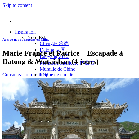
Skip to content
Inspiration
Nord Est
Avis de nos voyageurs en Chine
Chengde 承德
Datong 大同
Marie France et Patrice – Escapade à
Luoyang 洛阳
Datong & Wutaishan (4 jours)
Mongolie Intérieure 内蒙古
Muraille de Chine
Consultez notre catalogue de circuits
Pékin
Pingyao 平遥
Wutaishan 五台山
Côte Est
Anhui 安徽
Hangzhou 杭州
Jiangxi 江西
Montagnes Jaunes
Shandong 山东
Shanghai 上海
Suzhou 苏州