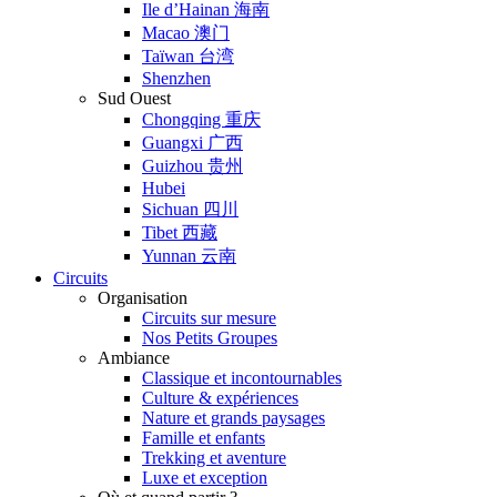
Ile d’Hainan 海南
Macao 澳门
Taïwan 台湾
Shenzhen
Sud Ouest
Chongqing 重庆
Guangxi 广西
Guizhou 贵州
Hubei
Sichuan 四川
Tibet 西藏
Yunnan 云南
Circuits
Organisation
Circuits sur mesure
Nos Petits Groupes
Ambiance
Classique et incontournables
Culture & expériences
Nature et grands paysages
Famille et enfants
Trekking et aventure
Luxe et exception