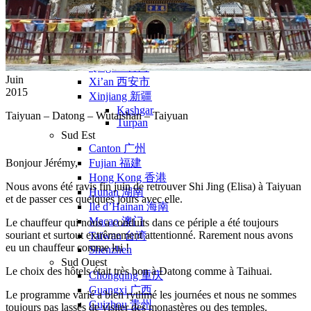
Nord Ouest
Gansu 甘肃
Dunhuang – 敦煌
Jiayuguan – 嘉峪关
Qinghai 青海
Juin
Xi’an 西安市
2015
Xinjiang 新疆
Kashgar
Taiyuan
– Datong – Wutaishan – Taiyuan
Turpan
Sud Est
Canton 广州
Bonjour Jérémy,
Fujian 福建
Hong Kong 香港
Nous avons été ravis fin juin de retrouver Shi Jing (Elisa) à Taiyuan
Hunan 湖南
et de passer ces quelques jours avec elle.
Ile d’Hainan 海南
Macao 澳门
Le chauffeur qui nous a conduits dans ce périple a été toujours
souriant et surtout extrêmement attentionné. Rarement nous avons
Taïwan 台湾
eu un chauffeur comme lui !
Shenzhen
Sud Ouest
Le choix des hôtels était très bon à Datong comme à Taihuai.
Chongqing 重庆
Guangxi 广西
Le programme varié a bien rythmé les journées et nous ne sommes
Guizhou 贵州
toujours pas lassés de visiter des monastères ou des temples.