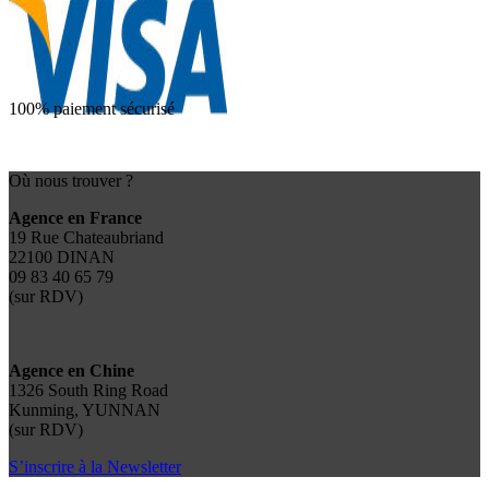
100% paiement sécurisé
Où nous trouver ?
Agence en France
19 Rue Chateaubriand
22100 DINAN
09 83 40 65 79
(sur RDV)
Agence en Chine
1326 South Ring Road
Kunming, YUNNAN
(sur RDV)
S’inscrire à la Newsletter