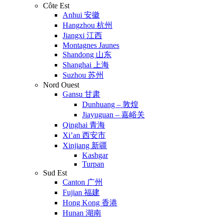
Côte Est
Anhui 安徽
Hangzhou 杭州
Jiangxi 江西
Montagnes Jaunes
Shandong 山东
Shanghai 上海
Suzhou 苏州
Nord Ouest
Gansu 甘肃
Dunhuang – 敦煌
Jiayuguan – 嘉峪关
Qinghai 青海
Xi’an 西安市
Xinjiang 新疆
Kashgar
Turpan
Sud Est
Canton 广州
Fujian 福建
Hong Kong 香港
Hunan 湖南