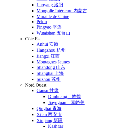
Luoyang 洛阳
Mongolie Intérieure 内蒙古
Muraille de Chine
Pékin
Pingyao 平遥
Wutaishan 五台山
Côte Est
Anhui 安徽
Hangzhou 杭州
Jiangxi 江西
Montagnes Jaunes
Shandong 山东
Shanghai 上海
Suzhou 苏州
Nord Ouest
Gansu 甘肃
Dunhuang – 敦煌
Jiayuguan – 嘉峪关
Qinghai 青海
Xi’an 西安市
Xinjiang 新疆
Kashgar