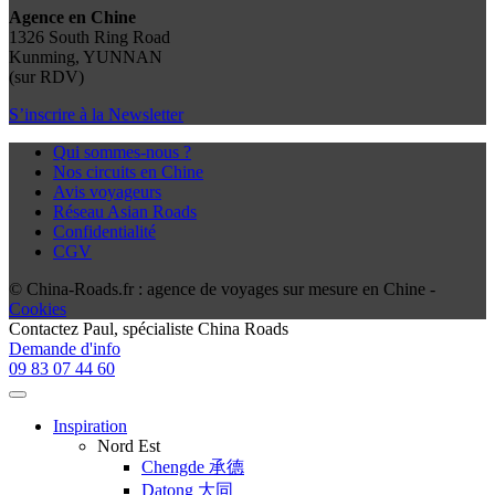
Agence en Chine
1326 South Ring Road
Kunming, YUNNAN
(sur RDV)
S’inscrire à la Newsletter
Qui sommes-nous ?
Nos circuits en Chine
Avis voyageurs
Réseau Asian Roads
Confidentialité
CGV
© China-Roads.fr : agence de voyages sur mesure en Chine -
Cookies
Contactez
Paul
, spécialiste China Roads
Demande d'info
09 83 07 44 60
Inspiration
Nord Est
Chengde 承德
Datong 大同