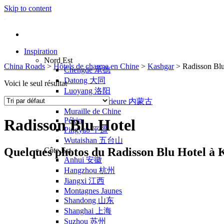
Skip to content
Inspiration
Nord Est
China Roads
>
Hôtels de charme en Chine
>
Kashgar
>
Radisson Blu
Chengde 承德
Datong 大同
Voici le seul résultat
Luoyang 洛阳
Mongolie Intérieure 内蒙古
Muraille de Chine
Pékin
Radisson Blu Hotel
Pingyao 平遥
Wutaishan 五台山
Quelques photos du Radisson Blu Hotel à 
Côte Est
Anhui 安徽
Hangzhou 杭州
Jiangxi 江西
Montagnes Jaunes
Shandong 山东
Shanghai 上海
Suzhou 苏州