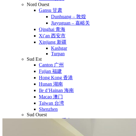
Nord Ouest
Gansu 甘肃
Dunhuang – 敦煌
Jiayuguan – 嘉峪关
Qinghai 青海
Xi’an 西安市
Xinjiang 新疆
Kashgar
Turpan
Sud Est
Canton 广州
Fujian 福建
Hong Kong 香港
Hunan 湖南
Ile d’Hainan 海南
Macao 澳门
Taïwan 台湾
Shenzhen
Sud Ouest
Chongqing 重庆
Guangxi 广西
Guizhou 贵州