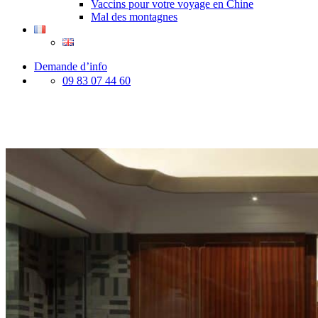
Vaccins pour votre voyage en Chine
Mal des montagnes
Demande d’info
09 83 07 44 60