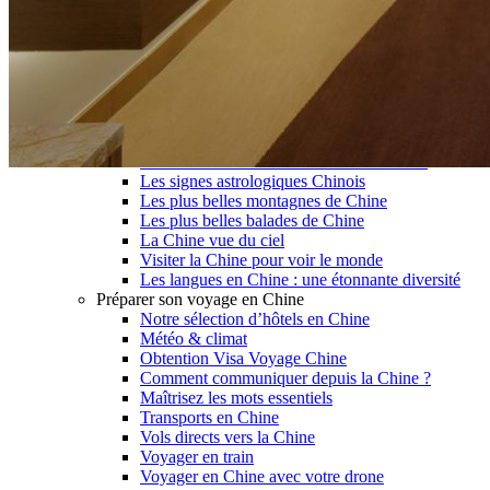
Garanties et engagements Asian Roads
Avis de nos voyageurs
Voyages d’affaires en Chine
Voyage scolaire et culturel en Chine
La Chine & ses secrets
Présentation de la Chine
Cuisines de Chine
Les Minorités Ethniques Chinoises
Fêtes traditionnelles & vacances en Chine
Les signes astrologiques Chinois
Les plus belles montagnes de Chine
Les plus belles balades de Chine
La Chine vue du ciel
Visiter la Chine pour voir le monde
Les langues en Chine : une étonnante diversité
Préparer son voyage en Chine
Notre sélection d’hôtels en Chine
Météo & climat
Obtention Visa Voyage Chine
Comment communiquer depuis la Chine ?
Maîtrisez les mots essentiels
Transports en Chine
Vols directs vers la Chine
Voyager en train
Voyager en Chine avec votre drone