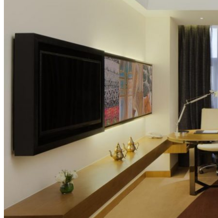
Hubei
Sichuan 四川
Tibet 西藏
Yunnan 云南
Circuits
Organisation
Circuits sur mesure
Nos Petits Groupes
Ambiance
Classique et incontournables
Culture & expériences
Nature et grands paysages
Famille et enfants
Trekking et aventure
Luxe et exception
Où et quand partir ?
Printemps
Eté
Automne
Hiver
Infos pratiques
Notre agence
Notre agence en Chine
Réseau Asian Roads