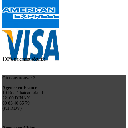
100% paiement sécurisé
Où nous trouver ?
Agence en France
19 Rue Chateaubriand
22100 DINAN
09 83 40 65 79
(sur RDV)
Agence en Chine