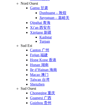
Nord Ouest
Gansu 甘肃
Dunhuang – 敦煌
Jiayuguan – 嘉峪关
Qinghai 青海
Xi’an 西安市
Xinjiang 新疆
Kashgar
Turpan
Sud Est
Canton 广州
Fujian 福建
Hong Kong 香港
Hunan 湖南
Ile d’Hainan 海南
Macao 澳门
Taïwan 台湾
Shenzhen
Sud Ouest
Chongqing 重庆
Guangxi 广西
Guizhou 贵州