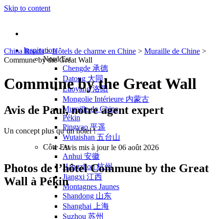
Skip to content
Inspiration
China Roads
>
Hôtels de charme en Chine
>
Muraille de Chine
>
Nord Est
Commune by the Great Wall
Chengde 承德
Datong 大同
Commune by the Great Wall
Luoyang 洛阳
Mongolie Intérieure 内蒙古
Avis de Paul, notre agent expert
Muraille de Chine
Pékin
Pingyao 平遥
Un concept plus qu’un hôtel !
Wutaishan 五台山
Côte Est
4
- Avis mis à jour le 06 août 2026
Anhui 安徽
Photos de l’hôtel Commune by the Great
Hangzhou 杭州
Jiangxi 江西
Wall à Pékin
Montagnes Jaunes
Shandong 山东
Shanghai 上海
Suzhou 苏州