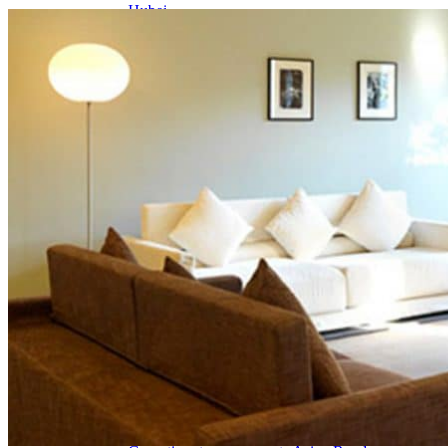
Hubei
Sichuan 四川
Tibet 西藏
Yunnan 云南
Circuits
Organisation
Circuits sur mesure
Nos Petits Groupes
Ambiance
Classique et incontournables
Culture & expériences
Nature et grands paysages
Famille et enfants
Trekking et aventure
Luxe et exception
Où et quand partir ?
Printemps
Eté
Automne
Hiver
Infos pratiques
Notre agence
Notre agence en Chine
Réseau Asian Roads