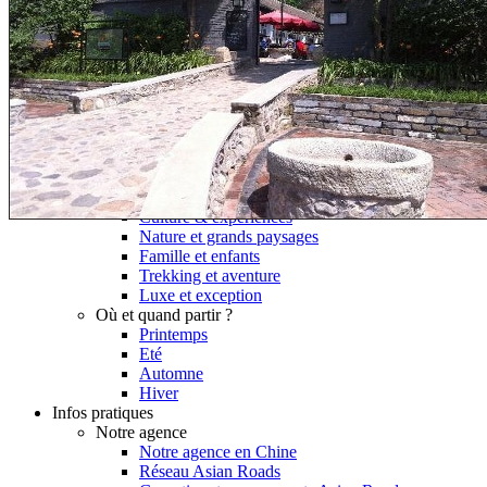
Hubei
Sichuan 四川
Tibet 西藏
Yunnan 云南
Circuits
Organisation
Circuits sur mesure
Nos Petits Groupes
Ambiance
Classique et incontournables
Culture & expériences
Nature et grands paysages
Famille et enfants
Trekking et aventure
Luxe et exception
Où et quand partir ?
Printemps
Eté
Automne
Hiver
Infos pratiques
Notre agence
Notre agence en Chine
Réseau Asian Roads