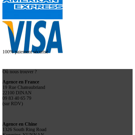
100% paiement sécurisé
Où nous trouver ?
Agence en France
19 Rue Chateaubriand
22100 DINAN
09 83 40 65 79
(sur RDV)
Agence en Chine
1326 South Ring Road
Kunming, YUNNAN