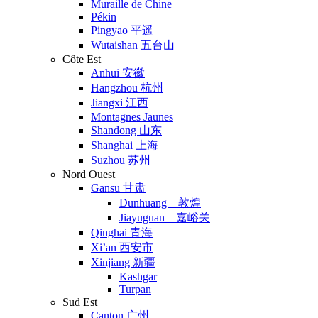
Muraille de Chine
Pékin
Pingyao 平遥
Wutaishan 五台山
Côte Est
Anhui 安徽
Hangzhou 杭州
Jiangxi 江西
Montagnes Jaunes
Shandong 山东
Shanghai 上海
Suzhou 苏州
Nord Ouest
Gansu 甘肃
Dunhuang – 敦煌
Jiayuguan – 嘉峪关
Qinghai 青海
Xi’an 西安市
Xinjiang 新疆
Kashgar
Turpan
Sud Est
Canton 广州