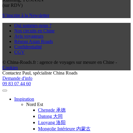
(sur RDV)
S’inscrire à la Newsletter
Qui sommes-nous ?
Nos circuits en Chine
Avis voyageurs
Réseau Asian Roads
Confidentialité
CGV
© China-Roads.fr : agence de voyages sur mesure en Chine -
Cookies
Contactez
Paul
, spécialiste China Roads
Demande d'info
09 83 07 44 60
Inspiration
Nord Est
Chengde 承德
Datong 大同
Luoyang 洛阳
Mongolie Intérieure 内蒙古