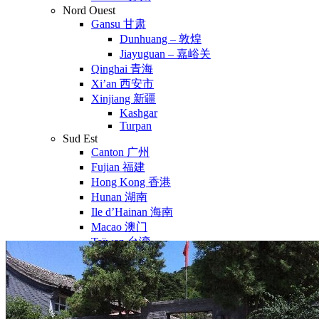
Nord Ouest
Gansu 甘肃
Dunhuang – 敦煌
Jiayuguan – 嘉峪关
Qinghai 青海
Xi’an 西安市
Xinjiang 新疆
Kashgar
Turpan
Sud Est
Canton 广州
Fujian 福建
Hong Kong 香港
Hunan 湖南
Ile d’Hainan 海南
Macao 澳门
Taïwan 台湾
Shenzhen
Sud Ouest
Chongqing 重庆
Guangxi 广西
Guizhou 贵州