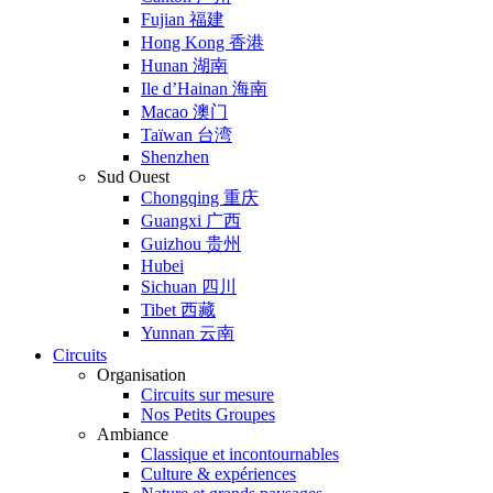
Fujian 福建
Hong Kong 香港
Hunan 湖南
Ile d’Hainan 海南
Macao 澳门
Taïwan 台湾
Shenzhen
Sud Ouest
Chongqing 重庆
Guangxi 广西
Guizhou 贵州
Hubei
Sichuan 四川
Tibet 西藏
Yunnan 云南
Circuits
Organisation
Circuits sur mesure
Nos Petits Groupes
Ambiance
Classique et incontournables
Culture & expériences