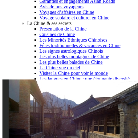
Garanties et engagements Asian Roads
Avis de nos voyageurs
Voyages d’affaires en Chine
Voyage scolaire et culturel en Chine
La Chine & ses secrets
Présentation de la Chine
Cuisines de Chine
Les Minorités Ethniques Chinoises
Fêtes traditionnelles & vacances en Chine
Les signes astrologiques Chinois
Les plus belles montagnes de Chine
Les plus belles balades de Chine
La Chine vue du ciel
Visiter la Chine pour voir le monde
Les langues en Chine : une étonnante diversité
Préparer son voyage en Chine
Notre sélection d’hôtels en Chine
Météo & climat
Obtention Visa Voyage Chine
Comment communiquer depuis la Chine ?
Maîtrisez les mots essentiels
Transports en Chine
Vols directs vers la Chine
Voyager en train
Voyager en Chine avec votre drone