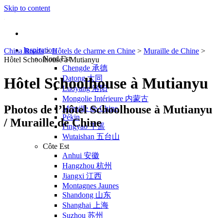
Skip to content
Inspiration
China Roads
>
Hôtels de charme en Chine
>
Muraille de Chine
>
Nord Est
Hôtel Schoolhouse à Mutianyu
Chengde 承德
Datong 大同
Hôtel Schoolhouse à Mutianyu
Luoyang 洛阳
Mongolie Intérieure 内蒙古
Photos de l’hôtel Schoolhouse à Mutianyu
Muraille de Chine
Pékin
/ Muraille de Chine
Pingyao 平遥
Wutaishan 五台山
Côte Est
Anhui 安徽
Hangzhou 杭州
Jiangxi 江西
Montagnes Jaunes
Shandong 山东
Shanghai 上海
Suzhou 苏州