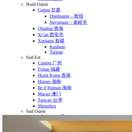
Nord Ouest
Gansu 甘肃
Dunhuang – 敦煌
Jiayuguan – 嘉峪关
Qinghai 青海
Xi’an 西安市
Xinjiang 新疆
Kashgar
Turpan
Sud Est
Canton 广州
Fujian 福建
Hong Kong 香港
Hunan 湖南
Ile d’Hainan 海南
Macao 澳门
Taïwan 台湾
Shenzhen
Sud Ouest
Chongqing 重庆
Guangxi 广西
Guizhou 贵州