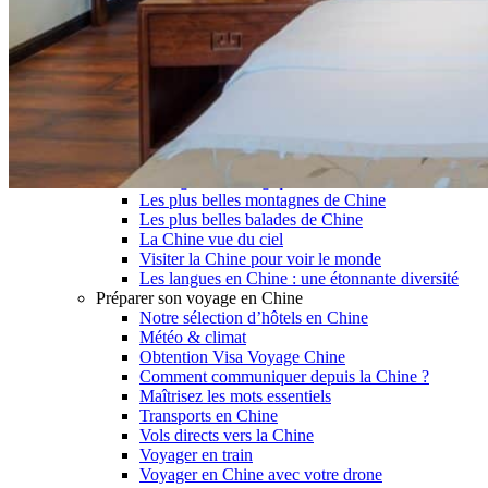
Garanties et engagements Asian Roads
Avis de nos voyageurs
Voyages d’affaires en Chine
Voyage scolaire et culturel en Chine
La Chine & ses secrets
Présentation de la Chine
Cuisines de Chine
Les Minorités Ethniques Chinoises
Fêtes traditionnelles & vacances en Chine
Les signes astrologiques Chinois
Les plus belles montagnes de Chine
Les plus belles balades de Chine
La Chine vue du ciel
Visiter la Chine pour voir le monde
Les langues en Chine : une étonnante diversité
Préparer son voyage en Chine
Notre sélection d’hôtels en Chine
Météo & climat
Obtention Visa Voyage Chine
Comment communiquer depuis la Chine ?
Maîtrisez les mots essentiels
Transports en Chine
Vols directs vers la Chine
Voyager en train
Voyager en Chine avec votre drone