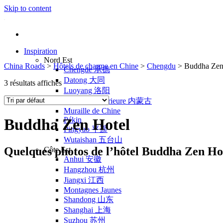
Skip to content
Inspiration
Nord Est
China Roads
>
Hôtels de charme en Chine
>
Chengdu
>
Buddha Zen
Chengde 承德
Datong 大同
3 résultats affichés
Luoyang 洛阳
Mongolie Intérieure 内蒙古
Muraille de Chine
Pékin
Buddha Zen Hotel
Pingyao 平遥
Wutaishan 五台山
Quelques photos de l’hôtel Buddha Zen Ho
Côte Est
Anhui 安徽
Hangzhou 杭州
Jiangxi 江西
Montagnes Jaunes
Shandong 山东
Shanghai 上海
Suzhou 苏州