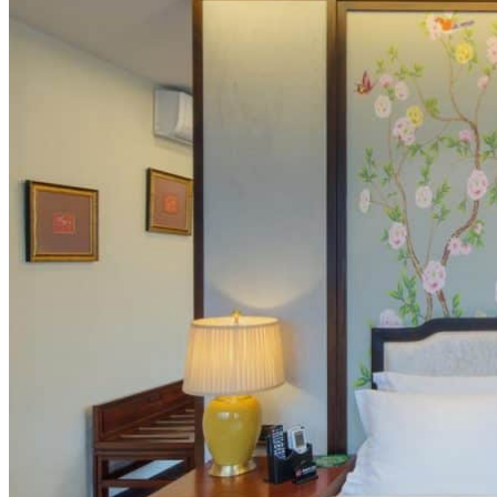
Hubei
Sichuan 四川
Tibet 西藏
Yunnan 云南
Circuits
Organisation
Circuits sur mesure
Nos Petits Groupes
Ambiance
Classique et incontournables
Culture & expériences
Nature et grands paysages
Famille et enfants
Trekking et aventure
Luxe et exception
Où et quand partir ?
Printemps
Eté
Automne
Hiver
Infos pratiques
Notre agence
Notre agence en Chine
Réseau Asian Roads