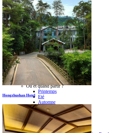
Hubei
Sichuan 四川
Tibet 西藏
Yunnan 云南
Circuits
Organisation
Circuits sur mesure
Nos Petits Groupes
Ambiance
Classique et incontournables
Culture & expériences
Nature et grands paysages
Famille et enfants
Trekking et aventure
Luxe et exception
Où et quand partir ?
Printemps
Hongzhushan Hotel
Eté
Automne
Hiver
Infos pratiques
Notre agence
Notre agence en Chine
Réseau Asian Roads