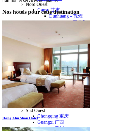
tradition et services de qualité.
Nord Ouest
Gansu 甘肃
Nos hôtels pour cette destination
Dunhuang – 敦煌
Jiayuguan – 嘉峪关
Qinghai 青海
Xi’an 西安市
Xinjiang 新疆
Kashgar
Turpan
Sud Est
Canton 广州
Fujian 福建
Hong Kong 香港
Hunan 湖南
Ile d’Hainan 海南
Macao 澳门
Taïwan 台湾
Shenzhen
Sud Ouest
Chongqing 重庆
Hong Zhu Shan Hotel
Guangxi 广西
Guizhou 贵州