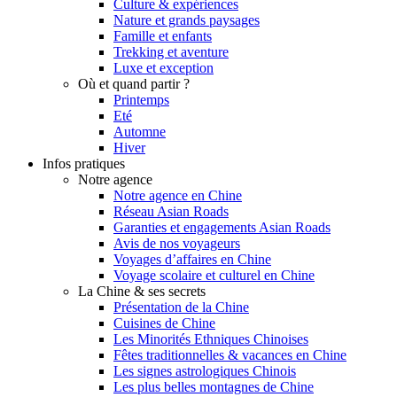
Culture & expériences
Nature et grands paysages
Famille et enfants
Trekking et aventure
Luxe et exception
Où et quand partir ?
Printemps
Eté
Automne
Hiver
Infos pratiques
Notre agence
Notre agence en Chine
Réseau Asian Roads
Garanties et engagements Asian Roads
Avis de nos voyageurs
Voyages d’affaires en Chine
Voyage scolaire et culturel en Chine
La Chine & ses secrets
Présentation de la Chine
Cuisines de Chine
Les Minorités Ethniques Chinoises
Fêtes traditionnelles & vacances en Chine
Les signes astrologiques Chinois
Les plus belles montagnes de Chine