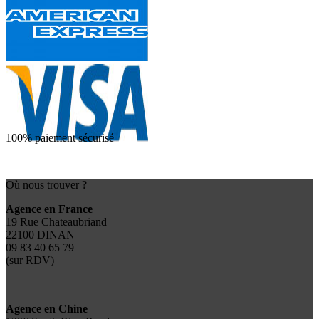
100% paiement sécurisé
Où nous trouver ?
Agence en France
19 Rue Chateaubriand
22100 DINAN
09 83 40 65 79
(sur RDV)
Agence en Chine