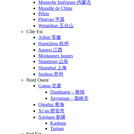
Mongolie Intérieure 内蒙古
Muraille de Chine
Pékin
Pingyao 平遥
Wutaishan 五台山
Côte Est
Anhui 安徽
Hangzhou 杭州
Jiangxi 江西
Montagnes Jaunes
Shandong 山东
Shanghai 上海
Suzhou 苏州
Nord Ouest
Gansu 甘肃
Dunhuang – 敦煌
Jiayuguan – 嘉峪关
Qinghai 青海
Xi’an 西安市
Xinjiang 新疆
Kashgar
Turpan
Sud Est