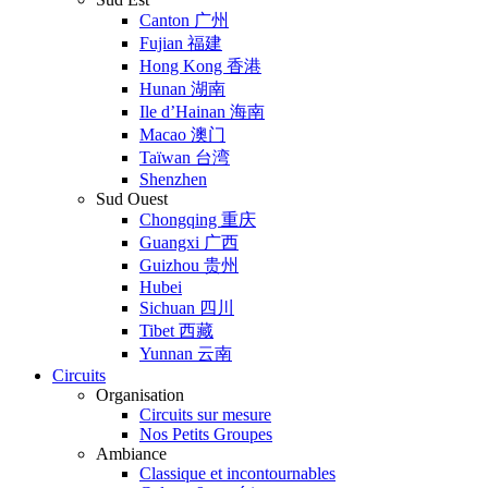
Canton 广州
Fujian 福建
Hong Kong 香港
Hunan 湖南
Ile d’Hainan 海南
Macao 澳门
Taïwan 台湾
Shenzhen
Sud Ouest
Chongqing 重庆
Guangxi 广西
Guizhou 贵州
Hubei
Sichuan 四川
Tibet 西藏
Yunnan 云南
Circuits
Organisation
Circuits sur mesure
Nos Petits Groupes
Ambiance
Classique et incontournables