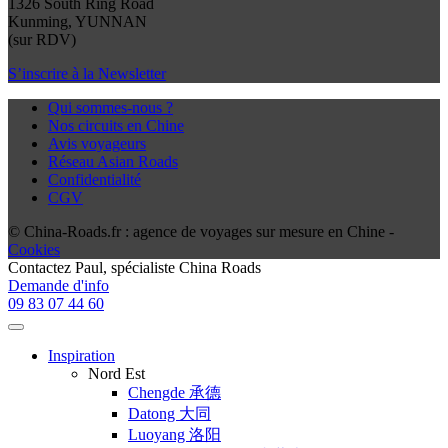
1326 South Ring Road
Kunming, YUNNAN
(sur RDV)
S’inscrire à la Newsletter
Qui sommes-nous ?
Nos circuits en Chine
Avis voyageurs
Réseau Asian Roads
Confidentialité
CGV
© China-Roads.fr : agence de voyages sur mesure en Chine -
Cookies
Contactez
Paul
, spécialiste China Roads
Demande d'info
09 83 07 44 60
Inspiration
Nord Est
Chengde 承德
Datong 大同
Luoyang 洛阳