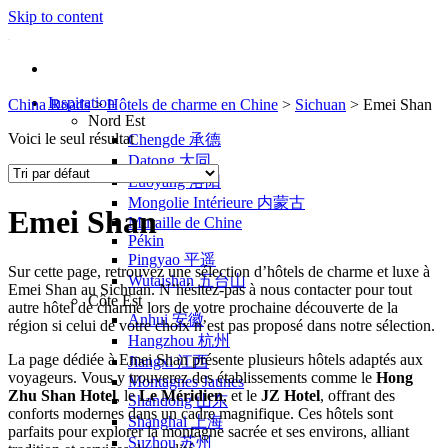
Skip to content
Inspiration
China Roads
>
Hôtels de charme en Chine
>
Sichuan
>
Emei Shan
Nord Est
Voici le seul résultat
Chengde 承德
Datong 大同
Luoyang 洛阳
Mongolie Intérieure 内蒙古
Emei Shan
Muraille de Chine
Pékin
Pingyao 平遥
Sur cette page, retrouvez une sélection d’hôtels de charme et luxe à
Wutaishan 五台山
Emei Shan au Sichuan. N’hésitez-pas à nous contacter pour tout
Côte Est
autre hôtel de charme lors de votre prochaine découverte de la
Anhui 安徽
région si celui de votre choix n’est pas proposé dans notre sélection.
Hangzhou 杭州
La page dédiée à Emei Shan présente plusieurs hôtels adaptés aux
Jiangxi 江西
voyageurs. Vous y trouverez des établissements comme le
Hong
Montagnes Jaunes
Zhu Shan Hotel
, le
Le Méridien
, et le
JZ Hotel
, offrant des
Shandong 山东
conforts modernes dans un cadre magnifique. Ces hôtels sont
Shanghai 上海
parfaits pour explorer la montagne sacrée et ses environs, alliant
Suzhou 苏州