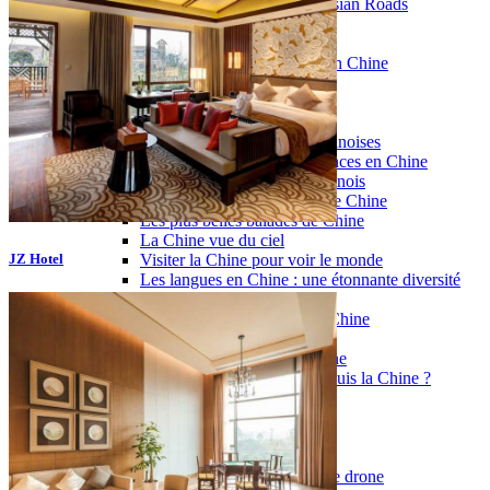
Garanties et engagements Asian Roads
Avis de nos voyageurs
Voyages d’affaires en Chine
Voyage scolaire et culturel en Chine
La Chine & ses secrets
Présentation de la Chine
Cuisines de Chine
Les Minorités Ethniques Chinoises
Fêtes traditionnelles & vacances en Chine
Les signes astrologiques Chinois
Les plus belles montagnes de Chine
Les plus belles balades de Chine
La Chine vue du ciel
Visiter la Chine pour voir le monde
JZ Hotel
Les langues en Chine : une étonnante diversité
Préparer son voyage en Chine
Notre sélection d’hôtels en Chine
Météo & climat
Obtention Visa Voyage Chine
Comment communiquer depuis la Chine ?
Maîtrisez les mots essentiels
Transports en Chine
Vols directs vers la Chine
Voyager en train
Voyager en Chine avec votre drone