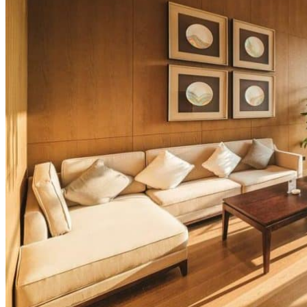
Hubei
Sichuan 四川
Tibet 西藏
Yunnan 云南
Circuits
Organisation
Circuits sur mesure
Nos Petits Groupes
Ambiance
Classique et incontournables
Culture & expériences
Nature et grands paysages
Famille et enfants
Trekking et aventure
Luxe et exception
Où et quand partir ?
Printemps
Eté
Automne
Hiver
Infos pratiques
Notre agence
Notre agence en Chine
Réseau Asian Roads