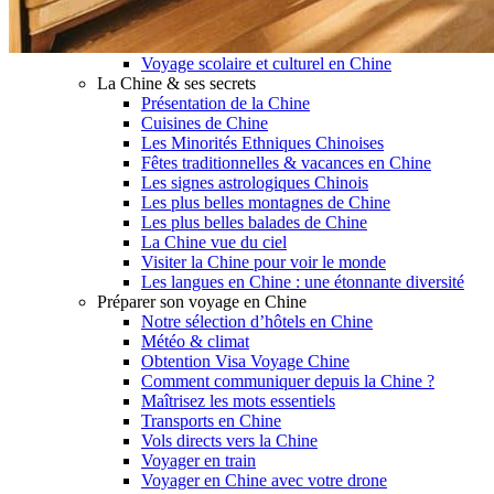
Garanties et engagements Asian Roads
Avis de nos voyageurs
Voyages d’affaires en Chine
Voyage scolaire et culturel en Chine
La Chine & ses secrets
Présentation de la Chine
Cuisines de Chine
Les Minorités Ethniques Chinoises
Fêtes traditionnelles & vacances en Chine
Les signes astrologiques Chinois
Les plus belles montagnes de Chine
Les plus belles balades de Chine
La Chine vue du ciel
Visiter la Chine pour voir le monde
Les langues en Chine : une étonnante diversité
Préparer son voyage en Chine
Notre sélection d’hôtels en Chine
Météo & climat
Obtention Visa Voyage Chine
Comment communiquer depuis la Chine ?
Maîtrisez les mots essentiels
Transports en Chine
Vols directs vers la Chine
Voyager en train
Voyager en Chine avec votre drone