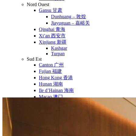
Nord Ouest
Gansu 甘肃
Dunhuang – 敦煌
Jiayuguan – 嘉峪关
Qinghai 青海
Xi’an 西安市
Xinjiang 新疆
Kashgar
Turpan
Sud Est
Canton 广州
Fujian 福建
Hong Kong 香港
Hunan 湖南
Ile d’Hainan 海南
Macao 澳门
Taïwan 台湾
Shenzhen
Sud Ouest
Chongqing 重庆
Guangxi 广西
Guizhou 贵州