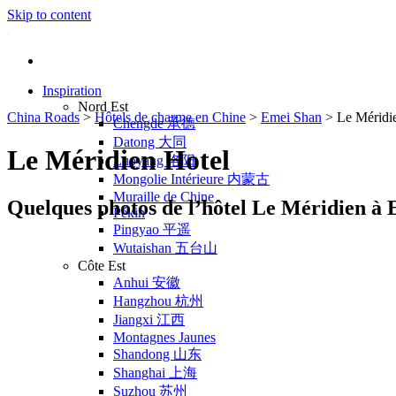
Skip to content
Inspiration
Nord Est
China Roads
>
Hôtels de charme en Chine
>
Emei Shan
>
Le Méridi
Chengde 承德
Datong 大同
Le Méridien Hotel
Luoyang 洛阳
Mongolie Intérieure 内蒙古
Muraille de Chine
Quelques photos de l’hôtel Le Méridien à
Pékin
Pingyao 平遥
Wutaishan 五台山
Côte Est
Anhui 安徽
Hangzhou 杭州
Jiangxi 江西
Montagnes Jaunes
Shandong 山东
Shanghai 上海
Suzhou 苏州