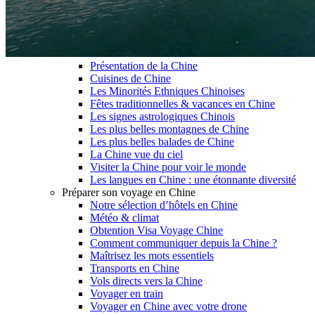
Garanties et engagements Asian Roads
Avis de nos voyageurs
Voyages d’affaires en Chine
Voyage scolaire et culturel en Chine
La Chine & ses secrets
Présentation de la Chine
Cuisines de Chine
Les Minorités Ethniques Chinoises
Fêtes traditionnelles & vacances en Chine
Les signes astrologiques Chinois
Les plus belles montagnes de Chine
Les plus belles balades de Chine
La Chine vue du ciel
Visiter la Chine pour voir le monde
Les langues en Chine : une étonnante diversité
Préparer son voyage en Chine
Notre sélection d’hôtels en Chine
Météo & climat
Obtention Visa Voyage Chine
Comment communiquer depuis la Chine ?
Maîtrisez les mots essentiels
Transports en Chine
Vols directs vers la Chine
Voyager en train
Voyager en Chine avec votre drone