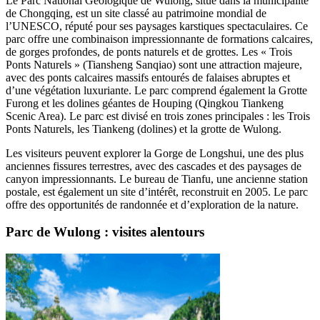
Le Parc National Géologique de Wulong, situé dans la municipalité
de Chongqing, est un site classé au patrimoine mondial de
l’UNESCO, réputé pour ses paysages karstiques spectaculaires. Ce
parc offre une combinaison impressionnante de formations calcaires,
de gorges profondes, de ponts naturels et de grottes. Les « Trois
Ponts Naturels » (Tiansheng Sanqiao) sont une attraction majeure,
avec des ponts calcaires massifs entourés de falaises abruptes et
d’une végétation luxuriante. Le parc comprend également la Grotte
Furong et les dolines géantes de Houping (Qingkou Tiankeng
Scenic Area). Le parc est divisé en trois zones principales : les Trois
Ponts Naturels, les Tiankeng (dolines) et la grotte de Wulong.
Les visiteurs peuvent explorer la Gorge de Longshui, une des plus
anciennes fissures terrestres, avec des cascades et des paysages de
canyon impressionnants. Le bureau de Tianfu, une ancienne station
postale, est également un site d’intérêt, reconstruit en 2005. Le parc
offre des opportunités de randonnée et d’exploration de la nature.
Parc de Wulong : visites alentours