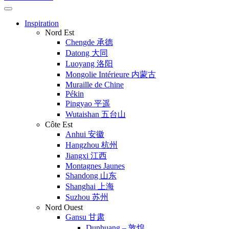
Inspiration
Nord Est
Chengde 承德
Datong 大同
Luoyang 洛阳
Mongolie Intérieure 内蒙古
Muraille de Chine
Pékin
Pingyao 平遥
Wutaishan 五台山
Côte Est
Anhui 安徽
Hangzhou 杭州
Jiangxi 江西
Montagnes Jaunes
Shandong 山东
Shanghai 上海
Suzhou 苏州
Nord Ouest
Gansu 甘肃
Dunhuang – 敦煌