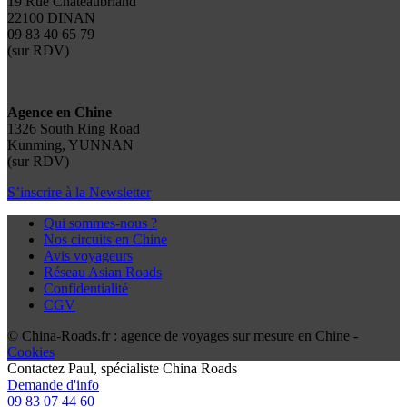
19 Rue Chateaubriand
22100 DINAN
09 83 40 65 79
(sur RDV)
Agence en Chine
1326 South Ring Road
Kunming, YUNNAN
(sur RDV)
S’inscrire à la Newsletter
Qui sommes-nous ?
Nos circuits en Chine
Avis voyageurs
Réseau Asian Roads
Confidentialité
CGV
© China-Roads.fr : agence de voyages sur mesure en Chine -
Cookies
Contactez
Paul
, spécialiste China Roads
Demande d'info
09 83 07 44 60