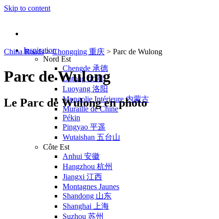
Skip to content
Inspiration
China Roads
>
Chongqing 重庆
>
Parc de Wulong
Nord Est
Chengde 承德
Parc de Wulong
Datong 大同
Luoyang 洛阳
Mongolie Intérieure 内蒙古
Le Parc de Wulong en photo
Muraille de Chine
Pékin
Pingyao 平遥
Wutaishan 五台山
Côte Est
Anhui 安徽
Hangzhou 杭州
Jiangxi 江西
Montagnes Jaunes
Shandong 山东
Shanghai 上海
Suzhou 苏州