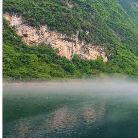
Hubei
Sichuan 四川
Tibet 西藏
Yunnan 云南
Circuits
Organisation
Circuits sur mesure
Nos Petits Groupes
Ambiance
Classique et incontournables
Culture & expériences
Nature et grands paysages
Famille et enfants
Trekking et aventure
Luxe et exception
Où et quand partir ?
Printemps
Eté
Automne
Hiver
Infos pratiques
Notre agence
Notre agence en Chine
Réseau Asian Roads