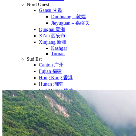
Nord Ouest
Gansu 甘肃
Dunhuang – 敦煌
Jiayuguan – 嘉峪关
Qinghai 青海
Xi’an 西安市
Xinjiang 新疆
Kashgar
Turpan
Sud Est
Canton 广州
Fujian 福建
Hong Kong 香港
Hunan 湖南
Ile d’Hainan 海南
Macao 澳门
Taïwan 台湾
Shenzhen
Sud Ouest
Chongqing 重庆
Guangxi 广西
Guizhou 贵州