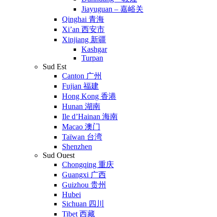
Jiayuguan – 嘉峪关
Qinghai 青海
Xi’an 西安市
Xinjiang 新疆
Kashgar
Turpan
Sud Est
Canton 广州
Fujian 福建
Hong Kong 香港
Hunan 湖南
Ile d’Hainan 海南
Macao 澳门
Taïwan 台湾
Shenzhen
Sud Ouest
Chongqing 重庆
Guangxi 广西
Guizhou 贵州
Hubei
Sichuan 四川
Tibet 西藏