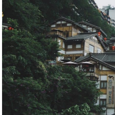
Hubei
Sichuan 四川
Tibet 西藏
Yunnan 云南
Circuits
Organisation
Circuits sur mesure
Nos Petits Groupes
Ambiance
Classique et incontournables
Culture & expériences
Nature et grands paysages
Famille et enfants
Trekking et aventure
Luxe et exception
Où et quand partir ?
Printemps
Eté
Automne
Hiver
Infos pratiques
Notre agence
Notre agence en Chine
Réseau Asian Roads