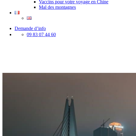
Vaccins pour votre voyage en Chine
Mal des montagnes
Demande d’info
09 83 07 44 60