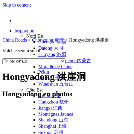
Skip to content
Inspiration
Nord Est
China Roads
>
Chongqing 重庆
>
Hongyadong 洪崖洞
Chengde 承德
Datong 大同
Voici le seul résultat
Luoyang 洛阳
Mongolie Intérieure 内蒙古
Muraille de Chine
Pékin
Hongyadong 洪崖洞
Pingyao 平遥
Wutaishan 五台山
Côte Est
Hongyadong en photos
Anhui 安徽
Hangzhou 杭州
Jiangxi 江西
Montagnes Jaunes
Shandong 山东
Shanghai 上海
Suzhou 苏州