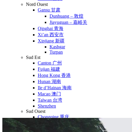
Nord Ouest
Gansu 甘肃
Dunhuang – 敦煌
Jiayuguan – 嘉峪关
Qinghai 青海
Xi’an 西安市
Xinjiang 新疆
Kashgar
Turpan
Sud Est
Canton 广州
Fujian 福建
Hong Kong 香港
Hunan 湖南
Ile d’Hainan 海南
Macao 澳门
Taïwan 台湾
Shenzhen
Sud Ouest
Chongqing 重庆
Guangxi 广西
Guizhou 贵州