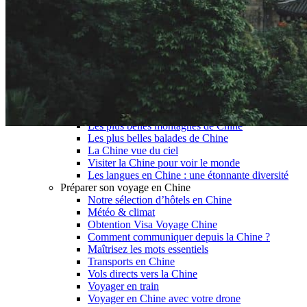
Garanties et engagements Asian Roads
Avis de nos voyageurs
Voyages d’affaires en Chine
Voyage scolaire et culturel en Chine
La Chine & ses secrets
Présentation de la Chine
Cuisines de Chine
Les Minorités Ethniques Chinoises
Fêtes traditionnelles & vacances en Chine
Les signes astrologiques Chinois
Les plus belles montagnes de Chine
Les plus belles balades de Chine
La Chine vue du ciel
Visiter la Chine pour voir le monde
Les langues en Chine : une étonnante diversité
Préparer son voyage en Chine
Notre sélection d’hôtels en Chine
Météo & climat
Obtention Visa Voyage Chine
Comment communiquer depuis la Chine ?
Maîtrisez les mots essentiels
Transports en Chine
Vols directs vers la Chine
Voyager en train
Voyager en Chine avec votre drone