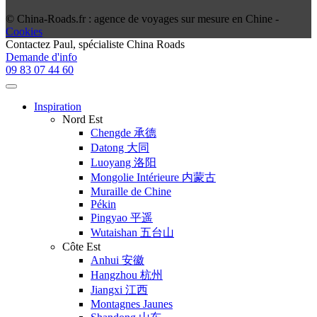
© China-Roads.fr : agence de voyages sur mesure en Chine -
Cookies
Contactez
Paul
, spécialiste China Roads
Demande d'info
09 83 07 44 60
Inspiration
Nord Est
Chengde 承德
Datong 大同
Luoyang 洛阳
Mongolie Intérieure 内蒙古
Muraille de Chine
Pékin
Pingyao 平遥
Wutaishan 五台山
Côte Est
Anhui 安徽
Hangzhou 杭州
Jiangxi 江西
Montagnes Jaunes