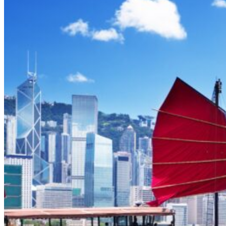
Nord Ouest
Gansu 甘肃
Dunhuang – 敦煌
Jiayuguan – 嘉峪关
Qinghai 青海
Xi’an 西安市
Xinjiang 新疆
Kashgar
Turpan
Sud Est
Canton 广州
Fujian 福建
Hong Kong 香港
Hunan 湖南
Ile d’Hainan 海南
Macao 澳门
Taïwan 台湾
Shenzhen
Sud Ouest
Chongqing 重庆
Guangxi 广西
Guizhou 贵州