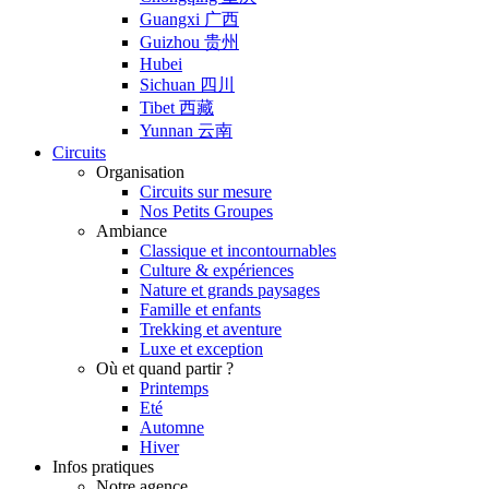
Guangxi 广西
Guizhou 贵州
Hubei
Sichuan 四川
Tibet 西藏
Yunnan 云南
Circuits
Organisation
Circuits sur mesure
Nos Petits Groupes
Ambiance
Classique et incontournables
Culture & expériences
Nature et grands paysages
Famille et enfants
Trekking et aventure
Luxe et exception
Où et quand partir ?
Printemps
Eté
Automne
Hiver
Infos pratiques
Notre agence