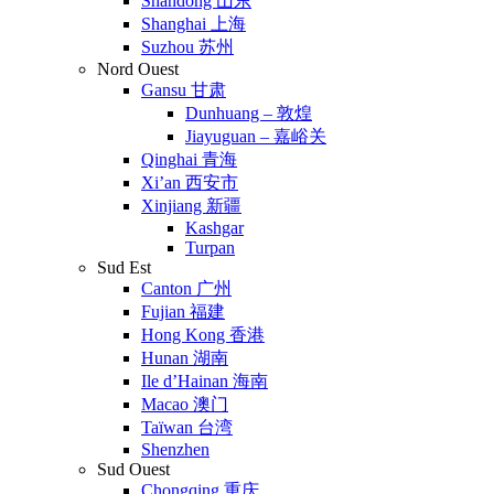
Shandong 山东
Shanghai 上海
Suzhou 苏州
Nord Ouest
Gansu 甘肃
Dunhuang – 敦煌
Jiayuguan – 嘉峪关
Qinghai 青海
Xi’an 西安市
Xinjiang 新疆
Kashgar
Turpan
Sud Est
Canton 广州
Fujian 福建
Hong Kong 香港
Hunan 湖南
Ile d’Hainan 海南
Macao 澳门
Taïwan 台湾
Shenzhen
Sud Ouest
Chongqing 重庆