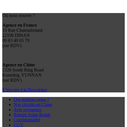
Où nous trouver ?
Agence en France
19 Rue Chateaubriand
22100 DINAN
09 83 40 65 79
(sur RDV)
Agence en Chine
1326 South Ring Road
Kunming, YUNNAN
(sur RDV)
S’inscrire à la Newsletter
Qui sommes-nous ?
Nos circuits en Chine
Avis voyageurs
Réseau Asian Roads
Confidentialité
CGV