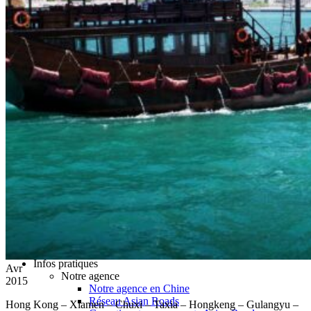
Hubei
Sichuan 四川
Tibet 西藏
Yunnan 云南
Circuits
Organisation
Circuits sur mesure
Nos Petits Groupes
Ambiance
Classique et incontournables
Culture & expériences
Nature et grands paysages
Famille et enfants
Trekking et aventure
Luxe et exception
Où et quand partir ?
Printemps
Eté
Automne
Hiver
Infos pratiques
Avr
Notre agence
2015
Notre agence en Chine
Réseau Asian Roads
Hong Kong – Xiamen – Chuxi – Taxia – Hongkeng – Gulangyu –