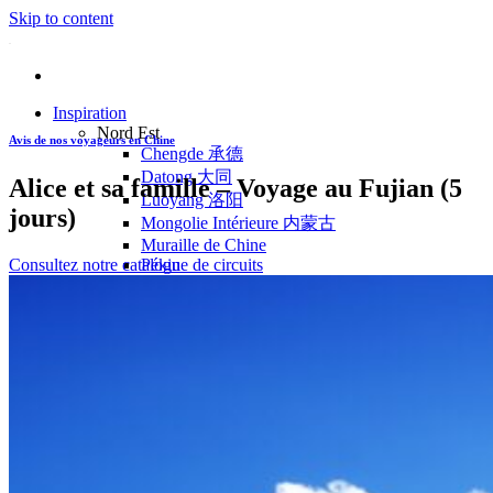
Skip to content
Inspiration
Nord Est
Avis de nos voyageurs en Chine
Chengde 承德
Datong 大同
Alice et sa famille – Voyage au Fujian (5
Luoyang 洛阳
jours)
Mongolie Intérieure 内蒙古
Muraille de Chine
Consultez notre catalogue de circuits
Pékin
Pingyao 平遥
Wutaishan 五台山
Côte Est
Anhui 安徽
Hangzhou 杭州
Jiangxi 江西
Montagnes Jaunes
Shandong 山东
Shanghai 上海
Suzhou 苏州