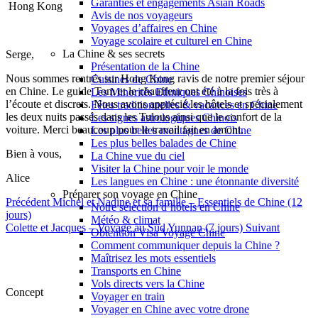
Garanties et engagements Asian Roads
Hong Kong
Avis de nos voyageurs
Voyages d’affaires en Chine
Voyage scolaire et culturel en Chine
La Chine & ses secrets
Serge,
Présentation de la Chine
Nous sommes rentrés sur Hong Kong ravis de notre premier séjour
Cuisines de Chine
en Chine. Le guide Tom et le chauffeur ont été à la fois très à
Les Minorités Ethniques Chinoises
l’écoute et discrets. Nous avons apprécié les hôtels et spécialement
Fêtes traditionnelles & vacances en Chine
les deux nuits passés dans les Tulous ainsi que le confort de la
Les signes astrologiques Chinois
voiture. Merci beaucoup pour le travail fait en amont.
Les plus belles montagnes de Chine
Les plus belles balades de Chine
Bien à vous,
La Chine vue du ciel
Visiter la Chine pour voir le monde
Alice
Les langues en Chine : une étonnante diversité
Préparer son voyage en Chine
Précédent
Michel et Nadine et sa famille – Essentiels de Chine (12
Notre sélection d’hôtels en Chine
jours)
Météo & climat
Colette et Jacques – Voyage au Sud Yunnan (7 jours)
Suivant
Obtention Visa Voyage Chine
Comment communiquer depuis la Chine ?
Maîtrisez les mots essentiels
Transports en Chine
Vols directs vers la Chine
Concept
Voyager en train
Voyager en Chine avec votre drone