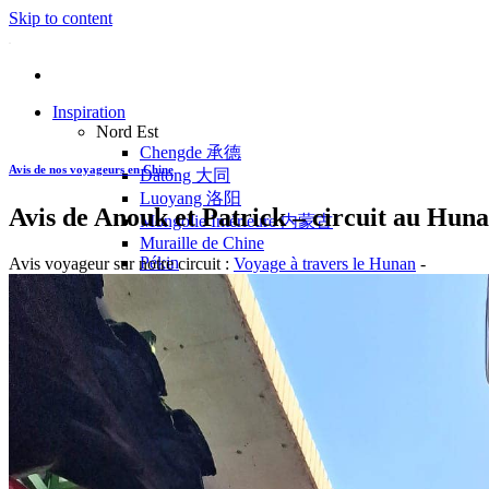
Skip to content
Inspiration
Nord Est
Chengde 承德
Avis de nos voyageurs en Chine
Datong 大同
Luoyang 洛阳
Avis de Anouk et Patrick – circuit au Huna
Mongolie Intérieure 内蒙古
Muraille de Chine
Pékin
Avis voyageur sur notre circuit :
Voyage à travers le Hunan
-
Pingyao 平遥
Wutaishan 五台山
Côte Est
Anhui 安徽
Hangzhou 杭州
Jiangxi 江西
Montagnes Jaunes
Shandong 山东
Shanghai 上海
Suzhou 苏州