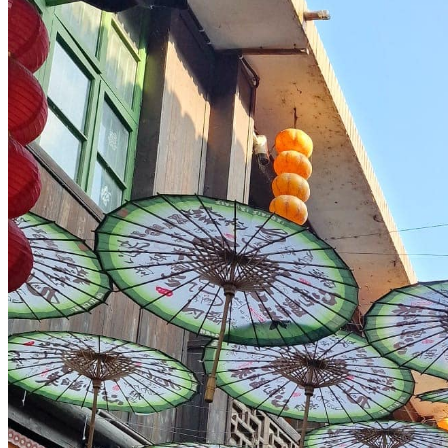
Nord Ouest
Gansu 甘肃
Dunhuang – 敦煌
Jiayuguan – 嘉峪关
Qinghai 青海
Xi’an 西安市
Xinjiang 新疆
Kashgar
Turpan
Sud Est
Canton 广州
Fujian 福建
Hong Kong 香港
Hunan 湖南
Ile d’Hainan 海南
Macao 澳门
Taïwan 台湾
Shenzhen
Sud Ouest
Chongqing 重庆
Guangxi 广西
Guizhou 贵州