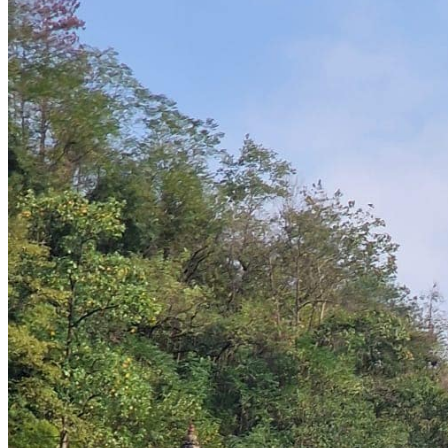
Vaccins pour votre voyage en Chine
Mal des montagnes
Demande d’info
09 83 07 44 60