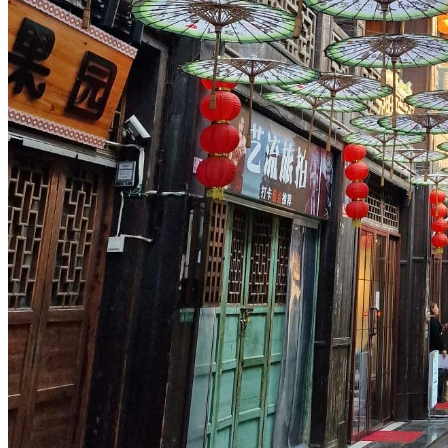
Hubei
Sichuan 四川
Tibet 西藏
Yunnan 云南
Circuits
Organisation
Circuits sur mesure
Nos Petits Groupes
Ambiance
Classique et incontournables
Culture & expériences
Nature et grands paysages
Famille et enfants
Trekking et aventure
Luxe et exception
Où et quand partir ?
Printemps
Eté
Automne
Hiver
Infos pratiques
Notre agence
Notre agence en Chine
Réseau Asian Roads