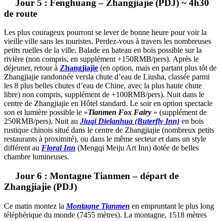
Jour 5 : Fenghuang – Zhangjiajie (PDJ) ~ 4h30
de route
Les plus courageux pourront se lever de bonne heure pour voir la
vieille ville sans les touristes. Perdez-vous à travers les nombreuses
petits ruelles de la ville.
Balade en bateau en bois possible sur la
rivière (non compris, en supplément +150RMB/pers).
Après le
déjeuner, retour à
Zhangjiajie
(en option, mais en partant plus tôt de
Zhangjiajie randonnée vers
la chute d’eau de Liusha,
classée parmi
les 8 plus belles chutes d’eau de Chine, avec la plus haute chute
libre) non compris, supplément de +100RMB/pers). Nuit dans le
centre de Zhangjiajie en Hôtel standard.
Le soir en option spectacle
son et lumière possible le »
Tianmen Fox Fairy
» (supplément de
250RMB/pers).
Nuit au
Jiuqi Dielanhua (Buterfly Inn)
en bois
rustique chinois situé dans le centre de Zhangjiajie (nombreux petits
restaurants à proximité), ou dans le même secteur et dans un style
différent au
Floral Inn
(Mengqi Meiju Art Inn) dotée de belles
chambre lumineuses.
Jour 6 : Montagne Tianmen – départ de
Zhangjiajie (PDJ)
Ce matin montez la
Montagne Tianmen
en empruntant le plus long
téléphérique du monde (7455 mètres). La montagne, 1518 mètres