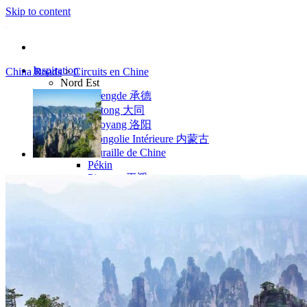
Skip to content
Inspiration
China Roads
>
Circuits en Chine
Nord Est
Chengde 承德
Datong 大同
Luoyang 洛阳
Mongolie Intérieure 内蒙古
Muraille de Chine
Pékin
Pingyao 平遥
Wutaishan 五台山
Côte Est
Anhui 安徽
Hangzhou 杭州
Jiangxi 江西
Montagnes Jaunes
Shandong 山东
Shanghai 上海
Suzhou 苏州