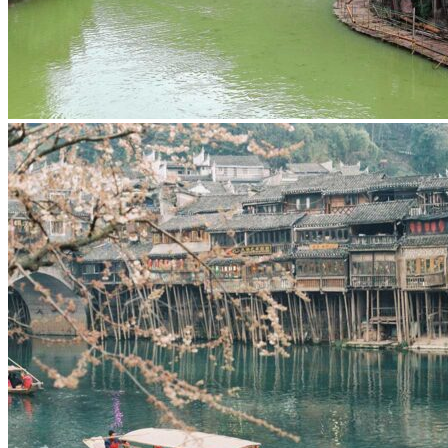
Garanties et engagements Asian Roads
Avis de nos voyageurs
Voyages d’affaires en Chine
Voyage scolaire et culturel en Chine
La Chine & ses secrets
Présentation de la Chine
Cuisines de Chine
Les Minorités Ethniques Chinoises
Fêtes traditionnelles & vacances en Chine
Les signes astrologiques Chinois
Les plus belles montagnes de Chine
Les plus belles balades de Chine
La Chine vue du ciel
Visiter la Chine pour voir le monde
Les langues en Chine : une étonnante diversité
Préparer son voyage en Chine
Notre sélection d’hôtels en Chine
Météo & climat
Obtention Visa Voyage Chine
Comment communiquer depuis la Chine ?
Maîtrisez les mots essentiels
Transports en Chine
Vols directs vers la Chine
Voyager en train
Voyager en Chine avec votre drone