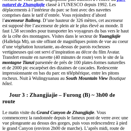
naturel de Zhangjiajie
classé à l’UNESCO depuis 1992.
Les
déplacements à l’intérieur du parc se font avec des navettes
comprises dans le tarif d’entrée. Vous rejoindrez d’abord
l’
ascenseur Bailong
. D’une hauteur de 326 mètres, cet ascenseur
est supposé être l’ascenseur de plein air le plus élevé au monde. Il
faut 1,58 secondes pour transporter les voyageurs du bas vers le haut
de la crête de
s
montagne
s
.
Visites dans le secteur de
Yuangjiajie
(Halleluja Mt), un site offrant de magnifiques points de vue au coeur
d’une végétation luxuriante, au-dessus de parois rocheuses
vertigineuses qui ont servi d’inspiration au décor du film Avatar.
Transfert ensuite en navette (40 minutes de route) vers le site de la
montagne Tianzi
parsemée de près de 100 plates-formes naturelles
et de 2000
pic escarpés
et des dizaines de cascades.
Redescente
impressionnante en bas du parc en téléphérique, entre les pitons
rocheux. Nuit à
Wulingyuan
au au
South Mountain View
Boutique
hôtel
.
Jour 3 : Zhangjiajie – Furong (B) ~ 3h00 de
route
Le matin visite du
Grand Canyon de Zhangjiajie
. Vous
commencerez la randonnée depuis le fameux pont de verre avec une
vue plongeante au dessus des gorges, puis vous redescendrez à pied
le grand Canyon (environ 2h00 de marche). L’après midi, route de