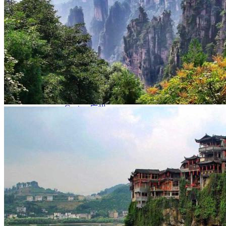
Nord Ouest
Gansu 甘肃
Dunhuang – 敦煌
Jiayuguan – 嘉峪关
Qinghai 青海
Xi’an 西安市
Xinjiang 新疆
Kashgar
Turpan
Sud Est
Canton 广州
Fujian 福建
Hong Kong 香港
Hunan 湖南
Ile d’Hainan 海南
Macao 澳门
Taïwan 台湾
Shenzhen
Sud Ouest
Chongqing 重庆
Guangxi 广西
Guizhou 贵州