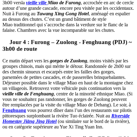
3h00 vers
la
vieille ville
Miao
de Furong
,
accrochée en arc de cercle
autour d’une grande cascade, encore peu visitée par les occidentaux.
Nuit
à Furong au
Tuwang Xing Gong Hotel
,
aménagé en espalier
au dessus des chutes.
C’
est un grand bâtiment de style
Miao
traditionnel qui
s’accroche
dans la verdure sur le flanc de la
falaise.
Chambres
avec la vue
incomparable
sur les chutes.
Jour 4 : Furong – Zuolong - Fenghuang (PDJ) ~
3h00 de route
Ce matin départ vers les
gorges de Zuolong
, moins visités par les
groupes chinois, mais qui mérite le détour. Randonnée de 2h00 sur
des chemin sinueux et escarpés entre les failles des gorges,
parsemées de petites cascades, et de passerelles brinquebalantes.
Déjeuner possible dans le village Miao en haut de la montagne chez
un villageois. Retrouvez votre véhicule puis c
ontinuation vers la
vieille ville de Fenghuang
, centre de la minorité ethnique Miao
. (Si
vous ne souhaitez pas randonner, les gorges de Zuolong peuvent
être remplacées par la visite du village Miao de Dehang).
Le soir,
à
Fenghuang
vous pourrez dîner dans l’un des restaurants sur pilotis
pittoresques surplombant la rivière Tuo éclairée.
Nuit au
Riverside
Homestay Jiāng Jing Hotel
(ou similaire sur le bord de la rivière),
ou en catégorie supérieure au Yue Xi Ting Yuan Inn.