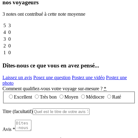
nos voyageurs
3 notes ont contribué à cette note moyenne
5
3
4
0
3
0
2
0
1
0
Dîtes-nous ce que vous en avez pensé...
Laissez un avis
Posez une question
Postez une vidéo
Postez une
photo
Comment qualifiez-vous votre voyage sur-mesure ?
*
Excellent
Très bon
Moyen
Médiocre
Raté
Titre
(facultatif)
Avis
*