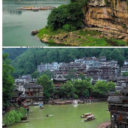
Hubei
Sichuan 四川
Tibet 西藏
Yunnan 云南
Circuits
Organisation
Circuits sur mesure
Nos Petits Groupes
Ambiance
Classique et incontournables
Culture & expériences
Nature et grands paysages
Famille et enfants
Trekking et aventure
Luxe et exception
Où et quand partir ?
Printemps
Eté
Automne
Hiver
Infos pratiques
Notre agence
Notre agence en Chine
Réseau Asian Roads