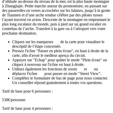
d’altitude au-dessus du niveau de la mer, est la plus haute montagne
à Zhangjiajie. Petite marche
autour du promontoire, en passant sur
des passerelles en verres accrochées sur les falaises, jusqu’à
la grotte
de Tianmen et d’une arche rendue célèbre par des pilotes russes
l’ayant traversé en avion. Descente de la montagne en
empruntant le
plus long escalator du monde, puis à pied sur un grand escalier en
contrebas de l’arche
.
T
ransfert à
la gare ou à l’aéroport vers votre
prochaine destination.
Cliquez sur les marqueurs
de la carte pour visualiser le
descriptif de l’étape concernée.
Pressez l'icône "Passer en plein écran", en haut à droite de la
carte, afin d'avoir le meilleur aperçu du circuit.
Appuyer sur "Echap" pour quitter le mode "Plein écran" ou
cliquez à nouveau sur l'icône en haut à droite.
Utilisez également les fonctions de zoom
et
ou
déplacez l'icône
pour passer en mode "Street View".
Complétez le formulaire de bas de page pour nous contacter.
Un conseiller répond gratuitement à toutes vos questions.
Tarif de base pour 6 personnes :
538€
/personne
Tarif de base pour 4 personnes :