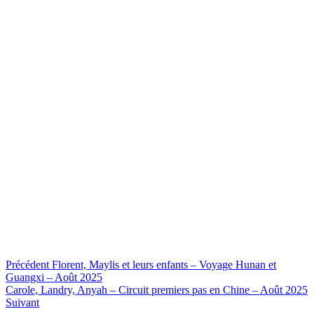
Précédent
Florent, Maylis et leurs enfants – Voyage Hunan et
Guangxi – Août 2025
Carole, Landry, Anyah – Circuit premiers pas en Chine – Août 2025
Suivant