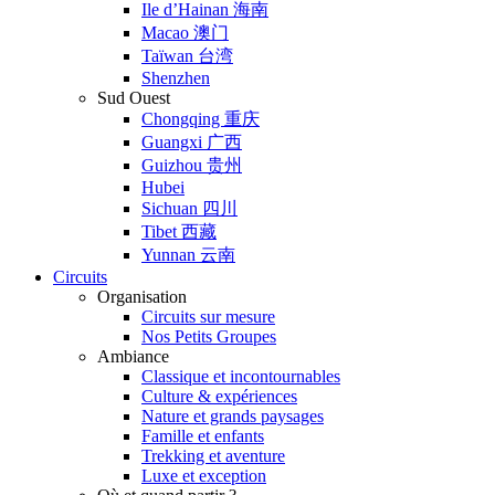
Ile d’Hainan 海南
Macao 澳门
Taïwan 台湾
Shenzhen
Sud Ouest
Chongqing 重庆
Guangxi 广西
Guizhou 贵州
Hubei
Sichuan 四川
Tibet 西藏
Yunnan 云南
Circuits
Organisation
Circuits sur mesure
Nos Petits Groupes
Ambiance
Classique et incontournables
Culture & expériences
Nature et grands paysages
Famille et enfants
Trekking et aventure
Luxe et exception