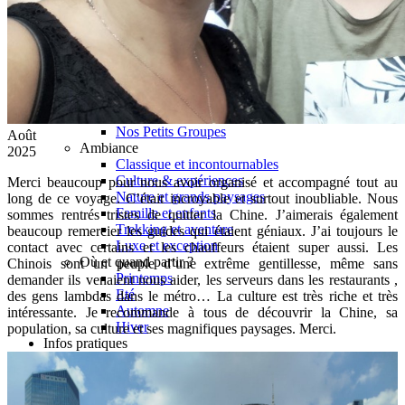
Hubei
Sichuan 四川
Tibet 西藏
Yunnan 云南
Circuits
Organisation
Circuits sur mesure
Nos Petits Groupes
Août
Ambiance
2025
Classique et incontournables
Culture & expériences
Merci beaucoup pour nous avoir organisé et accompagné tout au
Nature et grands paysages
long de ce voyage. C’était incroyable et surtout inoubliable. Nous
Famille et enfants
sommes rentrés tristes de quitter la Chine. J’aimerais également
Trekking et aventure
beaucoup remercier les guides qui étaient géniaux. J’ai toujours le
Luxe et exception
contact avec certains et les chauffeurs étaient super aussi. Les
Où et quand partir ?
Chinois sont un peuple d’une extrême gentillesse, même sans
Printemps
demander ils venaient nous aider, les serveurs dans les restaurants ,
Eté
des gens lambdas dans le métro… La culture est très riche et très
Automne
intéressante. Je recommande à tous de découvrir la Chine, sa
Hiver
population, sa culture et ses magnifiques paysages. Merci.
Infos pratiques
Notre agence
Notre agence en Chine
Réseau Asian Roads