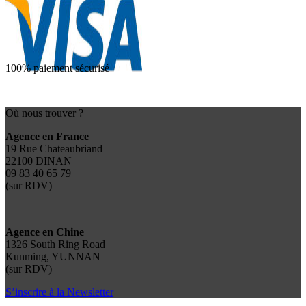
100% paiement sécurisé
Où nous trouver ?
Agence en France
19 Rue Chateaubriand
22100 DINAN
09 83 40 65 79
(sur RDV)
Agence en Chine
1326 South Ring Road
Kunming, YUNNAN
(sur RDV)
S’inscrire à la Newsletter