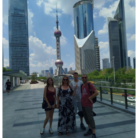
Garanties et engagements Asian Roads
Avis de nos voyageurs
Voyages d’affaires en Chine
Voyage scolaire et culturel en Chine
La Chine & ses secrets
Présentation de la Chine
Cuisines de Chine
Les Minorités Ethniques Chinoises
Fêtes traditionnelles & vacances en Chine
Les signes astrologiques Chinois
Les plus belles montagnes de Chine
Les plus belles balades de Chine
La Chine vue du ciel
Visiter la Chine pour voir le monde
Les langues en Chine : une étonnante diversité
Préparer son voyage en Chine
Notre sélection d’hôtels en Chine
Météo & climat
Obtention Visa Voyage Chine
Comment communiquer depuis la Chine ?
Maîtrisez les mots essentiels
Transports en Chine
Vols directs vers la Chine
Voyager en train
Voyager en Chine avec votre drone