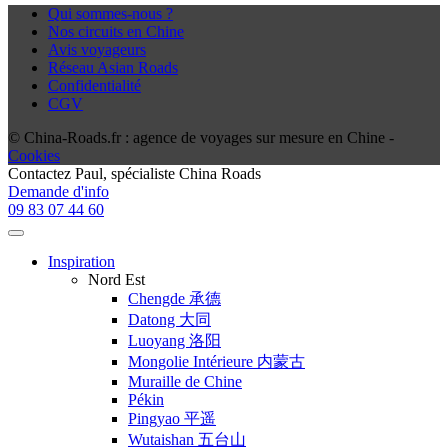
Qui sommes-nous ?
Nos circuits en Chine
Avis voyageurs
Réseau Asian Roads
Confidentialité
CGV
© China-Roads.fr : agence de voyages sur mesure en Chine -
Cookies
Contactez
Paul
, spécialiste China Roads
Demande d'info
09 83 07 44 60
Inspiration
Nord Est
Chengde 承德
Datong 大同
Luoyang 洛阳
Mongolie Intérieure 内蒙古
Muraille de Chine
Pékin
Pingyao 平遥
Wutaishan 五台山