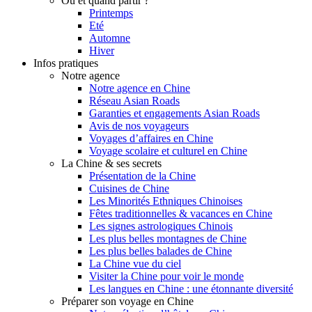
Où et quand partir ?
Printemps
Eté
Automne
Hiver
Infos pratiques
Notre agence
Notre agence en Chine
Réseau Asian Roads
Garanties et engagements Asian Roads
Avis de nos voyageurs
Voyages d’affaires en Chine
Voyage scolaire et culturel en Chine
La Chine & ses secrets
Présentation de la Chine
Cuisines de Chine
Les Minorités Ethniques Chinoises
Fêtes traditionnelles & vacances en Chine
Les signes astrologiques Chinois
Les plus belles montagnes de Chine
Les plus belles balades de Chine
La Chine vue du ciel
Visiter la Chine pour voir le monde
Les langues en Chine : une étonnante diversité
Préparer son voyage en Chine