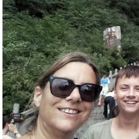
Nord Ouest
Gansu 甘肃
Dunhuang – 敦煌
Jiayuguan – 嘉峪关
Qinghai 青海
Xi’an 西安市
Xinjiang 新疆
Kashgar
Turpan
Sud Est
Canton 广州
Fujian 福建
Hong Kong 香港
Hunan 湖南
Ile d’Hainan 海南
Macao 澳门
Taïwan 台湾
Shenzhen
Sud Ouest
Chongqing 重庆
Guangxi 广西
Guizhou 贵州