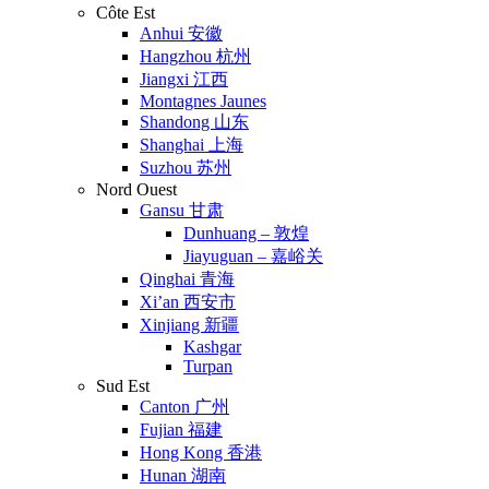
Côte Est
Anhui 安徽
Hangzhou 杭州
Jiangxi 江西
Montagnes Jaunes
Shandong 山东
Shanghai 上海
Suzhou 苏州
Nord Ouest
Gansu 甘肃
Dunhuang – 敦煌
Jiayuguan – 嘉峪关
Qinghai 青海
Xi’an 西安市
Xinjiang 新疆
Kashgar
Turpan
Sud Est
Canton 广州
Fujian 福建
Hong Kong 香港
Hunan 湖南