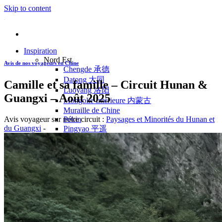
Skip to content
Inspiration
Nord Est
Avis de nos voyageurs en Chine
Chengde 承德
Datong 大同
Camille et sa famille – Circuit Hunan &
Luoyang 洛阳
Guangxi – Août 2025
Mongolie Intérieure 内蒙古
Muraille de Chine
Avis voyageur sur notre circuit :
Paysages et Minorités du Hunan et
Pékin
du Guangxi
-
Pingyao 平遥
Wutaishan 五台山
Côte Est
Anhui 安徽
Hangzhou 杭州
Jiangxi 江西
Montagnes Jaunes
Shandong 山东
Shanghai 上海
Suzhou 苏州