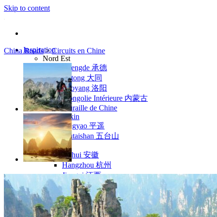
Skip to content
Inspiration
China Roads
>
Circuits en Chine
Nord Est
Chengde 承德
Datong 大同
Luoyang 洛阳
Mongolie Intérieure 内蒙古
Muraille de Chine
Pékin
Pingyao 平遥
Wutaishan 五台山
Côte Est
Anhui 安徽
Hangzhou 杭州
Jiangxi 江西
Montagnes Jaunes
Shandong 山东
Shanghai 上海
Suzhou 苏州