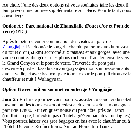
Au choix l’une des deux options (si vous souhaitez faire les deux il
faut prévoir une journée supplémentaire sur place. Pour le tarif, nous
consulter) :
Option A
: Parc national de Zhangjiajie (Fouet d’or et Pont de
verre)
(PDJ)
Après le petit-déjeuner continuation des visites au parc de
Zhangjiajie
. Randonnée le long du chemin panoramique du ruisseau
du fouet d’or (5,8km) accroché aux falaises et aux gorges, avec une
vue en contre-plongée sur les pitons rocheux. Transfert ensuite vers
le Grand Canyon et le pont de verre. Traversée du pont puis
descente à pied en bas du canyon (paysages moins impressionnants
que la veille, et avec beaucoup de touristes sur le pont). Retrouvez le
chauffeur et nuit à Wulingyuan.
Option B avec nuit au sommet en auberge + Yangjiajie
:
Jour 2 :
En fin de journée vous pourrez assister au coucher du soleil
lorsque tout les touristes seront redescendus en bas de la montagne à
partir de 17h00. Nuit en guest house ou petit hôtel près de Tianzi
(confort simple, il n’existe pas d’hôtel agréé en haut des montagnes).
Vous pourrez laisser vos gros bagages en bas avec le chauffeur ou à
l’hôtel. Déjeuner & dîner libres. Nuit au Home Inn Tianzi.