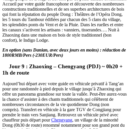
Accueil par votre guide francophone et découverte des nombreuses
constructions traditionnelles et de ses superbes architectures de bois
qui font la réputation du peuple Dong : Théâtres de l’Opéra Dong,
les 5 tours du Tambour édifiées par chacun des 5 clans du village,
les splendides ponts du Vent et de la Pluie. Dans les ruelles et entre
les canaux s’activent les artisans : vanniers, tisserandes…. Nuit à
Zhaoxing dans une maison en bois de style traditionnel (bon
confort), le Indigo Lodge.
En option (sans Danian, avec deux jours en moins) : réduction de
1800RMB/Pers (-230EUR/Pers)
Jour 9 : Zhaoxing – Chengyang (PDJ) ~ 0h20 +
1h de route
Aujourd’hui départ avec votre guide en véhicule privatif à Tang’an
pour une randonnée à pied depuis le village jusqu’à Zhaoxing qui
offre un panorama grandiose sur toute la vallée. Peut-être aurez-vous
la chance d’assister à des chants traditionnels qui célèbrent de
nombreuses circonstances de la vie quotidienne Dong (non
compris). Transfert en véhicule à la gare TGV de Congjiang pour
prendre le train vers Sanjiang. Retrouvez un véhicule privé avec
chauffeur puis départ pour
Chengyang
, un village de la minorité
Dong (0h30 de route) renommé notamment pour son grand pont du