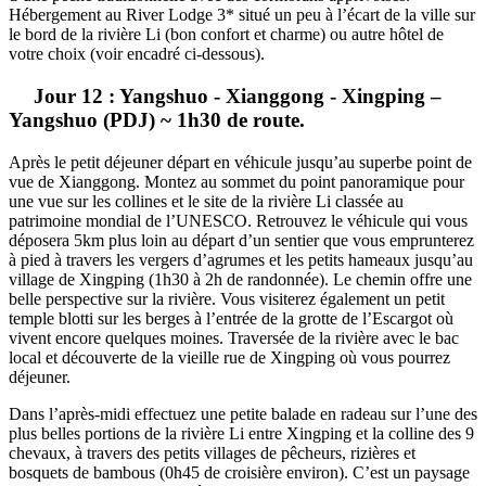
Hébergement au River Lodge 3* situé un peu à l’écart de la ville sur
le bord de la rivière Li (bon confort et charme) ou autre hôtel de
votre choix (voir encadré ci-dessous).
Jour 12 : Yangshuo - Xianggong - Xingping –
Yangshuo (PDJ) ~ 1h30 de route.
Après le petit déjeuner départ en véhicule jusqu’au superbe point de
vue de Xianggong. Montez au sommet du point panoramique pour
une vue sur les collines et le site de la rivière Li classée au
patrimoine mondial de l’UNESCO. Retrouvez le véhicule qui vous
déposera 5km plus loin au départ d’un sentier que vous emprunterez
à pied à travers les vergers d’agrumes et les petits hameaux jusqu’au
village de Xingping (1h30 à 2h de randonnée). Le chemin offre une
belle perspective sur la rivière. Vous visiterez également un petit
temple blotti sur les berges à l’entrée de la grotte de l’Escargot où
vivent encore quelques moines. Traversée de la rivière avec le bac
local et découverte de la vieille rue de Xingping où vous pourrez
déjeuner.
Dans l’après-midi effectuez une petite balade en radeau sur l’une des
plus belles portions de la rivière Li entre Xingping et la colline des 9
chevaux, à travers des petits villages de pêcheurs, rizières et
bosquets de bambous (0h45 de croisière environ). C’est un paysage