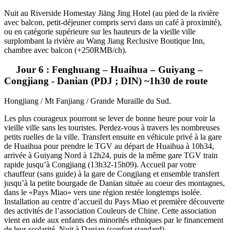
Nuit
au Riverside Homestay Jiāng Jing Hotel
(au pied de la rivière
avec balcon, petit-déjeuner compris servi dans un café à proximité),
ou en catégorie supérieure sur les hauteurs de la vieille ville
surplombant la rivière au
Wang Jiang Reclusive Boutique Inn,
chambre avec balcon
(+250RMB/ch).
Jour 6 : Fenghuang – Huaihua – Guiyang –
Congjiang - Danian (PDJ ; DIN) ~1h30 de route
Hongjiang / Mt Fanjiang / Grande Muraille du Sud.
Les plus courageux pourront se lever de bonne heure pour voir la
vieille ville sans les touristes. Perdez-vous à travers les nombreuses
petits ruelles de la ville. Transfert ensuite en véhicule privé à la gare
de Huaihua pour prendre le
TGV au départ de Huaihua à 10h34,
arrivée à Guiyang Nord à 12h24, puis de la même gare TGV train
rapide jusqu’à Congjiang (13h32-15h09). Accueil par votre
chauffeur (sans guide) à la gare de Congjiang et ensemble transfert
jusqu’à la petite bourgade de Danian située au coeur des montagnes,
dans le «Pays Miao» vers une région restée longtemps isolée.
Installation au centre d’accueil du Pays Miao et première découverte
des activités de l’association Couleurs de Chine. Cette association
vient en aide aux enfants des minorités ethniques par le financement
de leur scolarité. Nuit à Danian (confort standard).