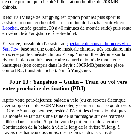
de cette portion qui a inspiré l’illustration du billet de 20RMB
chinois.
Retour au village de Xingping (en option pour les plus sportifs
assistez au coucher du soleil sur la colline de Laozhai, voir vidéo
Laozhai
, entrée gratuite, 30 à 40 minutes de montée raide) puis route
en véhicule à Yangshuo et à votre hôtel.
En soirée, possibilité d’assister au
spectacle de sons et lumières «Liu
San Jie»
, basé sur une comédie musicale chinoise très populaire, mis
en scène par le cinéaste chinois Zhang Yimou. Il se déroule sur la
rivière Li dans un très beau cadre naturel entouré de montagnes
karstiques (non compris dans le devis : 300RMB/personne place
confort B2, transferts inclus). Nuit à Yangshuo.
Jour 13 : Yangshuo – Guilin – Train ou vol vers
votre prochaine destination (PDJ)
Après votre petit-déjeuner, balade à vélo (ou en scooter électrique
avec supplément de +80RMB/scooter, y compris pour le guide) vers
la Grotte Sauvage perchée, restée à l’écart des circuits touristiques.
La montée se fait dans une faille de la montagne sur des marches
taillées dans la roche. Superbe vue de part en part de la grotte.
Continuation de la balade à vélo le long de la rivière Yulong, à
travers des hameaux assoupis, des rizières et des bassins de