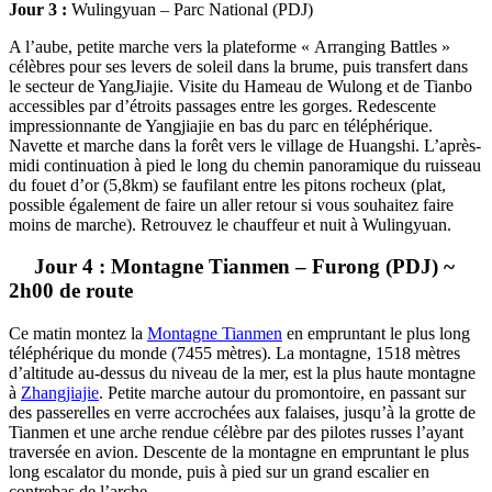
Jour 3 :
Wulingyuan – Parc National
(PDJ)
A l’aube, petite marche vers la plateforme « Arranging Battles »
célèbres pour ses levers de soleil dans la brume, puis transfert dans
le secteur de YangJiajie. Visite du Hameau de Wulong et de Tianbo
accessibles par d’étroits passages entre les gorges. Redescente
impressionnante de Yangjiajie en bas du parc en téléphérique.
Navette et marche dans la forêt vers le village de Huangshi. L’après-
midi continuation à pied le long du chemin panoramique du ruisseau
du fouet d’or (5,8km) se faufilant entre les pitons rocheux (plat,
possible également de faire un aller retour si vous souhaitez faire
moins de marche). Retrouvez le chauffeur et nuit à Wulingyuan.
Jour 4 : Montagne Tianmen – Furong (PDJ) ~
2h00 de route
Ce matin montez la
Montagne Tianmen
en empruntant le plus long
téléphérique du monde (7455 mètres). La montagne, 1518 mètres
d’altitude au-dessus du niveau de la mer, est la plus haute montagne
à
Zhangjiajie
. Petite marche autour du promontoire, en passant sur
des passerelles en verre accrochées aux falaises, jusqu’à la grotte de
Tianmen et une arche rendue célèbre par des pilotes russes l’ayant
traversée en avion. Descente de la montagne en empruntant le plus
long escalator du monde, puis à pied sur un grand escalier en
contrebas de l’arche.