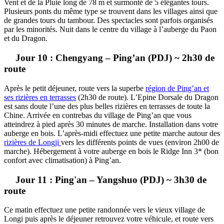
Vent et de la Pluie long de 78 m et surmonté de 5 élégantes tours.
Plusieurs ponts du même type se trouvent dans les villages ainsi que
de grandes tours du tambour. Des spectacles sont parfois organisés
par les minorités. Nuit dans le centre du village à l’auberge du Paon
et du Dragon.
Jour 10 : Chengyang – Ping’an (PDJ) ~ 2h30 de
route
Après le petit déjeuner, route vers la superbe
région de Ping’an et
ses rizières en terrasses
(2h30 de route). L’Epine Dorsale du Dragon
est sans doute l’une des plus belles rizières en terrasses de toute la
Chine. Arrivée en contrebas du village de Ping’an que vous
atteindrez à pied après 30 minutes de marche. Installation dans votre
auberge en bois. L’après-midi effectuez une petite marche autour des
rizières de Longji
vers les différents points de vues (environ 2h00 de
marche). Hébergement à votre auberge en bois le Ridge Inn 3* (bon
confort avec climatisation) à Ping’an.
Jour 11 : Ping'an – Yangshuo (PDJ) ~ 3h30 de
route
Ce matin effectuez une petite randonnée vers le vieux village de
Longi puis après le déjeuner retrouvez votre véhicule, et route vers