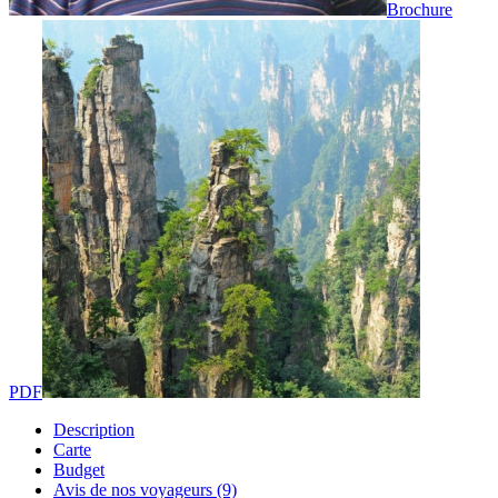
Brochure
PDF
Description
Carte
Budget
Avis de nos voyageurs (9)