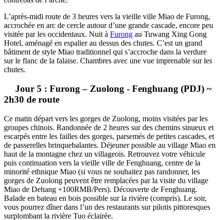
L’après-midi route de 3 heures vers la vieille ville Miao de Furong,
accrochée en arc de cercle autour d’une grande cascade, encore peu
visitée par les occidentaux. Nuit à
Furong
au Tuwang Xing Gong
Hotel, aménagé en espalier au dessus des chutes. C’est un grand
bâtiment de style Miao traditionnel qui s’accroche dans la verdure
sur le flanc de la falaise. Chambres avec une vue imprenable sur les
chutes.
Jour 5 : Furong – Zuolong - Fenghuang (PDJ) ~
2h30 de route
Ce matin départ vers les gorges de Zuolong, moins visitées par les
groupes chinois. Randonnée de 2 heures sur des chemins sinueux et
escarpés entre les failles des gorges, parsemés de petites cascades, et
de passerelles brinquebalantes. Déjeuner possible au village Miao en
haut de la montagne chez un villageois. Retrouvez votre véhicule
puis continuation vers la vieille ville de Fenghuang, centre de la
minorité ethnique Miao (si vous ne souhaitez pas randonner, les
gorges de Zuolong peuvent être remplacées par la visite du village
Miao de Dehang +100RMB/Pers). Découverte de Fenghuang.
Balade en bateau en bois possible sur la rivière (compris).
Le soir,
vous pourrez dîner dans l’un des restaurants sur pilotis pittoresques
surplombant la rivière Tuo éclairée.