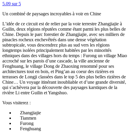
5.0
9
sur 5
Un combiné de paysages incroyables à voir en Chine
L’idée de ce circuit est de relier par la voie terrestre Zhangjiajie à
Guilin, deux régions réputées comme étant parmi les plus belles de
Chine. Depuis le parc forestier de Zhangjiajie, avec ses milliers de
pinacles rocheux enchevêtrés dans une dense végétation
subtropicale, vous descendrez plus au sud vers les régions
longtemps isolées principalement habitées par les minorités
ethniques dans des villages hors du temps : Furong un village Miao
accroché sur les parois d’une cascade, la ville ancienne de
Fenghuang, le village Dong de Zhaoxing renommé pour ses
architectures tout en bois, et Ping’an au coeur des rizières en
terrasses de Longji classées dans le top 5 des plus belles rizières de
Chine… Un voyage itinérant inoubliable et d’une grande diversité,
qui s’achèvera par la découverte des paysages karstiques de la
rivière Li entre Guilin et Yangshuo.
Vous visiterez :
Zhangjiajie
Tianmen
Furong
Fenghuang