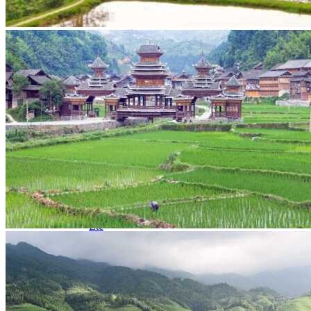
Hubei
Sichuan 四川
Tibet 西藏
Yunnan 云南
Circuits
Organisation
Circuits sur mesure
Nos Petits Groupes
Ambiance
Classique et incontournables
Culture & expériences
Nature et grands paysages
Famille et enfants
Trekking et aventure
Luxe et exception
Où et quand partir ?
Printemps
Eté
Automne
Hiver
Infos pratiques
Notre agence
Notre agence en Chine
Réseau Asian Roads