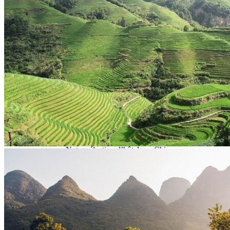
Garanties et engagements Asian Roads
Avis de nos voyageurs
Voyages d’affaires en Chine
Voyage scolaire et culturel en Chine
La Chine & ses secrets
Présentation de la Chine
Cuisines de Chine
Les Minorités Ethniques Chinoises
Fêtes traditionnelles & vacances en Chine
Les signes astrologiques Chinois
Les plus belles montagnes de Chine
Les plus belles balades de Chine
La Chine vue du ciel
Visiter la Chine pour voir le monde
Les langues en Chine : une étonnante diversité
Préparer son voyage en Chine
Notre sélection d’hôtels en Chine
Météo & climat
Obtention Visa Voyage Chine
Comment communiquer depuis la Chine ?
Maîtrisez les mots essentiels
Transports en Chine
Vols directs vers la Chine
Voyager en train
Voyager en Chine avec votre drone