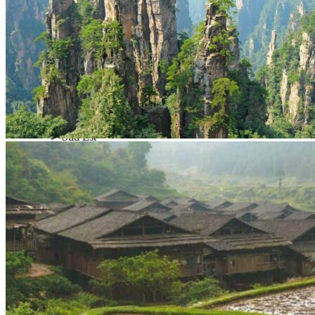
Nord Ouest
Gansu 甘肃
Dunhuang – 敦煌
Jiayuguan – 嘉峪关
Qinghai 青海
Xi’an 西安市
Xinjiang 新疆
Kashgar
Turpan
Sud Est
Canton 广州
Fujian 福建
Hong Kong 香港
Hunan 湖南
Ile d’Hainan 海南
Macao 澳门
Taïwan 台湾
Shenzhen
Sud Ouest
Chongqing 重庆
Guangxi 广西
Guizhou 贵州