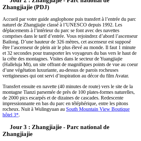
Jour 2 : Zhangjiajie - Parc national de
Zhangjiajie (PDJ)
Accueil par votre guide anglophone puis transfert à l’entrée du parc
naturel de Zhangjiajie classé à l’UNESCO depuis 1992. Les
déplacements à l’intérieur du parc se font avec des navettes
comprises dans le tarif d’entrée. Vous rejoindrez d’abord l’ascenseur
Bailong. D’une hauteur de 326 mètres, cet ascenseur est supposé
être l’ascenseur de plein air le plus élevé au monde. Il faut 1 minute
et 32 secondes pour transporter les voyageurs du bas vers le haut de
la crête des montagnes. Visites dans le secteur de Yuangjiajie
(Halleluja Mt), un site offrant de magnifiques points de vue au coeur
d’une végétation luxuriante, au-dessus de parois rocheuses
vertigineuses qui ont servi d’inspiration au décor du film Avatar.
Transfert ensuite en navette (40 minutes de route) vers le site de la
montagne Tianzi parsemée de près de 100 plates-formes naturelles,
de 2000 pics escarpés et de dizaines de cascades. Redescente
impressionnante en bas du parc en téléphérique, entre les pitons
rocheux. Nuit à Wulingyuan au
South Mountain View Boutique
hôtel 3*
.
Jour 3 : Zhangjiajie - Parc national de
Zhangjiajie