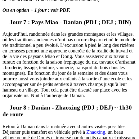
Ou en option + 1 jour : voir PDF.
Jour 7 : Pays Miao - Danian (PDJ ; DEJ ; DIN)
Aujourd’hui, randonnée dans les grandes montagnes et les villages,
où les traditions anciennes n’ont pas encore disparu et où le mode de
vie traditionnel a peu évolué. L’excursion à pied le long des rizières
en terrasses permet une approche concrète de la réalité du travail et
de la vie des paysans Miao et Dong. Vous assisterez aux travaux
ruraux en fonction de la saison (repiquage du riz, travaux d’artisanat
: broderie, tissage, teinture, vannerie, transport du bois dans les
montagnes). En fonction du jour de la semaine et des dates vous
pourrez aussi vous joindre aux enfants à la sortie d’une école et les
accompagner sur de petits sentiers à travers champs jusqu’à leur
hameau ou village. Tout cela peut être discuté sur place avec les
organisateurs. Nuit à l’auberge de Danian.
Jour 8 : Danian - Zhaoxing (PDJ ; DEJ) ~ 1h30
de route
Retour à Danian dans la matinée avec d’autres visites possibles.
Déjeuner puis transfert en véhicule privé à
Zhaoxing
, un beau
village peuplé de Dongs et traversé par de petits canaux et ruisseaux.